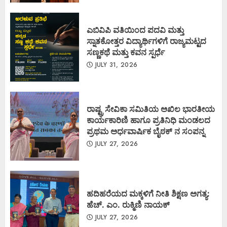
ಎಬಿವಿಪಿ ವತಿಯಿಂದ ಪದವಿ ಮತ್ತು
ಸ್ನಾತಕೋತ್ತರ ವಿದ್ಯಾರ್ಥಿಗಳಿಗೆ ರಾಜ್ಯಮಟ್ಟದ
ಸಣ್ಣಕಥೆ ಮತ್ತು ಕವನ ಸ್ಪರ್ಧೆ
JULY 31, 2026
ರಾಷ್ಟ್ರ ಸೇವಿಕಾ ಸಮಿತಿಯ ಅಖಿಲ ಭಾರತೀಯ
ಕಾರ್ಯಕಾರಿಣಿ ಹಾಗೂ ಪ್ರತಿನಿಧಿ ಮಂಡಲದ
ಪ್ರಥಮ ಅರ್ಧವಾರ್ಷಿಕ ಬೈಠಕ್ ನ ಸಂಪನ್ನ
JULY 27, 2026
ಹದಿಹರೆಯದ ಮಕ್ಕಳಿಗೆ ನೀತಿ ಶಿಕ್ಷಣ ಅಗತ್ಯ:
ಹೆಚ್. ಎಂ. ರುಕ್ಮಿಣಿ ನಾಯಕ್
JULY 27, 2026