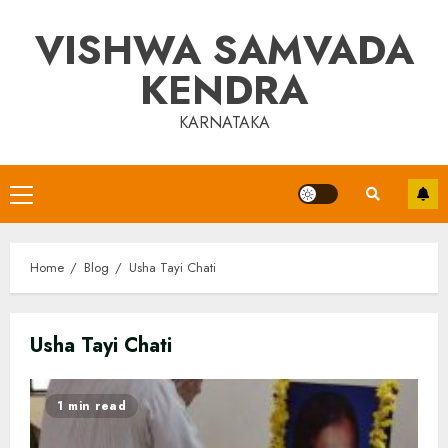
Skip
VISHWA SAMVADA
to
content
KENDRA
KARNATAKA
Primary
Menu
Home
Blog
Usha Tayi Chati
Usha Tayi Chati
1 min read