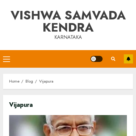
Skip
VISHWA SAMVADA
to
content
KENDRA
KARNATAKA
Primary
Menu
Home
Blog
Vijapura
Vijapura