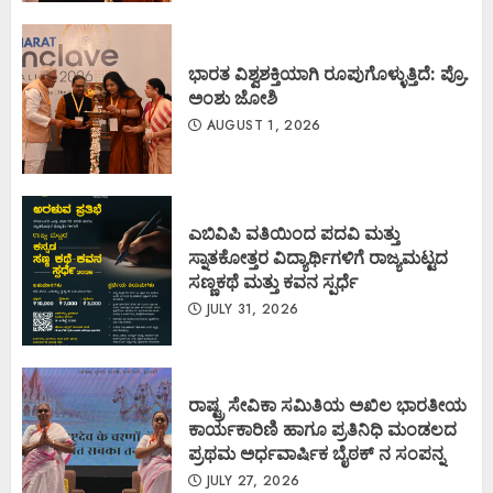
ಭಾರತ ವಿಶ್ವಶಕ್ತಿಯಾಗಿ ರೂಪುಗೊಳ್ಳುತ್ತಿದೆ: ಪ್ರೊ.
ಅಂಶು ಜೋಶಿ
AUGUST 1, 2026
ಎಬಿವಿಪಿ ವತಿಯಿಂದ ಪದವಿ ಮತ್ತು
ಸ್ನಾತಕೋತ್ತರ ವಿದ್ಯಾರ್ಥಿಗಳಿಗೆ ರಾಜ್ಯಮಟ್ಟದ
ಸಣ್ಣಕಥೆ ಮತ್ತು ಕವನ ಸ್ಪರ್ಧೆ
JULY 31, 2026
ರಾಷ್ಟ್ರ ಸೇವಿಕಾ ಸಮಿತಿಯ ಅಖಿಲ ಭಾರತೀಯ
ಕಾರ್ಯಕಾರಿಣಿ ಹಾಗೂ ಪ್ರತಿನಿಧಿ ಮಂಡಲದ
ಪ್ರಥಮ ಅರ್ಧವಾರ್ಷಿಕ ಬೈಠಕ್ ನ ಸಂಪನ್ನ
JULY 27, 2026