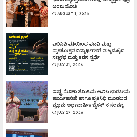
ಅಂಶು ಜೋಶಿ
AUGUST 1, 2026
ಎಬಿವಿಪಿ ವತಿಯಿಂದ ಪದವಿ ಮತ್ತು
ಸ್ನಾತಕೋತ್ತರ ವಿದ್ಯಾರ್ಥಿಗಳಿಗೆ ರಾಜ್ಯಮಟ್ಟದ
ಸಣ್ಣಕಥೆ ಮತ್ತು ಕವನ ಸ್ಪರ್ಧೆ
JULY 31, 2026
ರಾಷ್ಟ್ರ ಸೇವಿಕಾ ಸಮಿತಿಯ ಅಖಿಲ ಭಾರತೀಯ
ಕಾರ್ಯಕಾರಿಣಿ ಹಾಗೂ ಪ್ರತಿನಿಧಿ ಮಂಡಲದ
ಪ್ರಥಮ ಅರ್ಧವಾರ್ಷಿಕ ಬೈಠಕ್ ನ ಸಂಪನ್ನ
JULY 27, 2026