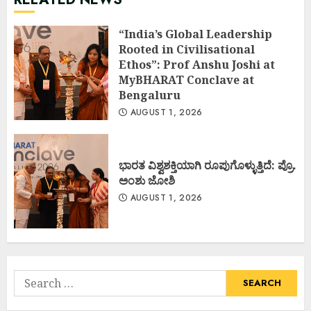
“India’s Global Leadership
Rooted in Civilisational
Ethos”: Prof Anshu Joshi at
MyBHARAT Conclave at
Bengaluru
AUGUST 1, 2026
ಭಾರತ ವಿಶ್ವಶಕ್ತಿಯಾಗಿ ರೂಪುಗೊಳ್ಳುತ್ತಿದೆ: ಪ್ರೊ.
ಅಂಶು ಜೋಶಿ
AUGUST 1, 2026
Search
for: