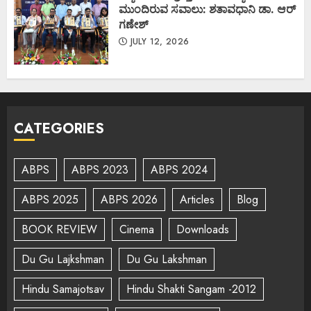
ಮುಂದಿರುವ ಸವಾಲು: ಶತಾವಧಾನಿ ಡಾ. ಆರ್
ಗಣೇಶ್
JULY 12, 2026
CATEGORIES
ABPS
ABPS 2023
ABPS 2024
ABPS 2025
ABPS 2026
Articles
Blog
BOOK REVIEW
Cinema
Downloads
Du Gu Lajkshman
Du Gu Lakshman
Hindu Samajotsav
Hindu Shakti Sangam -2012