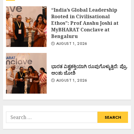
“India’s Global Leadership
Rooted in Civilisational
Ethos”: Prof Anshu Joshi at
MyBHARAT Conclave at
Bengaluru
AUGUST 1, 2026
ಭಾರತ ವಿಶ್ವಶಕ್ತಿಯಾಗಿ ರೂಪುಗೊಳ್ಳುತ್ತಿದೆ: ಪ್ರೊ.
ಅಂಶು ಜೋಶಿ
AUGUST 1, 2026
Search
for: