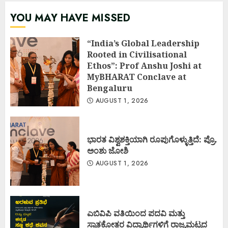
YOU MAY HAVE MISSED
“India’s Global Leadership
Rooted in Civilisational
Ethos”: Prof Anshu Joshi at
MyBHARAT Conclave at
Bengaluru
AUGUST 1, 2026
ಭಾರತ ವಿಶ್ವಶಕ್ತಿಯಾಗಿ ರೂಪುಗೊಳ್ಳುತ್ತಿದೆ: ಪ್ರೊ.
ಅಂಶು ಜೋಶಿ
AUGUST 1, 2026
ಎಬಿವಿಪಿ ವತಿಯಿಂದ ಪದವಿ ಮತ್ತು
ಸ್ನಾತಕೋತ್ತರ ವಿದ್ಯಾರ್ಥಿಗಳಿಗೆ ರಾಜ್ಯಮಟ್ಟದ