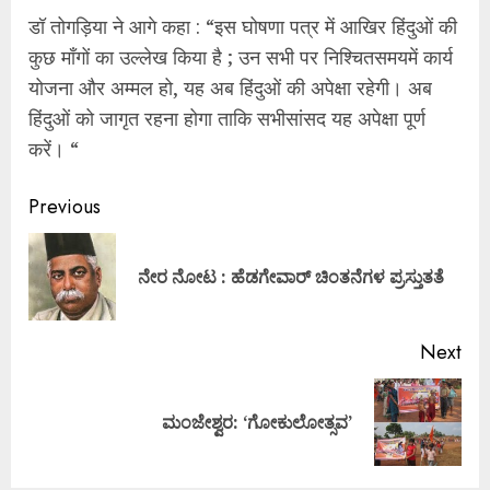
डॉ तोगड़िया ने आगे कहा : “इस घोषणा पत्र में आखिर हिंदुओं की
कुछ माँगों का उल्लेख किया है ; उन सभी पर निश्चितसमयमें कार्य
योजना और अम्मल हो, यह अब हिंदुओं की अपेक्षा रहेगी। अब
हिंदुओं को जागृत रहना होगा ताकि सभीसांसद यह अपेक्षा पूर्ण
करें। “
Continue
Previous
Reading
Pre
ನೇರ ನೋಟ : ಹೆಡಗೇವಾರ್ ಚಿಂತನೆಗಳ ಪ್ರಸ್ತುತತೆ
pos
Next
Next
ಮಂಜೇಶ್ವರ: ‘ಗೋಕುಲೋತ್ಸವ’
post: