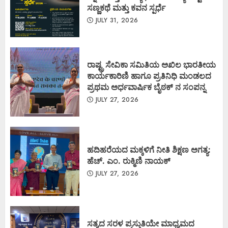
ಸಣ್ಣಕಥೆ ಮತ್ತು ಕವನ ಸ್ಪರ್ಧೆ
JULY 31, 2026
ರಾಷ್ಟ್ರ ಸೇವಿಕಾ ಸಮಿತಿಯ ಅಖಿಲ ಭಾರತೀಯ
ಕಾರ್ಯಕಾರಿಣಿ ಹಾಗೂ ಪ್ರತಿನಿಧಿ ಮಂಡಲದ
ಪ್ರಥಮ ಅರ್ಧವಾರ್ಷಿಕ ಬೈಠಕ್ ನ ಸಂಪನ್ನ
JULY 27, 2026
ಹದಿಹರೆಯದ ಮಕ್ಕಳಿಗೆ ನೀತಿ ಶಿಕ್ಷಣ ಅಗತ್ಯ:
ಹೆಚ್. ಎಂ. ರುಕ್ಮಿಣಿ ನಾಯಕ್
JULY 27, 2026
ಸತ್ಯದ ಸರಳ ಪ್ರಸ್ತುತಿಯೇ ಮಾಧ್ಯಮದ