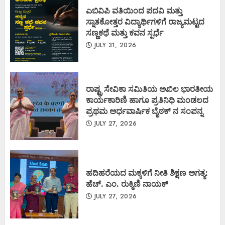
ಎಬಿವಿಪಿ ವತಿಯಿಂದ ಪದವಿ ಮತ್ತು
ಸ್ನಾತಕೋತ್ತರ ವಿದ್ಯಾರ್ಥಿಗಳಿಗೆ ರಾಜ್ಯಮಟ್ಟದ
ಸಣ್ಣಕಥೆ ಮತ್ತು ಕವನ ಸ್ಪರ್ಧೆ
JULY 31, 2026
ರಾಷ್ಟ್ರ ಸೇವಿಕಾ ಸಮಿತಿಯ ಅಖಿಲ ಭಾರತೀಯ
ಕಾರ್ಯಕಾರಿಣಿ ಹಾಗೂ ಪ್ರತಿನಿಧಿ ಮಂಡಲದ
ಪ್ರಥಮ ಅರ್ಧವಾರ್ಷಿಕ ಬೈಠಕ್ ನ ಸಂಪನ್ನ
JULY 27, 2026
ಹದಿಹರೆಯದ ಮಕ್ಕಳಿಗೆ ನೀತಿ ಶಿಕ್ಷಣ ಅಗತ್ಯ:
ಹೆಚ್. ಎಂ. ರುಕ್ಮಿಣಿ ನಾಯಕ್
JULY 27, 2026