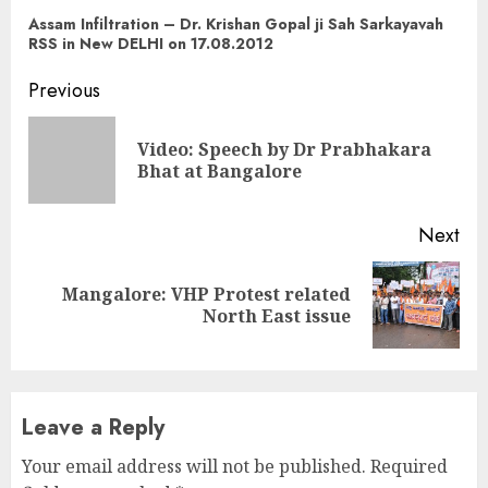
Assam Infiltration – Dr. Krishan Gopal ji Sah Sarkayavah
RSS in New DELHI on 17.08.2012
Continue
Previous
Reading
Video: Speech by Dr Prabhakara
Pre
Bhat at Bangalore
pos
Next
Mangalore: VHP Protest related
Next
North East issue
post:
Leave a Reply
Your email address will not be published.
Required