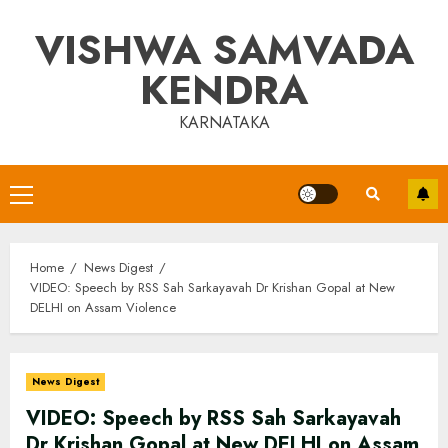
Skip
VISHWA SAMVADA
to
content
KENDRA
KARNATAKA
Primary
Menu
Home
News Digest
VIDEO: Speech by RSS Sah Sarkayavah Dr Krishan Gopal at New
DELHI on Assam Violence
News Digest
VIDEO: Speech by RSS Sah Sarkayavah
Dr Krishan Gopal at New DELHI on Assam