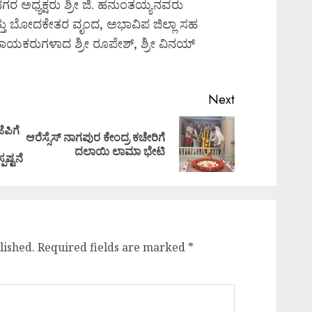
ಗರ ಅಧ್ಯಕ್ಷರು ಶ್ರೀ ಜಿ. ಹನುಂತಯ್ಯನವರು
್ತು ಬೋದಕೇತರ ವೃಂದ, ಅಭಾವಿಪ ಜಿಲ್ಲಾ ಸಹ
ಿ ನಾಯಕರುಗಳಾದ ಶ್ರೀ ರೂಪೇಶ್, ಶ್ರೀ ವಿನಯ್
Next
ಪಿಗೆ
ಆರೆಸ್ಸೆಸ್ ನಾಗಪುರ ಕೇಂದ್ರ ಕಚೇರಿಗೆ
Previous
Next
ದಲಾಯಿ ಲಾಮಾ ಭೇಟಿ
post:
post:
ಪಷ್ಟನೆ
lished.
Required fields are marked
*