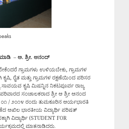
peaks
ಮಾಡಿ – ಅ. ಶ್ರೀ. ಆನಂದ್
ಕೆಂದರೆ ಗ್ರಾಮಗಳು ಉಳಿಯಬೇಕು, ಗ್ರಾಮಗಳ
ಕೃಷಿ, ರೈತ ಮತ್ತು ಗ್ರಾಮಗಳ ರಕ್ಷಣೆಯಿಂದ ಪರಿಸರ
 ಸಾವಯವ ಕೃಷಿ ಮಿಷನ್ನಿನ ನಿಕಟಪೂರ್ವ ರಾಜ್ಯ
ೋಗ ಪರಿವಾರದ ಸಂಚಾಲಕರಾದ ಶ್ರೀ ಆ ಶ್ರೀ ಆನಂದ
/ ೦೧ / ೨೦೧೪ ರಂದು ತುಮಕೂರಿನ ಆರ್ಯಭಾರತಿ
ನಡೆದ ಅಖಿಲ ಭಾರತೀಯ ವಿದ್ಯಾರ್ಥಿ ಪರಿಷತ್
್ಕಾಗಿ ವಿದ್ಯಾರ್ಥಿ (STUDENT FOR
ಯಕ್ರಮದಲ್ಲಿ ಮಾತನಾಡಿದರು.