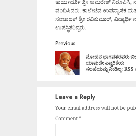
ಕಾರ್ಯದರ್ಶಿ ಶ್ರೀ ಅಮರೇಶ್ ನಿರೂಪಿಸಿ, ನ
ವಂದಿಸಿದರು. ಕಾಲೇಜಿನ ಉಪನ್ಯಾಸಕ ಮತ
ಸಂಚಾಲಕ್ ಶ್ರೀ ರವಿಕುಮಾರ್, ವಿದ್ಯಾರ್ಥ
ಉಪಸ್ಥಿತರಿದ್ದರು.
Continue
Previous
Reading
ಮೋಹನ ಭಾಗವತರವರು ಬಿಜೆ
ಯಾವುದೇ ಎಚ್ಚರಿಕೆಯ
ಸಲಹೆಯನ್ನು ನೀಡಿಲ್ಲ: RSS ಸ್
Leave a Reply
Your email address will not be pub
Comment
*