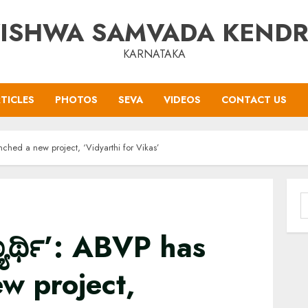
ISHWA SAMVADA KEND
KARNATAKA
TICLES
PHOTOS
SEVA
VIDEOS
CONTACT US
aunched a new project, ‘Vidyarthi for Vikas’
S
f
್ಯಾರ್ಥಿ’: ABVP has
w project,