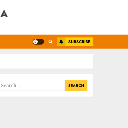
RA
SUBSCRIBE
earch
or: