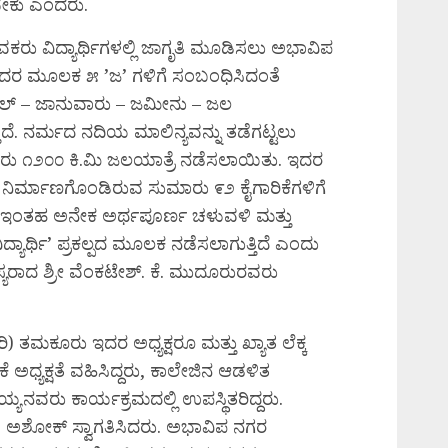
ಬೇಕು ಎಂದರು.
 ಯುವಕರು ವಿದ್ಯಾರ್ಥಿಗಳಲ್ಲಿ ಜಾಗೃತಿ ಮೂಡಿಸಲು ಅಭಾವಿಪ
ು ಅದರ ಮೂಲಕ ೫ ’ಜ’ ಗಳಿಗೆ ಸಂಬಂಧಿಸಿದಂತೆ
ಂಗಲ್ – ಜಾನುವಾರು – ಜಮೀನು – ಜಲ
ದೆ. ನರ್ಮದ ನದಿಯ ಮಾಲಿನ್ಯವನ್ನು ತಡೆಗಟ್ಟಲು
ಸುಮಾರು ೧೨೦೦ ಕಿ.ಮಿ ಜಲಯಾತ್ರೆ ನಡೆಸಲಾಯಿತು. ಇದರ
ಿರ್ಮಾಣಗೊಂಡಿರುವ ಸುಮಾರು ೯೨ ಕೈಗಾರಿಕೆಗಳಿಗೆ
 ಇಂತಹ ಅನೇಕ ಅರ್ಥಪೂರ್ಣ ಚಳುವಳಿ ಮತ್ತು
ವಿದ್ಯಾರ್ಥಿ’ ಪ್ರಕಲ್ಪದ ಮೂಲಕ ನಡೆಸಲಾಗುತ್ತಿದೆ ಎಂದು
್ಯರಾದ ಶ್ರೀ ವೆಂಕಟೇಶ್. ಕೆ. ಮುದೂರುರವರು
ತಮಕೂರು ಇದರ ಅಧ್ಯಕ್ಷರೂ ಮತ್ತು ಖ್ಯಾತ ಲೆಕ್ಕ
ಅಧ್ಯಕ್ಷತೆ ವಹಿಸಿದ್ದರು, ಕಾಲೇಜಿನ ಆಡಳಿತ
ನವರು ಕಾರ್ಯಕ್ರಮದಲ್ಲಿ ಉಪಸ್ಥಿತರಿದ್ದರು.
ರ್. ಅಶೋಕ್ ಸ್ವಾಗತಿಸಿದರು. ಅಭಾವಿಪ ನಗರ