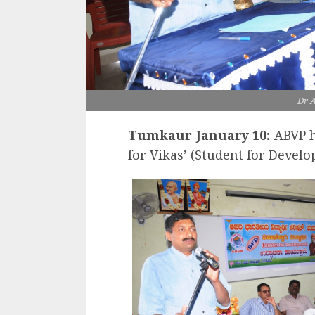
Dr 
Tumkaur January 10:
ABVP h
for Vikas’ (Student for Devel