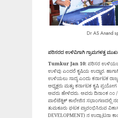
Dr AS Anand s
ಪರಿಸರದ ಉಳಿವಿಗಾಗಿ ಗ್ರಾಮಗಳತ್ತ ಮುಖ
Tumkur Jan 10:
ಪರಿಸರ ಉಳಿಯಬೇ
ಉಳಿವು ಎಂದರೆ ಕೃಷಿಯ ಉದ್ದಾರ. ಹಾಗಾಗಿ 
ಉಳಿಯಲು ಸಾದ್ಯ ಎಂದು ಕರ್ನಾಟಕ ರಾಜ್ಯ
ಅಧ್ಯಕ್ಷರು ಮತ್ತು ಕರ್ನಾಟಕ ಕೃಷಿ ಪ್ರಯ
ಅವರು ಹೇಳಿದರು. ಅವರು ದಿನಾಂಕ ೧೦ 
ಪಾಲಿಟೆಕ್ನಿಕ್ ಕಾಲೇಜಿನ ಸಭಾಂಗಣದಲ್ಲಿ 
ತುಮಕೂರು ಘಟಕ ಪ್ರಾರಂಭಿಸಿರುವ ವಿಕಾಸಕ
DEVELOPMENT) ನ ಉದ್ಘಾಟನಾ ಕಾರ್