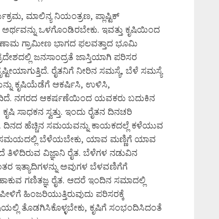
್ರಮ, ಮಾಲಿನ್ಯ ನಿಯಂತ್ರಣ, ಪ್ಲಾಷ್ಟಿಕ್
ಾಲ ಅರ್ಥವನ್ನು ಒಳಗೊಂಡಿರಬೇಕು. ಇವತ್ತು ಕೃಷಿಯಿಂದ
ರಿಣಾಮ ಗ್ರಾಮೀಣ ಭಾಗದ ಫಲವತ್ತಾದ ಭೂಮಿ
್ರದೇಶದಲ್ಲಿ ಜನಸಾಂದ್ರತೆ ಜಾಸ್ತಿಯಾಗಿ ಪರಿಸರ
್ಟೀಯಾಗುತ್ತಿದೆ. ರೈತನಿಗೆ ನೀರಿನ ಸಮಸ್ಯೆ, ಬೆಳೆ ಸಮಸ್ಯೆ
ನು ಕೃಷಿಯೆಡೆಗೆ ಆಕರ್ಷಿಸಿ, ಉಳಿಸಿ,
ಉಳಿದಿದೆ. ನಗರದ ಆಕರ್ಷಣೆಯಿಂದ ಯವಕರು ಬದುಕಿನ
ೆ. ಕೃಷಿ ಸಾಧಕನ ಸ್ವತ್ತು. ಇಂದು ರೈತನ ದಿನಚರಿ
ಟ. ದಿನದ ಹೆಚ್ಚಿನ ಸಮಯವನ್ನು ಕಾಯಕದಲ್ಲೆ ಕಳೆಯುವ
ಸಮಯದಲ್ಲಿ ಬೆಳೆಯಬೇಕು, ಯಾವ ಮಣ್ಣಿಗೆ ಯಾವ
ತಿಳಿದಿರುವ ವಿಜ್ಞಾನಿ ರೈತ. ಬೆಳೆಗಳ ನಡುವಿನ
ರ ಇತ್ಯಾದಿಗಳನ್ನು ಅವುಗಳ ಬೆಳವಣಿಗೆಗೆ
ಕ ಹಾಕುವ ಗಣಿತಜ್ಞ ರೈತ. ಆದರೆ ಇಂದಿನ ಸಮಾದಲ್ಲಿ
ಿಗೆ ಹಿಂಜರಿಯುತ್ತಿರುವುದು ಪರಿಸರಕ್ಕೆ
ಲ್ಲಿ ತೊಡಗಿಸಿಕೊಳ್ಳಬೇಕು, ಕೃಷಿಗೆ ಸಂಭಂದಿಸಿದಂತೆ