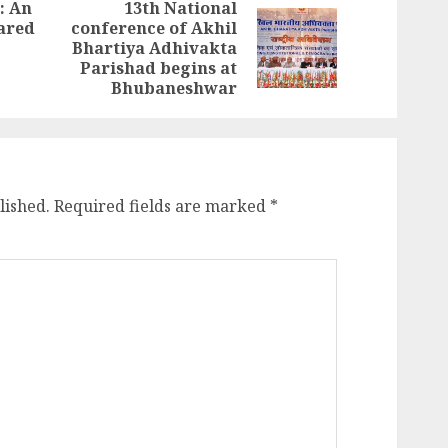
: An
13th National
hared
conference of Akhil
Previous
Next
Bhartiya Adhivakta
post:
post:
Parishad begins at
Bhubaneshwar
lished.
Required fields are marked
*