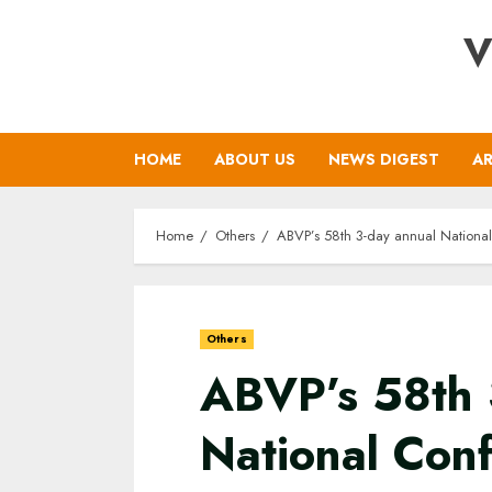
Skip
V
to
content
HOME
ABOUT US
NEWS DIGEST
AR
Home
Others
ABVP’s 58th 3-day annual National
Others
ABVP’s 58th 
National Con