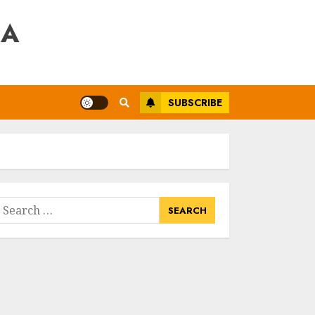
RA
SUBSCRIBE
earch
or: