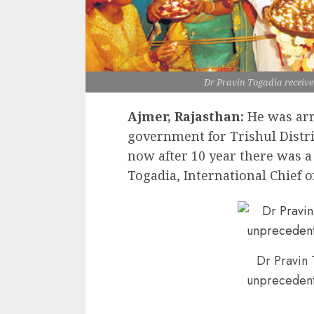
Dr Pravin Togadia receiv
Ajmer, Rajasthan:
He was arre
government for Trishul Distri
now after 10 year there was 
Togadia, International Chief 
Dr Pravin 
unpreceden