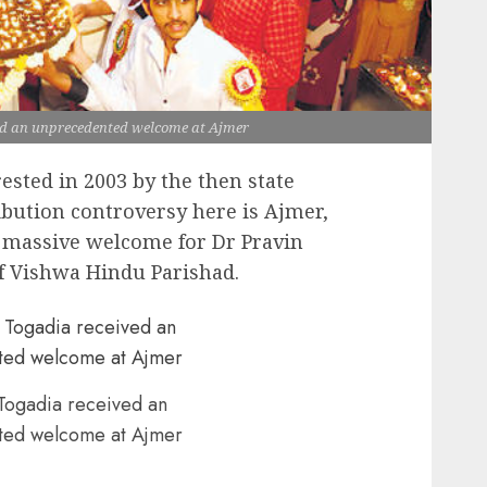
ed an unprecedented welcome at Ajmer
sted in 2003 by the then state
bution controversy here is Ajmer,
a massive welcome for Dr Pravin
of Vishwa Hindu Parishad.
Togadia received an
ted welcome at Ajmer