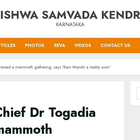
ISHWA SAMVADA KEND
KARNATAKA
TICLES
PHOTOS
SEVA
VIDEOS
CONTACT US
essed a mammoth gathering, says 'Ram Mandir a reality soon'
S
f
hief Dr Togadia
 mammoth