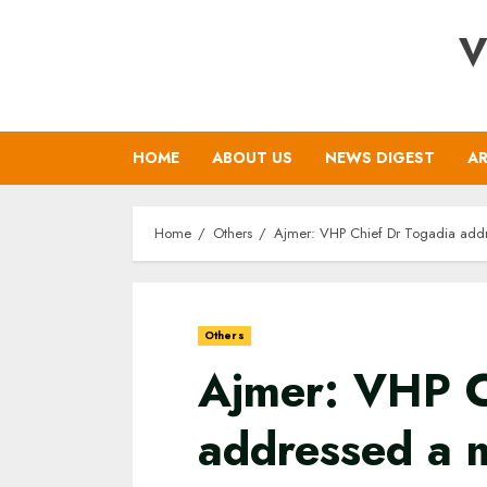
Skip
V
to
content
HOME
ABOUT US
NEWS DIGEST
AR
Home
Others
Ajmer: VHP Chief Dr Togadia addr
Others
Ajmer: VHP C
addressed a