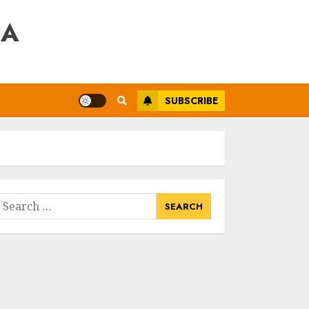
RA
SUBSCRIBE
earch
or: