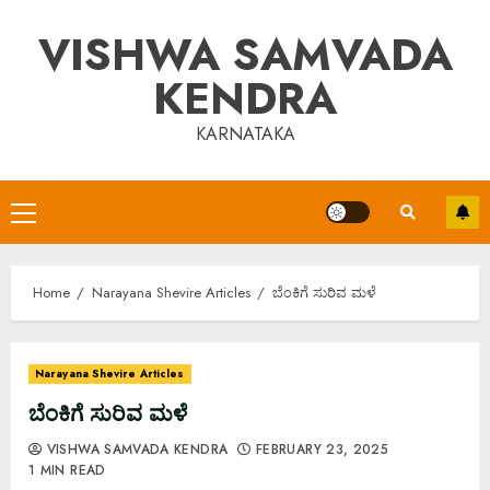
Skip
VISHWA SAMVADA
to
content
KENDRA
KARNATAKA
Primary
Menu
Home
Narayana Shevire Articles
ಬೆಂಕಿಗೆ ಸುರಿವ ಮಳೆ
Narayana Shevire Articles
ಬೆಂಕಿಗೆ ಸುರಿವ ಮಳೆ
VISHWA SAMVADA KENDRA
FEBRUARY 23, 2025
1 MIN READ