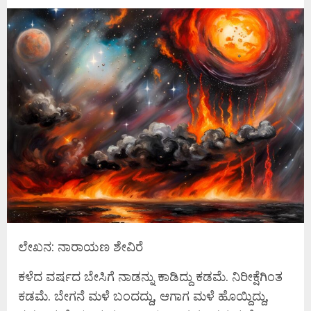
ಲೇಖನ: ನಾರಾಯಣ ಶೇವಿರೆ
ಕಳೆದ ವರ್ಷದ ಬೇಸಿಗೆ ನಾಡನ್ನು ಕಾಡಿದ್ದು ಕಡಮೆ. ನಿರೀಕ್ಷೆಗಿಂತ
ಕಡಮೆ. ಬೇಗನೆ ಮಳೆ ಬಂದದ್ದು, ಆಗಾಗ ಮಳೆ ಹೊಯ್ದಿದ್ದು,