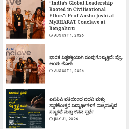
“India’s Global Leadership
Rooted in Civilisational
Ethos”: Prof Anshu Joshi at
MyBHARAT Conclave at
Bengaluru
AUGUST 1, 2026
ಭಾರತ ವಿಶ್ವಶಕ್ತಿಯಾಗಿ ರೂಪುಗೊಳ್ಳುತ್ತಿದೆ: ಪ್ರೊ.
ಅಂಶು ಜೋಶಿ
AUGUST 1, 2026
ಎಬಿವಿಪಿ ವತಿಯಿಂದ ಪದವಿ ಮತ್ತು
ಸ್ನಾತಕೋತ್ತರ ವಿದ್ಯಾರ್ಥಿಗಳಿಗೆ ರಾಜ್ಯಮಟ್ಟದ
ಸಣ್ಣಕಥೆ ಮತ್ತು ಕವನ ಸ್ಪರ್ಧೆ
JULY 31, 2026