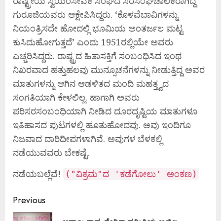
ರಾಷ್ಟ್ರೀಯ ಸ್ವಯಂಸೇವಕ ಸಂಘದ ಸರಸಂಘಚಾಲಕರಾಗಿದ್ದ
ಗುರೂಜಿಯವರು ಆಕ್ಷೇಪಿಸಿದ್ದರು. ‘ಕೊಳವೆಬಾವಿಗಳನ್ನು
ನಿಯಂತ್ರಿಸದೇ ಹೋದಲ್ಲಿ ಭೂಮಿಯ ಅಂತರ್ಜಲ ಮಟ್ಟ
ಕುಸಿದುಹೋಗುತ್ತದೆ’ ಎಂದು 1951ರಲ್ಲಿಯೇ ಅವರು
ಎಚ್ಚರಿಸಿದ್ದರು. ರಾಷ್ಟ್ರದ ಹಿತಾಸಕ್ತಿಗೆ ಸಂಬಂಧಿಸಿದ ಇಂಥ
ನಿಖರವಾದ ಹತ್ತುಹಲವು ಮುನ್ಸೂಚನೆಗಳನ್ನು ನೀಡುತ್ತಿದ್ದ ಅವರ
ಮಾತುಗಳನ್ನು ಆಗಿನ ಆಡಳಿತದ ಮಂದಿ ಮಹತ್ತ್ವದ
ಸಂಗತಿಯಾಗಿ ಕೇಳಲಿಲ್ಲ. ಹಾಗಾಗಿ ಅವರು
ಪರಿಸರಸಂಬಂಧಿಯಾಗಿ ನೀಡಿದ ದೂರದೃಷ್ಟಿಯ ಮಾತುಗಳೂ
ಇತಿಹಾಸದ ಪುಟಗಳಲ್ಲಿ ಹೂತುಹೋದವು. ಅವು ಇಂದಿಗೂ
ನಿಜವಾದ ದಾರಿದೀಪಗಳಾಗಿವೆ. ಅವುಗಳ ಬೆಳಕಲ್ಲಿ
ನಡೆಯುವವರು ಬೇಕಷ್ಟೆ.
ನಡೆಯಬಲ್ಲೆವೆ!
("ವಿಕ್ರಮ"ದ 'ಕಡೆಗೋಲು' ಅಂಕಣ)
Continue
Previous