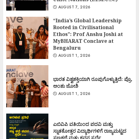
AUGUST 7, 2026
“India’s Global Leadership
Rooted in Civilisational
Ethos”: Prof Anshu Joshi at
MyBHARAT Conclave at
Bengaluru
AUGUST 1, 2026
ಭಾರತ ವಿಶ್ವಶಕ್ತಿಯಾಗಿ ರೂಪುಗೊಳ್ಳುತ್ತಿದೆ: ಪ್ರೊ.
ಅಂಶು ಜೋಶಿ
AUGUST 1, 2026
ಎಬಿವಿಪಿ ವತಿಯಿಂದ ಪದವಿ ಮತ್ತು
ಸ್ನಾತಕೋತ್ತರ ವಿದ್ಯಾರ್ಥಿಗಳಿಗೆ ರಾಜ್ಯಮಟ್ಟದ
ಸಣ್ಣಕಥೆ ಮತ್ತು ಕವನ ಸ್ಪರ್ಧೆ