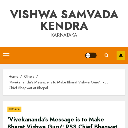
Skip
VISHWA SAMVADA
to
content
KENDRA
KARNATAKA
Primary
Menu
Home
Others
'Vivekananda's Message is to Make Bharat Vishwa Guru': RSS
Chief Bhagwat at Bhopal
Others
'Vivekananda's Message is to Make
Bharat Vishwa Guru': RSS Chief Bhagwat