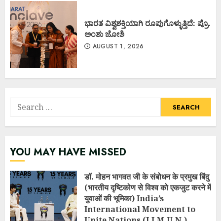
ಭಾರತ ವಿಶ್ವಶಕ್ತಿಯಾಗಿ ರೂಪುಗೊಳ್ಳುತ್ತಿದೆ: ಪ್ರೊ.
ಅಂಶು ಜೋಶಿ
AUGUST 1, 2026
Search
for:
YOU MAY HAVE MISSED
डॉ. मोहन भागवत जी के संबोधन के प्रमुख बिंदु
(भारतीय दृष्टिकोण से विश्व को एकजुट करने में
युवाओं की भूमिका) India’s
International Movement to
Unite Nations (I.I.M.U.N.)