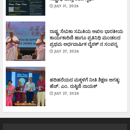
JULY 31, 2026
ರಾಷ್ಟ್ರ ಸೇವಿಕಾ ಸಮಿತಿಯ ಅಖಿಲ ಭಾರತೀಯ
ಕಾರ್ಯಕಾರಿಣಿ ಹಾಗೂ ಪ್ರತಿನಿಧಿ ಮಂಡಲದ
ಪ್ರಥಮ ಅರ್ಧವಾರ್ಷಿಕ ಬೈಠಕ್ ನ ಸಂಪನ್ನ
JULY 27, 2026
ಹದಿಹರೆಯದ ಮಕ್ಕಳಿಗೆ ನೀತಿ ಶಿಕ್ಷಣ ಅಗತ್ಯ:
ಹೆಚ್. ಎಂ. ರುಕ್ಮಿಣಿ ನಾಯಕ್
JULY 27, 2026