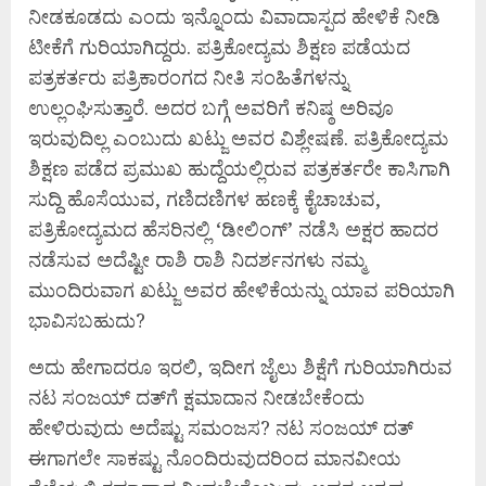
ನೀಡಕೂಡದು ಎಂದು ಇನ್ನೊಂದು ವಿವಾದಾಸ್ಪದ ಹೇಳಿಕೆ ನೀಡಿ
ಟೀಕೆಗೆ ಗುರಿಯಾಗಿದ್ದರು. ಪತ್ರಿಕೋದ್ಯಮ ಶಿಕ್ಷಣ ಪಡೆಯದ
ಪತ್ರಕರ್ತರು ಪತ್ರಿಕಾರಂಗದ ನೀತಿ ಸಂಹಿತೆಗಳನ್ನು
ಉಲ್ಲಂಘಿಸುತ್ತಾರೆ. ಅದರ ಬಗ್ಗೆ ಅವರಿಗೆ ಕನಿಷ್ಠ ಅರಿವೂ
ಇರುವುದಿಲ್ಲ ಎಂಬುದು ಖಟ್ಜು ಅವರ ವಿಶ್ಲೇಷಣೆ. ಪತ್ರಿಕೋದ್ಯಮ
ಶಿಕ್ಷಣ ಪಡೆದ ಪ್ರಮುಖ ಹುದ್ದೆಯಲ್ಲಿರುವ ಪತ್ರಕರ್ತರೇ ಕಾಸಿಗಾಗಿ
ಸುದ್ದಿ ಹೊಸೆಯುವ, ಗಣಿದಣಿಗಳ ಹಣಕ್ಕೆ ಕೈಚಾಚುವ,
ಪತ್ರಿಕೋದ್ಯಮದ ಹೆಸರಿನಲ್ಲಿ ‘ಡೀಲಿಂಗ್‌’ ನಡೆಸಿ ಅಕ್ಷರ ಹಾದರ
ನಡೆಸುವ ಅದೆಷ್ಟೀ ರಾಶಿ ರಾಶಿ ನಿದರ್ಶನಗಳು ನಮ್ಮ
ಮುಂದಿರುವಾಗ ಖಟ್ಜು ಅವರ ಹೇಳಿಕೆಯನ್ನು ಯಾವ ಪರಿಯಾಗಿ
ಭಾವಿಸಬಹುದು?
ಅದು ಹೇಗಾದರೂ ಇರಲಿ, ಇದೀಗ ಜೈಲು ಶಿಕ್ಷೆಗೆ ಗುರಿಯಾಗಿರುವ
ನಟ ಸಂಜಯ್‌ ದತ್‌ಗೆ ಕ್ಷಮಾದಾನ ನೀಡಬೇಕೆಂದು
ಹೇಳಿರುವುದು ಅದೆಷ್ಟು ಸಮಂಜಸ? ನಟ ಸಂಜಯ್‌ ದತ್‌
ಈಗಾಗಲೇ ಸಾಕಷ್ಟು ನೊಂದಿರುವುದರಿಂದ ಮಾನವೀಯ