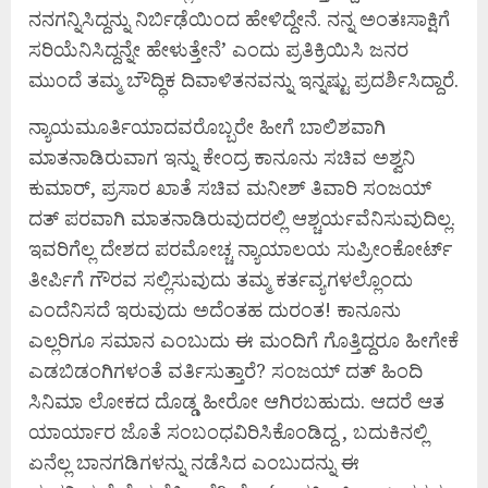
ನನಗನ್ನಿಸಿದ್ದನ್ನು ನಿರ್ಬಿಢೆಯಿಂದ ಹೇಳಿದ್ದೇನೆ. ನನ್ನ ಅಂತಃಸಾಕ್ಷಿಗೆ
ಸರಿಯೆನಿಸಿದ್ದನ್ನೇ ಹೇಳುತ್ತೇನೆ’ ಎಂದು ಪ್ರತಿಕ್ರಿಯಿಸಿ ಜನರ
ಮುಂದೆ ತಮ್ಮ ಬೌದ್ಧಿಕ ದಿವಾಳಿತನವನ್ನು ಇನ್ನಷ್ಟು ಪ್ರದರ್ಶಿಸಿದ್ದಾರೆ.
ನ್ಯಾಯಮೂರ್ತಿಯಾದವರೊಬ್ಬರೇ ಹೀಗೆ ಬಾಲಿಶವಾಗಿ
ಮಾತನಾಡಿರುವಾಗ ಇನ್ನು ಕೇಂದ್ರ ಕಾನೂನು ಸಚಿವ ಅಶ್ವನಿ
ಕುಮಾರ್‌, ಪ್ರಸಾರ ಖಾತೆ ಸಚಿವ ಮನೀಶ್‌ ತಿವಾರಿ ಸಂಜಯ್‌
ದತ್‌ ಪರವಾಗಿ ಮಾತನಾಡಿರುವುದರಲ್ಲಿ ಆಶ್ಚರ್ಯವೆನಿಸುವುದಿಲ್ಲ.
ಇವರಿಗೆಲ್ಲ ದೇಶದ ಪರಮೋಚ್ಚ ನ್ಯಾಯಾಲಯ ಸುಪ್ರೀಂಕೋರ್ಟ್‌
ತೀರ್ಪಿಗೆ ಗೌರವ ಸಲ್ಲಿಸುವುದು ತಮ್ಮ ಕರ್ತವ್ಯಗಳಲ್ಲೊಂದು
ಎಂದೆನಿಸದೆ ಇರುವುದು ಅದೆಂತಹ ದುರಂತ! ಕಾನೂನು
ಎಲ್ಲರಿಗೂ ಸಮಾನ ಎಂಬುದು ಈ ಮಂದಿಗೆ ಗೊತ್ತಿದ್ದರೂ ಹೀಗೇಕೆ
ಎಡಬಿಡಂಗಿಗಳಂತೆ ವರ್ತಿಸುತ್ತಾರೆ? ಸಂಜಯ್‌ ದತ್‌ ಹಿಂದಿ
ಸಿನಿಮಾ ಲೋಕದ ದೊಡ್ಡ ಹೀರೋ ಆಗಿರಬಹುದು. ಆದರೆ ಆತ
ಯಾರ್ಯಾರ ಜೊತೆ ಸಂಬಂಧವಿರಿಸಿಕೊಂಡಿದ್ದ , ಬದುಕಿನಲ್ಲಿ
ಏನೆಲ್ಲ ಬಾನಗಡಿಗಳನ್ನು ನಡೆಸಿದ ಎಂಬುದನ್ನು ಈ