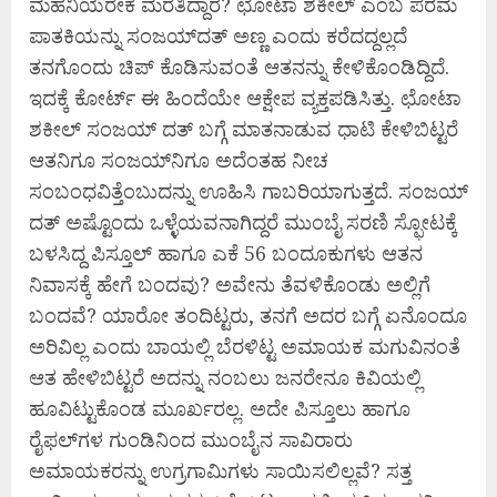
ಮಹನಿಯರೇಕೆ ಮರೆತಿದ್ದಾರೆ? ಛೋಟಾ ಶಕೀಲ್‌ ಎಂಬ ಪರಮ
ಪಾತಕಿಯನ್ನು ಸಂಜಯ್‌ದತ್‌ ಅಣ್ಣ ಎಂದು ಕರೆದದ್ದಲ್ಲದೆ
ತನಗೊಂದು ಚಿಪ್‌ ಕೊಡಿಸುವಂತೆ ಆತನನ್ನು ಕೇಳಿಕೊಂಡಿದ್ದಿದೆ.
ಇದಕ್ಕೆ ಕೋರ್ಟ್‌ ಈ ಹಿಂದೆಯೇ ಆಕ್ಷೇಪ ವ್ಯಕ್ತಪಡಿಸಿತ್ತು. ಛೋಟಾ
ಶಕೀಲ್‌ ಸಂಜಯ್‌ ದತ್‌ ಬಗ್ಗೆ ಮಾತನಾಡುವ ಧಾಟಿ ಕೇಳಿಬಿಟ್ಟರೆ
ಆತನಿಗೂ ಸಂಜಯ್‌ನಿಗೂ ಅದೆಂತಹ ನೀಚ
ಸಂಬಂಧವಿತ್ತೆಂಬುದನ್ನು ಊಹಿಸಿ ಗಾಬರಿಯಾಗುತ್ತದೆ. ಸಂಜಯ್‌
ದತ್‌ ಅಷ್ಟೊಂದು ಒಳ್ಳೆಯವನಾಗಿದ್ದರೆ ಮುಂಬೈ ಸರಣಿ ಸ್ಫೋಟಕ್ಕೆ
ಬಳಸಿದ್ದ ಪಿಸ್ತೂಲ್‌ ಹಾಗೂ ಎಕೆ 56 ಬಂದೂಕುಗಳು ಆತನ
ನಿವಾಸಕ್ಕೆ ಹೇಗೆ ಬಂದವು? ಅವೇನು ತೆವಳಿಕೊಂಡು ಅಲ್ಲಿಗೆ
ಬಂದವೆ? ಯಾರೋ ತಂದಿಟ್ಟರು, ತನಗೆ ಅದರ ಬಗ್ಗೆ ಏನೊಂದೂ
ಅರಿವಿಲ್ಲ ಎಂದು ಬಾಯಲ್ಲಿ ಬೆರಳಿಟ್ಟ ಅಮಾಯಕ ಮಗುವಿನಂತೆ
ಆತ ಹೇಳಿಬಿಟ್ಟರೆ ಅದನ್ನು ನಂಬಲು ಜನರೇನೂ ಕಿವಿಯಲ್ಲಿ
ಹೂವಿಟ್ಟುಕೊಂಡ ಮೂರ್ಖರಲ್ಲ. ಅದೇ ಪಿಸ್ತೂಲು ಹಾಗೂ
ರೈಫಲ್‌ಗಳ ಗುಂಡಿನಿಂದ ಮುಂಬೈನ ಸಾವಿರಾರು
ಅಮಾಯಕರನ್ನು ಉಗ್ರಗಾಮಿಗಳು ಸಾಯಿಸಲಿಲ್ಲವೆ? ಸತ್ತ