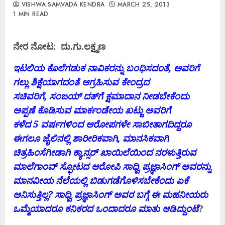
VISHWA SAMVADA KENDRA
MARCH 25, 2013
1 MIN READ
ನೇರ ನೋಟ:
ದು
.
ಗು
.
ಲಕ್ಷ್ಮಣ
ಇಟಲಿಯ ಕೊಲೆಗಡುಕ ನಾವಿಕರನ್ನು ಬಂಧಿಸದಂತೆ
,
ಅವರಿಗೆ
ಗಲ್ಲು ಶಿಕ್ಷೆಯಾಗದಂತೆ ಆಗ್ರಹಿಸುವ ಕೇಂದ್ರದ
ಸಚಿವರಿಗೆ
,
ಸಂಜಯ್‌ ದತ್‌ಗೆ ಕ್ಷಮಾದಾನ ನೀಡಬೇಕೆಂದು
ಅಪ್ಪಣೆ ಕೊಡಿಸುವ ಮಾರ್ಕಂಡೇಯ ಖಟ್ಜು ಅವರಿಗೆ
ಕಳೆದ
5
ವರ್ಷಗಳಿಂದ ಆರೋಪಗಳೇ ಸಾಬೀತಾಗದಿದ್ದರೂ
ಈಗಲೂ ಜೈಲಿನಲ್ಲಿ ಶಾರೀರಿಕವಾಗಿ
,
ಮಾನಸಿಕವಾಗಿ
ಚಿತ್ರಹಿಂಸೆಗೀಡಾಗಿ ಕ್ಯಾನ್ಸರ್ ಖಾಯಿಲೆಯಿಂದ ನರಳುತ್ತಿರುವ
ಮಾಲೆಗಾಂವ್‌ ಸ್ಫೋಟದ ಆರೋಪಿ ಸಾಧ್ವಿ ಪ್ರಜ್ಞಾಸಿಂಗ್‌ ಅವರನ್ನು
ಮಾನವೀಯ ನೆಲೆಯಲ್ಲಿ ಬಿಡುಗಡೆಗೊಳಿಸಬೇಕೆಂದು ಏಕೆ
ಅನಿಸುತ್ತಿಲ್ಲ
?
ಸಾಧ್ವಿ ಪ್ರಜ್ಞಾಸಿಂಗ್‌ ಅವರ ಬಗ್ಗೆ ಈ ಮಹನೀಯರು
ಒಮ್ಮೆಯಾದರೂ ಕನಿಕರದ ಒಂದಾದರೂ ಮಾತು ಆಡಿದ್ದುಂಟೆ
?