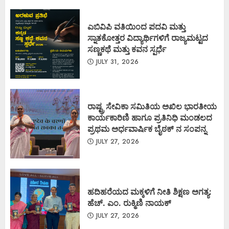
ಎಬಿವಿಪಿ ವತಿಯಿಂದ ಪದವಿ ಮತ್ತು
ಸ್ನಾತಕೋತ್ತರ ವಿದ್ಯಾರ್ಥಿಗಳಿಗೆ ರಾಜ್ಯಮಟ್ಟದ
ಸಣ್ಣಕಥೆ ಮತ್ತು ಕವನ ಸ್ಪರ್ಧೆ
JULY 31, 2026
ರಾಷ್ಟ್ರ ಸೇವಿಕಾ ಸಮಿತಿಯ ಅಖಿಲ ಭಾರತೀಯ
ಕಾರ್ಯಕಾರಿಣಿ ಹಾಗೂ ಪ್ರತಿನಿಧಿ ಮಂಡಲದ
ಪ್ರಥಮ ಅರ್ಧವಾರ್ಷಿಕ ಬೈಠಕ್ ನ ಸಂಪನ್ನ
JULY 27, 2026
ಹದಿಹರೆಯದ ಮಕ್ಕಳಿಗೆ ನೀತಿ ಶಿಕ್ಷಣ ಅಗತ್ಯ:
ಹೆಚ್. ಎಂ. ರುಕ್ಮಿಣಿ ನಾಯಕ್
JULY 27, 2026