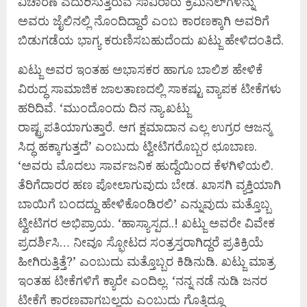
ವಿಚಾರಣೆ ಎದುರಿಸುತ್ತಿರುವ ಸಾವಿರಾರು ಕ್ರಿಮಿನಲ್‌ಗಳನ್ನು
ಅವರು ಜೈಲಿನಲ್ಲಿ ನೊಂದಿದ್ದಾರೆ ಎಂಬ ಕಾರಣಕ್ಕಾಗಿ ಅವರಿಗೆ
ಬಿಡುಗಡೆಯ ಭಾಗ್ಯ ಕರುಣಿಸಬಹುದೆಂದು ಖಟ್ಜು ಹೇಳಿದಂತಿದೆ.
ಖಟ್ಜು ಅವರ ಇಂತಹ ಅಭಾಸಕರ ಹಾಗೂ ಬಾಲಿಶ ಹೇಳಿಕೆ
ವಿರುದ್ಧ ಸಾಮಾಜಿಕ ಜಾಲತಾಣದಲ್ಲಿ ಸಾಕಷ್ಟು ವ್ಯಾಪಕ ಟೀಕೆಗಳು
ಹರಿದಿವೆ. ‘ಮುಂದೊಂದು ದಿನ ನ್ಯಾ.ಖಟ್ಜು
ರಾಷ್ಟ್ರಪತಿಯಾಗುತ್ತಾರೆ. ಆಗ ಕ್ಷಮಾದಾನ ಎಲ್ಲ ಉಗ್ರರ ಆಜನ್ಮ
ಸಿದ್ಧ ಹಕ್ಕಾಗುತ್ತದೆ’ ಎಂಬುದು ಟ್ವೀಟಿಗರೊಬ್ಬರ ಛೂಬಾಣ.
‘ಅವರು ಮೊದಲು ಸಾರ್ವಜನಿಕ ಹುದ್ದೆಯಿಂದ ಕೆಳಗಿಳಿಯಲಿ.
ತೆರಿಗೆದಾರರ ಹಣ ಪೋಲಾಗುವುದು ಬೇಡ. ಖಾಸಗಿ ವ್ಯಕ್ತಿಯಾಗಿ
ಬಾಯಿಗೆ ಬಂದದ್ದು ಹೇಳಿಕೊಂಡಿರಲಿ’ ಎನ್ನುವುದು ಮತ್ತೊಬ್ಬ
ಟ್ವೀಟಿಗರ ಅಭಿಪ್ರಾಯ. ‘ಹಾಸ್ಯಾಸ್ಪದ..! ಖಟ್ಜು ಅವರೇ ವಿವೇಕ
ಪ್ರದರ್ಶಿಸಿ… ನೀವೂ ಸ್ಫೋಟದ ಸಂತ್ರಸ್ತರಾಗಿದ್ದರೆ ಪ್ರತಿಕ್ರಿಯೆ
ಹೀಗಿರುತ್ತಿತ್ತೆ?’ ಎಂಬುದು ಮತ್ತೊಬ್ಬರ ಕಿಡಿನುಡಿ. ಖಟ್ಜು ಮಾತ್ರ
ಇಂತಹ ಟೀಕೆಗಳಿಗೆ ಕ್ಯಾರೇ ಎಂದಿಲ್ಲ. ‘ನನ್ನ ನಡೆ ನುಡಿ ಜನರ
ಟೀಕೆಗೆ ಕಾರಣವಾಗಬಲ್ಲದು ಎಂಬುದು ಗೊತ್ತಿದ್ದೂ