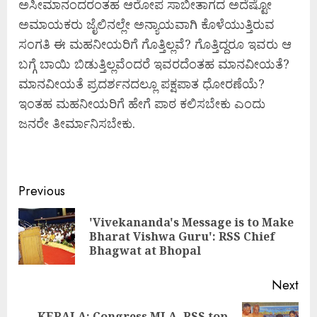
ಅಸೀಮಾನಂದರಂತಹ ಆರೋಪ ಸಾಬೀತಾಗದ ಅದೆಷ್ಟೋ
ಅಮಾಯಕರು ಜೈಲಿನಲ್ಲೇ ಅನ್ಯಾಯವಾಗಿ ಕೊಳೆಯುತ್ತಿರುವ
ಸಂಗತಿ ಈ ಮಹನೀಯರಿಗೆ ಗೊತ್ತಿಲ್ಲವೆ? ಗೊತ್ತಿದ್ದರೂ ಇವರು ಆ
ಬಗ್ಗೆ ಬಾಯಿ ಬಿಡುತ್ತಿಲ್ಲವೆಂದರೆ ಇವರದೆಂತಹ ಮಾನವೀಯತೆ?
ಮಾನವೀಯತೆ ಪ್ರದರ್ಶನದಲ್ಲೂ ಪಕ್ಷಪಾತ ಧೋರಣೆಯೆ?
ಇಂತಹ ಮಹನೀಯರಿಗೆ ಹೇಗೆ ಪಾಠ ಕಲಿಸಬೇಕು ಎಂದು
ಜನರೇ ತೀರ್ಮಾನಿಸಬೇಕು.
Continue
Previous
Reading
'Vivekananda's Message is to Make
Pre
Bharat Vishwa Guru': RSS Chief
pos
Bhagwat at Bhopal
Next
KERALA: Congress MLA, RSS top