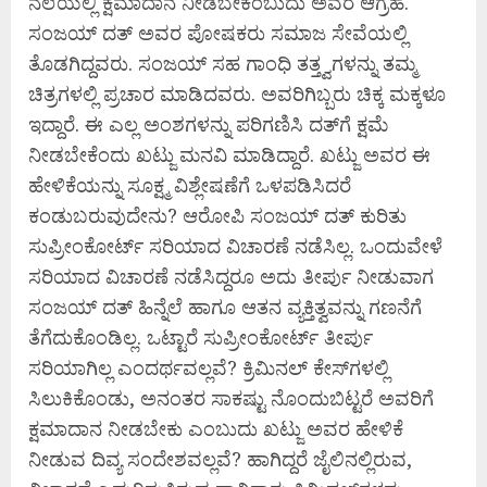
ನೆಲೆಯಲ್ಲಿ ಕ್ಷಮಾದಾನ ನೀಡಬೇಕೆಂಬುದು ಅವರ ಆಗ್ರಹ.
ಸಂಜಯ್‌ ದತ್‌ ಅವರ ಪೋಷಕರು ಸಮಾಜ ಸೇವೆಯಲ್ಲಿ
ತೊಡಗಿದ್ದವರು. ಸಂಜಯ್‌ ಸಹ ಗಾಂಧಿ ತತ್ತ್ವಗಳನ್ನು ತಮ್ಮ
ಚಿತ್ರಗಳಲ್ಲಿ ಪ್ರಚಾರ ಮಾಡಿದವರು. ಅವರಿಗಿಬ್ಬರು ಚಿಕ್ಕ ಮಕ್ಕಳೂ
ಇದ್ದಾರೆ. ಈ ಎಲ್ಲ ಅಂಶಗಳನ್ನು ಪರಿಗಣಿಸಿ ದತ್‌ಗೆ ಕ್ಷಮೆ
ನೀಡಬೇಕೆಂದು ಖಟ್ಜು ಮನವಿ ಮಾಡಿದ್ದಾರೆ. ಖಟ್ಜು ಅವರ ಈ
ಹೇಳಿಕೆಯನ್ನು ಸೂಕ್ಷ್ಮ ವಿಶ್ಲೇಷಣೆಗೆ ಒಳಪಡಿಸಿದರೆ
ಕಂಡುಬರುವುದೇನು? ಆರೋಪಿ ಸಂಜಯ್‌ ದತ್‌ ಕುರಿತು
ಸುಪ್ರೀಂಕೋರ್ಟ್‌ ಸರಿಯಾದ ವಿಚಾರಣೆ ನಡೆಸಿಲ್ಲ. ಒಂದುವೇಳೆ
ಸರಿಯಾದ ವಿಚಾರಣೆ ನಡೆಸಿದ್ದರೂ ಅದು ತೀರ್ಪು ನೀಡುವಾಗ
ಸಂಜಯ್‌ ದತ್‌ ಹಿನ್ನೆಲೆ ಹಾಗೂ ಆತನ ವ್ಯಕ್ತಿತ್ವವನ್ನು ಗಣನೆಗೆ
ತೆಗೆದುಕೊಂಡಿಲ್ಲ. ಒಟ್ಟಾರೆ ಸುಪ್ರೀಂಕೋರ್ಟ್‌ ತೀರ್ಪು
ಸರಿಯಾಗಿಲ್ಲ ಎಂದರ್ಥವಲ್ಲವೆ? ಕ್ರಿಮಿನಲ್‌ ಕೇಸ್‌ಗಳಲ್ಲಿ
ಸಿಲುಕಿಕೊಂಡು, ಅನಂತರ ಸಾಕಷ್ಟು ನೊಂದುಬಿಟ್ಟರೆ ಅವರಿಗೆ
ಕ್ಷಮಾದಾನ ನೀಡಬೇಕು ಎಂಬುದು ಖಟ್ಜು ಅವರ ಹೇಳಿಕೆ
ನೀಡುವ ದಿವ್ಯ ಸಂದೇಶವಲ್ಲವೆ? ಹಾಗಿದ್ದರೆ ಜೈಲಿನಲ್ಲಿರುವ,