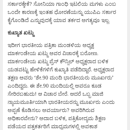
ಸರ್ಕಾರಕ್ಕೇಕೆ? ಸೋನಿಯಾ ಗಾಂಧಿ ಇಟಲಿಯ ಮಗಳು ಎಂಬ
ಒಂದೇ ಕಾರಣಕ್ಕೆ ಇಂತಹ ಧೋರಣೆಯನ್ನು ಯುಪಿಎ ಸರ್ಕಾರ
ಕೈಗೊಂಡಿದೆ ಎನ್ನುವುದಕ್ಕೆ ಯಾವ ತರ್ಕದ ಅಗತ್ಯವೂ ಇಲ್ಲ.
ಕುಖ್ಯಾತ ಖಟ್ಜು
ಇದೀಗ ಭಾರತೀಯ ಪತ್ರಿಕಾ ಮಂಡಳಿಯ ಅಧ್ಯಕ್ಷ
ಮಾರ್ಕಂಡೇಯ ಖಟ್ಜು ಅವರ ವಿಚಾರಕ್ಕೆ ಬರೋಣ.
ಮಾರ್ಕಂಡೇಯ ಖಟ್ಜು ಪ್ರೆಸ್‌ ಕೌನ್ಸಿಲ್‌ ಅಧ್ಯಕ್ಷರಾದ ಬಳಿಕ
ಯಡವಟ್ಟು ಹೇಳಿಕೆಗಳಿಗೆ ಕುಖ್ಯಾತಿ ಪಡೆದಿದ್ದಾರೆ. ಅಧ್ಯಕ್ಷರಾದ
ತಕ್ಷಣ ಅವರು ‘ಶೇ.90 ಮಂದಿ ಭಾರತೀಯರು ಮೂರ್ಖರು’
ಎಂದಿದ್ದರು. ಈ ಶೇ.90 ಮಂದಿಯಲ್ಲಿ ಅವರೂ ಕೂಡ
ಸೇರಿರಬಹುದು! ಆ ವಿಚಾರ ಬೇರೆ. ಆದರೆ ಒಬ್ಬ ಮಾಜಿ
ನ್ಯಾಯಮೂರ್ತಿಯಾಗಿ ಭಾರತೀಯರನ್ನು ಮೂರ್ಖರು ಎಂದು
ಅಪ್ಪಣೆ ಕೊಡಿಸಲು ಅವರ್ಯಾರು? ಅವರಿಗಿರುವ
ಅಧಿಕಾರವೇನು? ಅದಾದ ಬಳಿಕ, ಪತ್ರಿಕೋದ್ಯಮ ಶಿಕ್ಷಣ
ಪಡೆಯದ ಪತ್ರಕರ್ತರಿಗೆ ಮಾಧ್ಯಮಗಳಲ್ಲಿ ಅವಕಾಶ