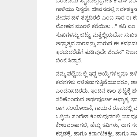
ಎರಡನೆಯ ಸ್ಥಾನದಲ್ಲಿದ್ದ ಗೀತೆ ಕೆ ಎಸ್ 
ಗಾಳಿಯು ನಿನ್ನದೇ. ಜೀವನದಲ್ಲಿ ಸರ್ವಶಕ್ತ
ಜೀವನ ಹಳಿ ತಪ್ಪದಿರಲಿ ಎಂಬ ಸಾರ ಈ ಕವನದ
ಮೋಹನ ಮುರಳಿ ಕರೆಯಿತು…” ಕವಿ ಎಂ ಗ
ಸುಖಗಳನ್ನು ಬಿಟ್ಟು ಮತ್ತೆಲ್ಲಿಯದೋ ಸುಖಕ
ಅಧ್ಯಾತ್ಮದ ಸಾರವನ್ನು ಸಾರುವ ಈ ಕವನದಲ್ಲ
ಇರದುದರೆಡೆಗೆ ತುಡಿವುದೇ ಜೀವನ” ನಿಜಾರ
ಬಿಂಬಿಸಿದ್ದಾರೆ.
ನಮ್ಮ ಪಟ್ಟಿಯಲ್ಲಿ ಇದ್ದ ಆಯ್ಕೆಗಳೆಲ್ಲವ
ಕವನಗಳು ರಚಿತವಾಗುತ್ತಿವೆಯಾದರೂ, ಅವು
ಎಂದನಿಸದಿರದು. ಇಂದಿನ ಕಾಲ ಘಟ್ಟಕ್ಕೆ 
ಸರಿಹೊಂದುವ ಅರ್ಥಪೂರ್ಣ ಅಧ್ಯಾತ್ಮ, ಭಾ
ರಾಗ ಸಂಯೋಜನೆ, ಗಾಯನ ರೂಪದಲ್ಲಿ ಮ
ಒಳ್ಳೆಯ ಸಂದೇಶ ಕೊಡುವುದರಲ್ಲಿ ಯಾವುದೇ
ಕೇಳುವಂತಾಗಲಿ, ಹೆಚ್ಚು ಕವಿಗಳು, ರ
ಕನ್ನಡಕ್ಕೆ, ಹಾಗೂ ಕರ್ನಾಟಕಕ್ಕೇ, ಹಾಗೂ