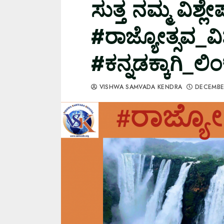
ಸುತ್ತ ನಮ್ಮ ವಿಶ್ಲೇ
#ರಾಜ್ಯೋತ್ಸವ_ವ
#ಕನ್ನಡಕ್ಕಾಗಿ_ಲಿಂ
VISHWA SAMVADA KENDRA
DECEMBE