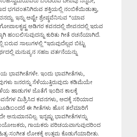
ನರಸಿಂಹಸ್ವಾಮಿಯವರು ಬರೆದಿರುವ ದೀಪವು ನಿನ್ನದೇ,
ನಾದ ಭಗವಂತನಿಗಿರುವ ಶಕ್ತಿಯಲ್ಲಿ ನಂಬಿಕೆಯಿಡುತ್ತಾ,
್ದು. ಇನ್ನು ಅಷ್ಟೇ ಶ್ರೇಷ್ಠವೆನಿಸುವ “ಯಾವ
ೋಪಾಲಕೃಷ್ಣ ಅಡಿಗರ ಕವನದಲ್ಲಿ ಜೀವನದಲ್ಲಿ ಇರುವ
್ಕಾಗಿ ಹಂಬಲಿಸುವುದನ್ನು ಕುರಿತು ಗೀತೆ ರಚನೆಯಾಗಿದೆ.
ಿ ಬರುವ ಸಾಲುಗಳಲ್ಲಿ “ಇರುವುದೆಲ್ಲವ ಬಿಟ್ಟು
್ಥದಲ್ಲಿ ಮನುಷ್ಯನ ಸಹಜ ವರ್ತನೆಯನ್ನು
ೂ ಹಳೆಯ ಭಾವಗೀತೆಗಳೇ. ಇಂದು ಭಾವಗೀತೆಗಳು,
ಗಳು ಜನರನ್ನು ಸೆಳೆಯುತ್ತಿರುವುದು ಕಡಿಮೆಯೇ
ಹಳೆಯ ಹಾಡುಗಳ ಜೊತೆಗೆ ಇಂದಿನ ಕಾಲಕ್ಕೆ
ವನೆಗಳ ಮಿಶ್ರಿಸಿದ ಕವನಗಳು, ಅದಕ್ಕೆ ಸರಿಯಾದ
ೂಡಿಬಂದರೆ ಈ ಗೀತೆಗಳು ಹೊಸ ತಲೆಮಾರಿಗೆ
 ಅನುಮಾನವಿಲ್ಲ. ಇನ್ನಷ್ಟು ಭಾವಗೀತೆಗಳನ್ನು
ಾಗ ಸಂಯೋಜಕರು, ಗಾಯಕರು ಪರಿಚಯವಾಗುವುದರಿಂದ
 ಸಾಹಿತ್ಯ-ಸಂಗೀತ ಲೋಕಕ್ಕೆ ಉತ್ತಮ ಕೊಡುಗೆಯಾದೀತು.