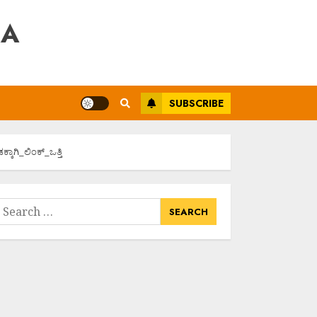
RA
SUBSCRIBE
ಕಾಗಿ_ಲಿಂಕ್_ಒತ್ತಿ
earch
or: