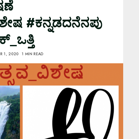
ಷಣೆ
ಿಶೇಷ #ಕನ್ನಡದನೆನಪು
ಕ್_ಒತ್ತಿ
R 1, 2020
1 MIN READ