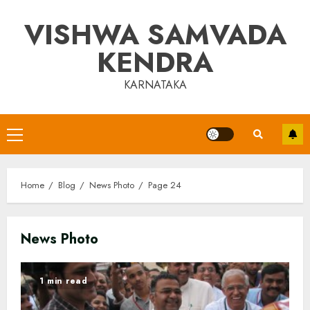
Skip
VISHWA SAMVADA
to
content
KENDRA
KARNATAKA
Primary
Menu
Home
Blog
News Photo
Page 24
News Photo
1 min read