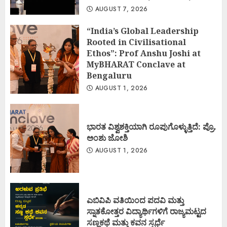
AUGUST 7, 2026
“India’s Global Leadership
Rooted in Civilisational
Ethos”: Prof Anshu Joshi at
MyBHARAT Conclave at
Bengaluru
AUGUST 1, 2026
ಭಾರತ ವಿಶ್ವಶಕ್ತಿಯಾಗಿ ರೂಪುಗೊಳ್ಳುತ್ತಿದೆ: ಪ್ರೊ.
ಅಂಶು ಜೋಶಿ
AUGUST 1, 2026
ಎಬಿವಿಪಿ ವತಿಯಿಂದ ಪದವಿ ಮತ್ತು
ಸ್ನಾತಕೋತ್ತರ ವಿದ್ಯಾರ್ಥಿಗಳಿಗೆ ರಾಜ್ಯಮಟ್ಟದ
ಸಣ್ಣಕಥೆ ಮತ್ತು ಕವನ ಸ್ಪರ್ಧೆ