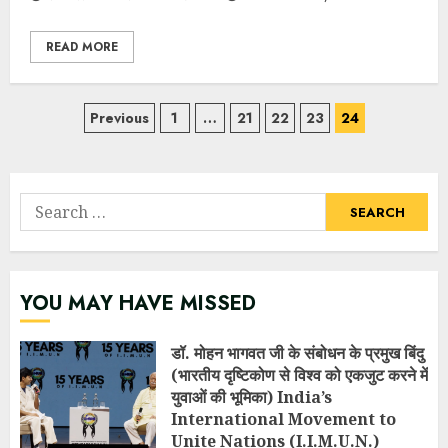
READ MORE
Posts
Previous
1
…
21
22
23
24
navigation
Search
for:
YOU MAY HAVE MISSED
डॉ. मोहन भागवत जी के संबोधन के प्रमुख बिंदु
(भारतीय दृष्टिकोण से विश्व को एकजुट करने में
युवाओं की भूमिका) India’s
International Movement to
Unite Nations (I.I.M.U.N.)