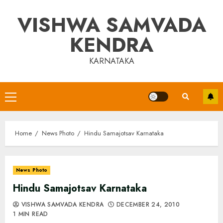
Skip
VISHWA SAMVADA
to
content
KENDRA
KARNATAKA
Primary
Menu
Home
News Photo
Hindu Samajotsav Karnataka
News Photo
Hindu Samajotsav Karnataka
VISHWA SAMVADA KENDRA
DECEMBER 24, 2010
1 MIN READ