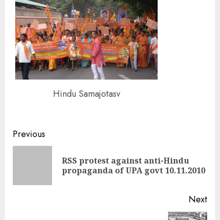
Hindu Samajotasv
Continue
Previous
Reading
RSS protest against anti-Hindu
Pre
propaganda of UPA govt 10.11.2010
pos
Next