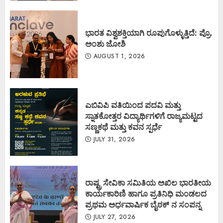
ಭಾರತ ವಿಶ್ವಶಕ್ತಿಯಾಗಿ ರೂಪುಗೊಳ್ಳುತ್ತಿದೆ: ಪ್ರೊ.
ಅಂಶು ಜೋಶಿ
AUGUST 1, 2026
ಎಬಿವಿಪಿ ವತಿಯಿಂದ ಪದವಿ ಮತ್ತು
ಸ್ನಾತಕೋತ್ತರ ವಿದ್ಯಾರ್ಥಿಗಳಿಗೆ ರಾಜ್ಯಮಟ್ಟದ
ಸಣ್ಣಕಥೆ ಮತ್ತು ಕವನ ಸ್ಪರ್ಧೆ
JULY 31, 2026
ರಾಷ್ಟ್ರ ಸೇವಿಕಾ ಸಮಿತಿಯ ಅಖಿಲ ಭಾರತೀಯ
ಕಾರ್ಯಕಾರಿಣಿ ಹಾಗೂ ಪ್ರತಿನಿಧಿ ಮಂಡಲದ
ಪ್ರಥಮ ಅರ್ಧವಾರ್ಷಿಕ ಬೈಠಕ್ ನ ಸಂಪನ್ನ
JULY 27, 2026