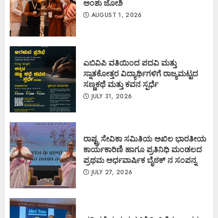
ಅಂಶು ಜೋಶಿ
AUGUST 1, 2026
ಎಬಿವಿಪಿ ವತಿಯಿಂದ ಪದವಿ ಮತ್ತು
ಸ್ನಾತಕೋತ್ತರ ವಿದ್ಯಾರ್ಥಿಗಳಿಗೆ ರಾಜ್ಯಮಟ್ಟದ
ಸಣ್ಣಕಥೆ ಮತ್ತು ಕವನ ಸ್ಪರ್ಧೆ
JULY 31, 2026
ರಾಷ್ಟ್ರ ಸೇವಿಕಾ ಸಮಿತಿಯ ಅಖಿಲ ಭಾರತೀಯ
ಕಾರ್ಯಕಾರಿಣಿ ಹಾಗೂ ಪ್ರತಿನಿಧಿ ಮಂಡಲದ
ಪ್ರಥಮ ಅರ್ಧವಾರ್ಷಿಕ ಬೈಠಕ್ ನ ಸಂಪನ್ನ
JULY 27, 2026