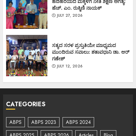
ಹದಿಹರೆಯದ ಮಕ್ಕಳಿಗೆ ನೀತಿ ಶಿಕ್ಷಣ ಅಗತ್ಯ:
ಹೆಚ್. ಎಂ. ರುಕ್ಮಿಣಿ ನಾಯಕ್
JULY 27, 2026
ಸತ್ಯದ ಸರಳ ಪ್ರಸ್ತುತಿಯೇ ಮಾಧ್ಯಮದ
ಮುಂದಿರುವ ಸವಾಲು: ಶತಾವಧಾನಿ ಡಾ. ಆರ್
ಗಣೇಶ್
JULY 12, 2026
CATEGORIES
ABPS
ABPS 2023
ABPS 2024
ABPS 2025
ABPS 2026
Articles
Blog