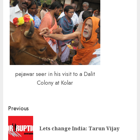
pejawar seer in his visit to a Dalit
Colony at Kolar
Continue
Previous
Reading
Pre
Lets change India: Tarun Vijay
pos