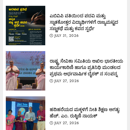
ಎಬಿವಿಪಿ ವತಿಯಿಂದ ಪದವಿ ಮತ್ತು
ಸ್ನಾತಕೋತ್ತರ ವಿದ್ಯಾರ್ಥಿಗಳಿಗೆ ರಾಜ್ಯಮಟ್ಟದ
ಸಣ್ಣಕಥೆ ಮತ್ತು ಕವನ ಸ್ಪರ್ಧೆ
JULY 31, 2026
ರಾಷ್ಟ್ರ ಸೇವಿಕಾ ಸಮಿತಿಯ ಅಖಿಲ ಭಾರತೀಯ
ಕಾರ್ಯಕಾರಿಣಿ ಹಾಗೂ ಪ್ರತಿನಿಧಿ ಮಂಡಲದ
ಪ್ರಥಮ ಅರ್ಧವಾರ್ಷಿಕ ಬೈಠಕ್ ನ ಸಂಪನ್ನ
JULY 27, 2026
ಹದಿಹರೆಯದ ಮಕ್ಕಳಿಗೆ ನೀತಿ ಶಿಕ್ಷಣ ಅಗತ್ಯ:
ಹೆಚ್. ಎಂ. ರುಕ್ಮಿಣಿ ನಾಯಕ್
JULY 27, 2026