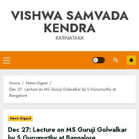
Skip
VISHWA SAMVADA
to
content
KENDRA
KARNATAKA
Primary
Menu
Home
News Digest
Dec 27: Lecture on MS Guruji Golwalkar by S Gurumurthy at
Bangalore
News Digest
Dec 27: Lecture on MS Guruji Golwalkar
by S Gurumurthy at Bangalore