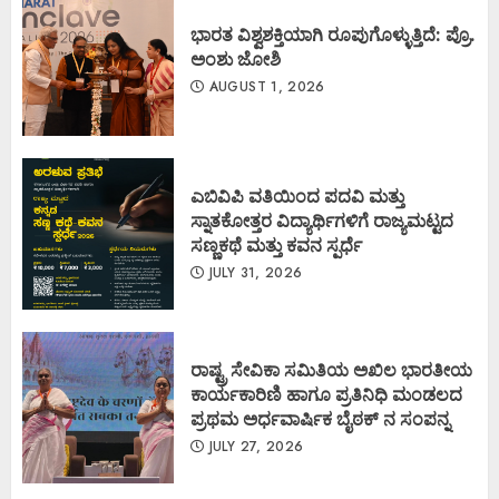
ಭಾರತ ವಿಶ್ವಶಕ್ತಿಯಾಗಿ ರೂಪುಗೊಳ್ಳುತ್ತಿದೆ: ಪ್ರೊ.
ಅಂಶು ಜೋಶಿ
AUGUST 1, 2026
ಎಬಿವಿಪಿ ವತಿಯಿಂದ ಪದವಿ ಮತ್ತು
ಸ್ನಾತಕೋತ್ತರ ವಿದ್ಯಾರ್ಥಿಗಳಿಗೆ ರಾಜ್ಯಮಟ್ಟದ
ಸಣ್ಣಕಥೆ ಮತ್ತು ಕವನ ಸ್ಪರ್ಧೆ
JULY 31, 2026
ರಾಷ್ಟ್ರ ಸೇವಿಕಾ ಸಮಿತಿಯ ಅಖಿಲ ಭಾರತೀಯ
ಕಾರ್ಯಕಾರಿಣಿ ಹಾಗೂ ಪ್ರತಿನಿಧಿ ಮಂಡಲದ
ಪ್ರಥಮ ಅರ್ಧವಾರ್ಷಿಕ ಬೈಠಕ್ ನ ಸಂಪನ್ನ
JULY 27, 2026