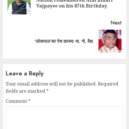
Nation remembered Atal Bihari
Pre
Vajpayee on his 87th Birthday
pos
Next
Next
‘लोकपाल’का पेच कायम: मा. गो. वैद्य
post:
Leave a Reply
Your email address will not be published.
Required
fields are marked
*
Comment
*