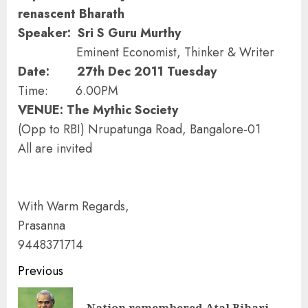
renascent Bharath
Speaker: Sri S Guru Murthy
Eminent Economist, Thinker & Writer
Date: 27th Dec 2011 Tuesday
Time: 6.00PM
VENUE: The Mythic Society
(Opp to RBI) Nrupatunga Road, Bangalore-01
All are invited
With Warm Regards,
Prasanna
9448371714
Continue
Previous
Reading