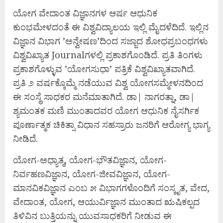
ಯೋಗ ವೇದಾಂತ ವಿಜ್ಞಾನಗಳ ಆರ್ಷ ಆಧುನಿಕ
ಕುಂಭಮೇಳದಂತೆ ಈ ವಿಶ್ವವಿದ್ಯಾಲಯ ಇಲ್ಲಿ ಮೈದಳೆದಿದೆ. ಇಲ್ಲಿನ
ವಿಜ್ಞಾನ ವಿಭಾಗ ’ಅನ್ವೇಷಣ’ದಿಂದ ಸಜ್ಜಾದ ಶೋಧಪ್ರಬಂಧಗಳು
ವಿಶ್ವವಿಖ್ಯಾತ Journalಗಳಲ್ಲಿ ಪ್ರಕಾಶಗೊಂಡಿದೆ. ಪ್ರತಿ ತಿಂಗಳು
ಪ್ರಕಾಶಗೊಳ್ಳುವ ’ಯೋಗಸುಧಾ’ ಪತ್ರಿಕೆ ವಿಶ್ವವಿಖ್ಯಾತವಾಗಿದೆ.
ಪ್ರತಿ ೨ ವರ್ಷಕ್ಕೊಮ್ಮೆ ನಡೆಯುವ ವಿಶ್ವ ಯೋಗಸಮ್ಮೇಳನದಿಂದ
ಈ ಸಂಸ್ಥೆ ಸಾಧಕರ ಮನೆಮಾತಾಗಿದೆ. ಡಾ| ನಾಗರತ್ನಾ, ಡಾ|
ಶ್ಯಮಂತಕ ಮಣಿ ಮುಂತಾದವರ ಯೋಗ ಆಧುನಿಕ ನೈಸರ್ಗಿಕ
ಪೂರ್ಣಾತ್ಮಕ ಚಿಕಿತ್ಸಾ ವಿಧಾನ ಸಹಸ್ರಾರು ಜನರಿಗೆ ಆರೋಗ್ಯ ಭಾಗ್ಯ
ನೀಡಿದೆ.
ಯೋಗ-ಅಧ್ಯಾತ್ಮ, ಯೋಗ-ಭೌತವಿಜ್ಞಾನ, ಯೋಗ-
ನಿರ್ವಹಣವಿಜ್ಞಾನ, ಯೋಗ-ಜೀವವಿಜ್ಞಾನ, ಯೋಗ-
ಮಾನವಿಕವಿಜ್ಞಾನ ಎಂಬ ೫ ವಿಭಾಗಗಳೊಂದಿಗೆ ಸಂಸ್ಕೃತ, ವೇದ,
ವೇದಾಂತ, ಯೋಗ, ಆಯುರ್ವಿಜ್ಞಾನ ಮುಂತಾದ ಋಷಿಕಲ್ಪದ
ತಿಳಿವಿನ ಬುತ್ತಿಯನ್ನು ಯುವಸಾಧಕರಿಗೆ ನೀಡುವ ಈ