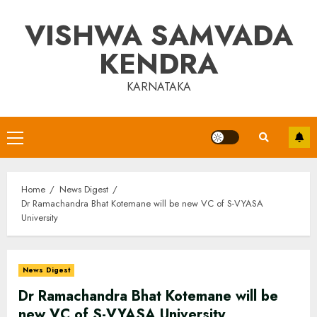
Skip
VISHWA SAMVADA
to
content
KENDRA
KARNATAKA
Primary
Menu
Home
News Digest
Dr Ramachandra Bhat Kotemane will be new VC of S-VYASA
University
News Digest
Dr Ramachandra Bhat Kotemane will be
new VC of S-VYASA University