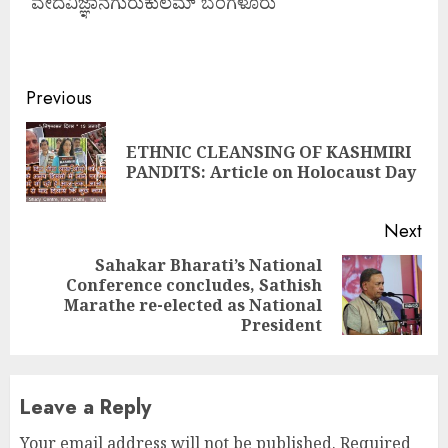
ವೇದವಿಜ್ಞಾನಗುರುಕುಲಮ್ ಬೆಂಗಳೂರು
Continue
Previous
Reading
ETHNIC CLEANSING OF KASHMIRI
Pre
PANDITS: Article on Holocaust Day
pos
Next
Sahakar Bharati’s National
Conference concludes, Sathish
Next
Marathe re-elected as National
post:
President
Leave a Reply
Your email address will not be published.
Required