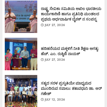
ರಾಷ್ಟ್ರ ಸೇವಿಕಾ ಸಮಿತಿಯ ಅಖಿಲ ಭಾರತೀಯ
ಕಾರ್ಯಕಾರಿಣಿ ಹಾಗೂ ಪ್ರತಿನಿಧಿ ಮಂಡಲದ
ಪ್ರಥಮ ಅರ್ಧವಾರ್ಷಿಕ ಬೈಠಕ್ ನ ಸಂಪನ್ನ
JULY 27, 2026
ಹದಿಹರೆಯದ ಮಕ್ಕಳಿಗೆ ನೀತಿ ಶಿಕ್ಷಣ ಅಗತ್ಯ:
ಹೆಚ್. ಎಂ. ರುಕ್ಮಿಣಿ ನಾಯಕ್
JULY 27, 2026
ಸತ್ಯದ ಸರಳ ಪ್ರಸ್ತುತಿಯೇ ಮಾಧ್ಯಮದ
ಮುಂದಿರುವ ಸವಾಲು: ಶತಾವಧಾನಿ ಡಾ. ಆರ್
ಗಣೇಶ್
JULY 12, 2026