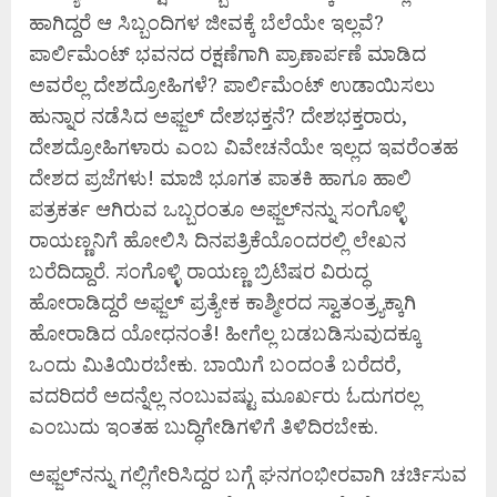
ಹಾಗಿದ್ದರೆ ಆ ಸಿಬ್ಬಂದಿಗಳ ಜೀವಕ್ಕೆ ಬೆಲೆಯೇ ಇಲ್ಲವೆ?
ಪಾರ್ಲಿಮೆಂಟ್ ಭವನದ ರಕ್ಷಣೆಗಾಗಿ ಪ್ರಾಣಾರ್ಪಣೆ ಮಾಡಿದ
ಅವರೆಲ್ಲ ದೇಶದ್ರೋಹಿಗಳೆ? ಪಾರ್ಲಿಮೆಂಟ್ ಉಡಾಯಿಸಲು
ಹುನ್ನಾರ ನಡೆಸಿದ ಅಫ್ಜಲ್ ದೇಶಭಕ್ತನೆ? ದೇಶಭಕ್ತರಾರು,
ದೇಶದ್ರೋಹಿಗಳಾರು ಎಂಬ ವಿವೇಚನೆಯೇ ಇಲ್ಲದ ಇವರೆಂತಹ
ದೇಶದ ಪ್ರಜೆಗಳು! ಮಾಜಿ ಭೂಗತ ಪಾತಕಿ ಹಾಗೂ ಹಾಲಿ
ಪತ್ರಕರ್ತ ಆಗಿರುವ ಒಬ್ಬರಂತೂ ಅಫ್ಜಲ್‌ನನ್ನು ಸಂಗೊಳ್ಳಿ
ರಾಯಣ್ಣನಿಗೆ ಹೋಲಿಸಿ ದಿನಪತ್ರಿಕೆಯೊಂದರಲ್ಲಿ ಲೇಖನ
ಬರೆದಿದ್ದಾರೆ. ಸಂಗೊಳ್ಳಿ ರಾಯಣ್ಣ ಬ್ರಿಟಿಷರ ವಿರುದ್ಧ
ಹೋರಾಡಿದ್ದರೆ ಅಫ್ಜಲ್ ಪ್ರತ್ಯೇಕ ಕಾಶ್ಮೀರದ ಸ್ವಾತಂತ್ರ್ಯಕ್ಕಾಗಿ
ಹೋರಾಡಿದ ಯೋಧನಂತೆ! ಹೀಗೆಲ್ಲ ಬಡಬಡಿಸುವುದಕ್ಕೂ
ಒಂದು ಮಿತಿಯಿರಬೇಕು. ಬಾಯಿಗೆ ಬಂದಂತೆ ಬರೆದರೆ,
ವದರಿದರೆ ಅದನ್ನೆಲ್ಲ ನಂಬುವಷ್ಟು ಮೂರ್ಖರು ಓದುಗರಲ್ಲ
ಎಂಬುದು ಇಂತಹ ಬುದ್ಧಿಗೇಡಿಗಳಿಗೆ ತಿಳಿದಿರಬೇಕು.
ಅಫ್ಜಲ್‌ನನ್ನು ಗಲ್ಲಿಗೇರಿಸಿದ್ದರ ಬಗ್ಗೆ ಘನಗಂಭೀರವಾಗಿ ಚರ್ಚಿಸುವ