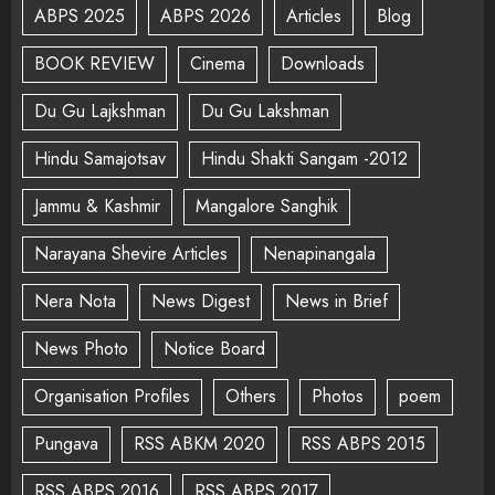
ABPS 2025
ABPS 2026
Articles
Blog
BOOK REVIEW
Cinema
Downloads
Du Gu Lajkshman
Du Gu Lakshman
Hindu Samajotsav
Hindu Shakti Sangam -2012
Jammu & Kashmir
Mangalore Sanghik
Narayana Shevire Articles
Nenapinangala
Nera Nota
News Digest
News in Brief
News Photo
Notice Board
Organisation Profiles
Others
Photos
poem
Pungava
RSS ABKM 2020
RSS ABPS 2015
RSS ABPS 2016
RSS ABPS 2017