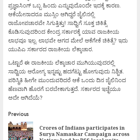
ಪ್ರಜ್ಞಾಸಿಂಗ್ ಒಬ್ಬ ಹಿಂದು ಎನ್ನುವುದೊಂದೇ ಇದಕ್ಕೆ ಕಾರಣ.
ಆಕೆಯೇನಾದರೂ ಮುಸ್ಲಿಂ ಆಗಿದ್ದರೆ ಜೈಲಿನಲ್ಲಿ
ರಾಜೋಪಚಾರವೇ ಸಿಗುತ್ತಿತ್ತು! ಸಾಧ್ವಿಗೆ ಸೂಕ್ತ ಚಿಕಿತ್ಸೆ
ಕೊಡಿಸುವುದರಿಂದ ಕೇಂದ್ರ ಸರ್ಕಾರಕ್ಕೆ ಯಾವ ರಾಜಕೀಯ
ಲಾಭವೂ ಇಲ್ಲ. ಲಾಭವೇ ಆಗದ ಮೇಲೆ ಆಕೆಗೇಕೆ ಚಿಕಿತ್ಸೆ? ಇದು
ಯುಪಿಎ ಸರ್ಕಾರದ ರಾಜಕೀಯ ಲೆಕ್ಕಾಚಾರ.
ಒಟ್ಟಾರೆ ಈ ರಾಜಕೀಯ ಲೆಕ್ಕಾಚಾರ ಮುಗಿಯುವುದರಲ್ಲಿ
ಸಾಧ್ವಿಯ ಆರೋಗ್ಯ ಇನ್ನಷ್ಟು ಹದಗೆಟ್ಟು ಹೋಗುವುದು ನಿಶ್ಚಿತ.
ಪರಿಸ್ಥಿತಿ ಹೀಗೇ ಮುಂದುವರಿದರೆ ಆಕೆ ಒಂದು ದಿನ ಜೈಲಿನಿಂದ
ಹೆಣವಾಗಿ ಹೊರಗೆ ಬರಬೇಕಾಗುತ್ತದೆ. ಸರ್ಕಾರದ ಇಚ್ಛೆಯೂ
ಅದೇ ಆಗಿದೆಯೆ?
Continue
Previous
Reading
Crores of Indians participates in
Pre
Surya Namaskar Campaign across