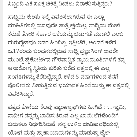
ಸಿಬ್ಬಂದಿ ಏಕೆ ಸೂಕ್ತ ಚಿಕಿತ್ಸೆ ನೀಡಲು ನಿರಾಕರಿಸುತ್ತಿದ್ದರು?
ಸಾಧ್ವಿಯ ಕುರಿತು ಇಲ್ಲಿ ವಿವರಿಸಲಾಗಿರುವ ಈ ಎಲ್ಲಾ
ಮಾಹಿತಿಗಳಲ್ಲಿ ಯಾವುದೇ ಉತ್ಪ್ರೇಕ್ಷೆಯಿಲ್ಲ. ಸಾಧ್ವಿಯ ಮೇಲೆ
ಕರುಣೆ ತೋರಿ ಸರ್ಕಾರ ಆಕೆಯನ್ನು ಬಿಡುಗಡೆ ಮಾಡಲಿ ಎಂಬ
ದುರುದ್ದೇಶವೂ ಇದರ ಹಿಂದಿಲ್ಲ. ಇತ್ತೀಚೆಗೆ, ಅಂದರೆ ಕಳೆದ
ಜ.17ರಂದು ಬಂಧನದಲ್ಲಿರುವ ಸಾಧ್ವಿ ಪ್ರಜ್ಞಾಸಿಂಗ್ ಅವರೇ
ಮುಂಬೈ ಹೈಕೋರ್ಟ್‌ನ ಗೌರವಾನ್ವಿತ ನ್ಯಾಯಮೂರ್ತಿಗಳಿಗೆ ತನ್ನ
ಅನಾರೋಗ್ಯ ಸ್ಥಿತಿಯ ಕುರಿತು ಬರೆದ ಪತ್ರದಲ್ಲಿ ಈ ಎಲ್ಲ
ಸಂಗತಿಗಳನ್ನು ತೆರೆದಿಟ್ಟಿದ್ದಾರೆ. ಕಳೆದ 5 ವರ್ಷಗಳಿಂದ ತನಗೆ
ಪೊಲೀಸರು ನೀಡುತ್ತಿರುವ ಭಯಾನಕ ಹಿಂಸೆಯನ್ನು ಈ ಪತ್ರದಲ್ಲಿ
ವಿವರಿಸಿದ್ದಾರೆ.
ಪತ್ರದ ಕೊನೆಯ ಕೆಲವು ಪ್ಯಾರಾಗ್ರಾಫ್‌ಗಳು ಹೀಗಿವೆ : ‘…ಸ್ವಾಮಿ,
ನಾನೀಗ ನನ್ನನ್ನು ಬಾಧಿಸುತ್ತಿರುವ ಎಲ್ಲ ಖಾಯಿಲೆಗಳೊಂದಿಗೆ
ಬದುಕಲು ನಿರ್ಧರಿಸಿರುವೆ. ನನ್ನ ಉಳಿದ ಜೀವಿತಾವಧಿಯಲ್ಲಿ
ಯೋಗ ಮತ್ತು ಪ್ರಾಣಾಯಾಮಗಳನ್ನು ಮಾಡುತ್ತಾ ಜೈಲ್