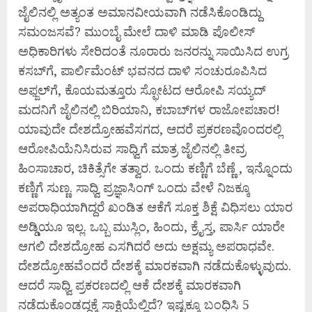
ಜೈಲಿನಲ್ಲಿ ಅತ್ಯಂತ ಅಮಾನವೀಯವಾಗಿ ನಡೆಸಿಕೊಂಡಿದ್ದು
ಸಮಂಜಸವೆ? ಮುಂಬೈ ಮೇಲೆ ದಾಳಿ ಮಾಡಿ ಪೊಲೀಸ್
ಅಧಿಕಾರಿಗಳು ಸೇರಿದಂತೆ ನೂರಾರು ಜನರನ್ನು ಸಾಯಿಸಿದ ಉಗ್ರ
ಕಸಬ್‌ಗೆ, ಪಾರ್ಲಿಮೆಂಟ್ ಭವನದ ದಾಳಿ ಸಂಚುರೂಪಿಸಿದ
ಅಫ್ಜಲ್‌ಗೆ, ಕೊಯಮತ್ತೂರು ಸ್ಫೋಟದ ಆರೋಪಿ ಸಯ್ಯದ್
ಮದನಿಗೆ ಜೈಲಿನಲ್ಲಿ ಬಿರಿಯಾನಿ, ಕಬಾಬ್‌ಗಳ ರಾಜೋಪಚಾರ!
ಯಾವುದೇ ದೇಶದ್ರೋಹವೆಸಗದ, ಆದರೆ ಪ್ರಕರಣವೊಂದರಲ್ಲಿ
ಆರೋಪಿಯೆನಿಸಿರುವ ಸಾಧ್ವಿಗೆ ಮಾತ್ರ ಜೈಲಿನಲ್ಲಿ ತೀವ್ರ
ಹಿಂಸಾಚಾರ, ಚಿಕಿತ್ಸೆಗೇ ತತ್ವಾರ. ಒಂದು ಕಣ್ಣಿಗೆ ಬೆಣ್ಣೆ , ಇನ್ನೊಂದು
ಕಣ್ಣಿಗೆ ಸುಣ್ಣ. ಸಾಧ್ವಿ ಪ್ರಜ್ಞಾಸಿಂಗ್ ಒಂದು ವೇಳೆ ನಿಜಕ್ಕೂ
ಅಪರಾಧಿಯಾಗಿದ್ದರೆ ಖಂಡಿತ ಆಕೆಗೆ ಸೂಕ್ತ ಶಿಕ್ಷೆ ವಿಧಿಸಲು ಯಾರ
ಅಡ್ಡಿಯೂ ಇಲ್ಲ. ಒಬ್ಬ ಮುಸ್ಲಿಂ, ಹಿಂದು, ಕ್ರೈಸ್ತ, ಪಾರ್ಸಿ ಯಾರೇ
ಆಗಲಿ ದೇಶದ್ರೋಹ ಎಸಗಿದರೆ ಅದು ಅಕ್ಷಮ್ಯ ಅಪರಾಧವೇ.
ದೇಶದ್ರೋಹವೆಂದರೆ ದೇಶಕ್ಕೆ ಮಾರಕವಾಗಿ ನಡೆದುಕೊಳ್ಳುವುದು.
ಆದರೆ ಸಾಧ್ವಿ ಪ್ರಕರಣದಲ್ಲಿ ಆಕೆ ದೇಶಕ್ಕೆ ಮಾರಕವಾಗಿ
ನಡೆದುಕೊಂಡದ್ದಕ್ಕೆ ಸಾಕ್ಷಿಯೆಲ್ಲಿದೆ? ಇಷ್ಟಕ್ಕೂ ಬಂಧಿಸಿ 5