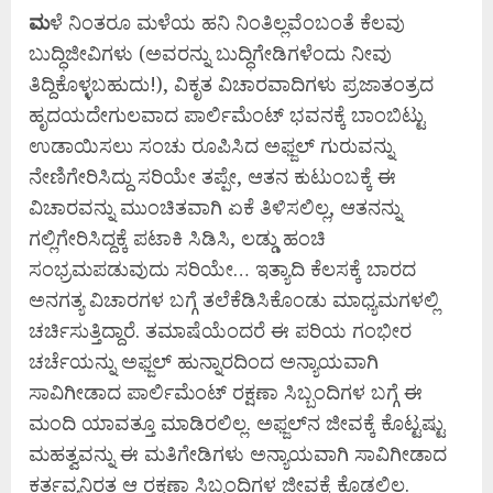
ಮ
ಳೆ ನಿಂತರೂ ಮಳೆಯ ಹನಿ ನಿಂತಿಲ್ಲವೆಂಬಂತೆ ಕೆಲವು
ಬುದ್ಧಿಜೀವಿಗಳು (ಅವರನ್ನು ಬುದ್ಧಿಗೇಡಿಗಳೆಂದು ನೀವು
ತಿದ್ದಿಕೊಳ್ಳಬಹುದು!), ವಿಕೃತ ವಿಚಾರವಾದಿಗಳು ಪ್ರಜಾತಂತ್ರದ
ಹೃದಯದೇಗುಲವಾದ ಪಾರ್ಲಿಮೆಂಟ್ ಭವನಕ್ಕೆ ಬಾಂಬಿಟ್ಟು
ಉಡಾಯಿಸಲು ಸಂಚು ರೂಪಿಸಿದ ಅಫ್ಜಲ್ ಗುರುವನ್ನು
ನೇಣಿಗೇರಿಸಿದ್ದು ಸರಿಯೇ ತಪ್ಪೇ, ಆತನ ಕುಟುಂಬಕ್ಕೆ ಈ
ವಿಚಾರವನ್ನು ಮುಂಚಿತವಾಗಿ ಏಕೆ ತಿಳಿಸಲಿಲ್ಲ, ಆತನನ್ನು
ಗಲ್ಲಿಗೇರಿಸಿದ್ದಕ್ಕೆ ಪಟಾಕಿ ಸಿಡಿಸಿ, ಲಡ್ಡು ಹಂಚಿ
ಸಂಭ್ರಮಪಡುವುದು ಸರಿಯೇ… ಇತ್ಯಾದಿ ಕೆಲಸಕ್ಕೆ ಬಾರದ
ಅನಗತ್ಯ ವಿಚಾರಗಳ ಬಗ್ಗೆ ತಲೆಕೆಡಿಸಿಕೊಂಡು ಮಾಧ್ಯಮಗಳಲ್ಲಿ
ಚರ್ಚಿಸುತ್ತಿದ್ದಾರೆ. ತಮಾಷೆಯೆಂದರೆ ಈ ಪರಿಯ ಗಂಭೀರ
ಚರ್ಚೆಯನ್ನು ಅಫ್ಜಲ್ ಹುನ್ನಾರದಿಂದ ಅನ್ಯಾಯವಾಗಿ
ಸಾವಿಗೀಡಾದ ಪಾರ್ಲಿಮೆಂಟ್ ರಕ್ಷಣಾ ಸಿಬ್ಬಂದಿಗಳ ಬಗ್ಗೆ ಈ
ಮಂದಿ ಯಾವತ್ತೂ ಮಾಡಿರಲಿಲ್ಲ. ಅಫ್ಜಲ್‌ನ ಜೀವಕ್ಕೆ ಕೊಟ್ಟಷ್ಟು
ಮಹತ್ವವನ್ನು ಈ ಮತಿಗೇಡಿಗಳು ಅನ್ಯಾಯವಾಗಿ ಸಾವಿಗೀಡಾದ
ಕರ್ತವ್ಯನಿರತ ಆ ರಕ್ಷಣಾ ಸಿಬ್ಬಂದಿಗಳ ಜೀವಕ್ಕೆ ಕೊಡಲಿಲ್ಲ.