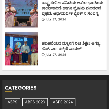
ರಾಷ್ಟ್ರ ಸೇವಿಕಾ ಸಮಿತಿಯ ಅಖಿಲ ಭಾರತೀಯ
ಕಾರ್ಯಕಾರಿಣಿ ಹಾಗೂ ಪ್ರತಿನಿಧಿ ಮಂಡಲದ
ಪ್ರಥಮ ಅರ್ಧವಾರ್ಷಿಕ ಬೈಠಕ್ ನ ಸಂಪನ್ನ
JULY 27, 2026
ಹದಿಹರೆಯದ ಮಕ್ಕಳಿಗೆ ನೀತಿ ಶಿಕ್ಷಣ ಅಗತ್ಯ:
ಹೆಚ್. ಎಂ. ರುಕ್ಮಿಣಿ ನಾಯಕ್
JULY 27, 2026
CATEGORIES
ABPS
ABPS 2023
ABPS 2024