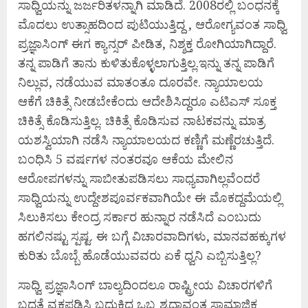
ಸಾಧ್ವಿಯನ್ನು ಜರ್ಜರಿತಳನ್ನಾಗಿ ಮಾಡಿದೆ. 2008ರಲ್ಲಿ ಬಂಧನಕ್ಕೆ
ಮೊದಲು ಉತ್ಸಾಹದಿಂದ ಪುಟಿಯುತ್ತಿದ್ದ , ಆರೋಗ್ಯವಂತ ಸಾಧ್ವಿ
ಪ್ರಜ್ಞಾಸಿಂಗ್ ಈಗ ಕ್ಯಾನ್ಸರ್ ಪೀಡಿತ, ನಿಶ್ಶಕ್ತ ರೋಗಿಯಾಗಿದ್ದಾರೆ.
ತನ್ನ ಪಾಡಿಗೆ ತಾನು ಕುಳಿತುಕೊಳ್ಳಲಾಗುತ್ತಿಲ್ಲ.ಇನ್ನು ತನ್ನ ಪಾಡಿಗೆ
ನಿಲ್ಲುವ, ನಡೆಯುವ ಮಾತಂತೂ ದೂರವೇ. ನ್ಯಾಯಾಲಯ
ಆಕೆಗೆ ಚಿಕಿತ್ಸೆ ನೀಡಬೇಕೆಂದು ಆದೇಶಿಸಿದ್ದರೂ ಎಟಿಎಸ್ ಸೂಕ್ತ
ಚಿಕಿತ್ಸೆ ಕೊಡಿಸುತ್ತಿಲ್ಲ. ಚಿಕಿತ್ಸೆ ಕೊಡಿಸುವ ನಾಟಕವನ್ನು ಮಾತ್ರ
ಯಶಸ್ವಿಯಾಗಿ ನಡೆಸಿ ನ್ಯಾಯಾಲಯದ ಕಣ್ಣಿಗೆ ಮಣ್ಣೆರಚುತ್ತಿದೆ.
ಬಂಧಿಸಿ 5 ವರ್ಷಗಳ ನಂತರವೂ ಆಕೆಯ ಮೇಲಿನ
ಆರೋಪಗಳನ್ನು ಸಾಬೀತುಪಡಿಸಲು ಸಾಧ್ಯವಾಗಿಲ್ಲವೆಂದರೆ
ಸಾಧ್ವಿಯನ್ನು ಉದ್ದೇಶಪೂರ್ವಕವಾಗಿಯೇ ಈ ಮೊಕದ್ದಮೆಯಲ್ಲಿ
ಸಿಲುಕಿಸಲು ಕೇಂದ್ರ ಸರ್ಕಾರ ಹುನ್ನಾರ ನಡೆಸಿದೆ ಎಂಬುದು
ಹಗಲಿನಷ್ಟು ಸ್ಪಷ್ಟ. ಈ ಬಗ್ಗೆ ವಿಚಾರವಾದಿಗಳು, ಮಾನವಹಕ್ಕುಗಳ
ಕುರಿತು ಬೊಬ್ಬೆ ಹೊಡೆಯುವವರು ಏಕೆ ಧ್ವನಿ ಎಬ್ಬಿಸುತ್ತಿಲ್ಲ?
ಸಾಧ್ವಿ ಪ್ರಜ್ಞಾಸಿಂಗ್ ಬಾಲ್ಯದಿಂದಲೂ ರಾಷ್ಟ್ರೀಯ ವಿಚಾರಗಳಿಗೆ
ಬದ್ಧತೆ ವ್ಯಕ್ತಪಡಿಸಿ ಬದುಕಿದ ಒಬ್ಬ ಶ್ರದ್ಧಾವಂತ ಸಾಮಾಜಿಕ