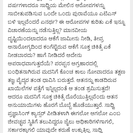
ವರ್ಷಗಳಾದರೂ ಸಾಧ್ವಿಯ ಮೇಲಿನ ಆರೋಪಗಳನ್ನು
ಸಾಬೀತುಪಡಿಸುವ ಒಂದೇ ಒಂದು ಪುರಾವೆಯೂ ಎಟಿಎಸ್
ಬಳಿ ಇಲ್ಲವೆಂದರೆ ಏನರ್ಥ? ಈ ಆರೋಪಗಳ ಕುರಿತು ಏಕೆ ಇನ್ನೂ
ವಿಚಾರಣೆಯನ್ನು ನಡೆಸುತ್ತಿಲ್ಲ? ಮಾನವೀಯ
ದೃಷ್ಟಿಯಿಂದಲಾದರೂ ಆಕೆಗೆ ಜಾಮೀನು ನೀಡಿ, ತೀವ್ರ
ಅನಾರೋಗ್ಯದಿಂದ ಕಂಗೆಟ್ಟಿರುವ ಆಕೆಗೆ ಸೂಕ್ತ ಚಿಕಿತ್ಸೆ ಏಕೆ
ನೀಡಬಾರದು? ಹಾಗೆ ನೀಡಿದರೆ ಅದೇನು
ಅಪರಾಧವಾಗುತ್ತದೆಯೆ? ಪರಪ್ಪನ ಅಗ್ರಹಾರದಲ್ಲಿ
ಬಂಧಿತನಾಗಿರುವ ಮದನಿಗೆ ಕೊಂಚ ಕಾಲು ನೋವಾದರೂ ತಕ್ಷಣ
ತಜ್ಞ ವೈದ್ಯರ ತಂಡ ಧಾವಿಸಿ ಬರುತ್ತದೆ. ಆತನನ್ನು ಕಾಡದಿರುವ
ಖಾಯಿಲೆಗಳ ಪತ್ತೆಗೆ ಇನ್ನಿಲ್ಲದಂತೆ ಆ ತಂಡ ಶ್ರಮಿಸುತ್ತದೆ!
ಆದರೂ ಮದನಿಗೆ ಸೂಕ್ತ ಚಿಕಿತ್ಸೆ ದೊರೆಯುತ್ತಿಲ್ಲವೆಂದು ಆತನ
ಅನುಯಾಯಿಗಳು ಹೊರಗೆ ಬೊಬ್ಬೆ ಹೊಡೆಯುತ್ತಾರೆ. ಸಾಧ್ವಿ
ಪ್ರಜ್ಞಾಸಿಂಗ್ ಕ್ಯಾನ್ಸರ್ ಪೀಡಿತಳಾಗಿ ಈಗಲೋ ಆಗಲೋ ಎಂಬ
ಜೀವಚ್ಛವ ಸ್ಥಿತಿಗೆ ತಲುಪಿದ್ದರೂ ಜೈಲು ಅಧಿಕಾರಿಗಳಿಗಾಗಲಿ,
ಸರ್ಕಾರಕ್ಕಾಗಲಿ ಯಾವುದೇ ಕರುಣೆ ಉಕ್ಕುತ್ತಿಲ್ಲ. ಸಾಧ್ವಿ