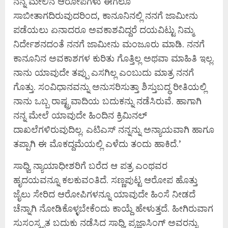
ನನ್ನ ಮೇಲಿನ ಆರೋಪಗಳು ಈಗಲೂ
ಸಾಬೀತಾಗದಿರುವುದರಿಂದ, ಕಾನೂನಿನಲ್ಲಿ ನನಗೆ ಜಾಮೀನು
ಪಡೆಯಲು ಏನಾದರೂ ಅವಕಾಶವಿದ್ದರೆ ದಯವಿಟ್ಟು ನಿಮ್ಮ
ನಿರ್ದೇಶನದಂತೆ ನನಗೆ ಜಾಮೀನು ಮಂಜೂರು ಮಾಡಿ. ನನಗೆ
ಕಾನೂನಿನ ಅವಕಾಶಗಳ ಕುರಿತು ಗೊತ್ತಿಲ್ಲ ಅಥವಾ ಮಾಹಿತಿ ಇಲ್ಲ.
ನಾನು ಯಾವುದೇ ತಪ್ಪು ಎಸಗಿಲ್ಲ ಎಂಬುದು ಮಾತ್ರ ನನಗೆ
ಗೊತ್ತು. ಸಂವಿಧಾನವನ್ನು ಅನುಸರಿಸುತ್ತಾ ಶಿಸ್ತುಬದ್ಧ ರೀತಿಯಲ್ಲಿ
ನಾನು ಒಬ್ಬ ರಾಷ್ಟ್ರವಾದಿಯ ಬದುಕನ್ನು ನಡೆಸಿರುವೆ. ಹಾಗಾಗಿ
ನನ್ನ ಮೇಲೆ ಯಾವುದೇ ಹಿಂದಿನ ಕ್ರಿಮಿನಲ್
ದಾಖಲೆಗಳಿರುವುದಿಲ್ಲ. ಎಟಿಎಸ್ ನನ್ನನ್ನು ಅನ್ಯಾಯವಾಗಿ ಹಾಗೂ
ತಪ್ಪಾಗಿ ಈ ಮೊಕದ್ದಮೆಯಲ್ಲಿ ಎಳೆದು ತಂದು ಹಾಕಿದೆ.’
ಸಾಧ್ವಿ ನ್ಯಾಯಾಧೀಶರಿಗೆ ಬರೆದ ಆ ಪತ್ರ ಎಂಥವರ
ಹೃದಯವನ್ನೂ ಕಲಕುವಂತಿದೆ. ಸಣ್ಣಪುಟ್ಟ ಆರೋಪ ಹೊತ್ತು
ಜೈಲು ಸೇರಿದ ಆರೋಪಿಗಳನ್ನೂ ಯಾವುದೇ ಹಿಂಸೆ ನೀಡದೆ
ಚೆನ್ನಾಗಿ ನೋಡಿಕೊಳ್ಳಬೇಕೆಂದು ಕಾಯ್ದೆ ಹೇಳುತ್ತದೆ. ಹೀಗಿರುವಾಗ
ಸುಸಂಸ್ಕೃತ ಬದುಕು ನಡೆಸಿದ ಸಾಧ್ವಿ ಪ್ರಜ್ಞಾಸಿಂಗ್ ಅವರನ್ನು