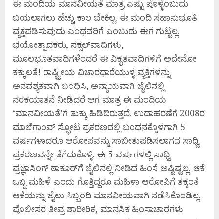
ಈ ಮಂದಿಯ ಮಾನವೀಯತೆ ಮಾತ್ರ ಎಷ್ಟು ಪೊಳ್ಳೆಂಬುದು
ಬಯಲಾಗಲು ಹೆಚ್ಚು ಕಾಲ ಬೇಕಿಲ್ಲ. ಈ ಮಂದಿ ಸಹಾನುಭೂತಿ
ವ್ಯಕ್ತಪಡಿಸುವುದು ಎಂಥವರಿಗೆ ಎಂಬುದು ಈಗ ಗುಟ್ಟಲ್ಲ.
ಭಯೋತ್ಪಾದಕರು, ನಕ್ಸಲ್‌ವಾದಿಗಳು,
ಮೂಲಭೂತವಾದಿಗಳೆಂದರೆ ಈ ವಿಕೃತವಾದಿಗಳಿಗೆ ಅದೇನೋ
ಕಕ್ಕುಲತೆ! ರಾಷ್ಟ್ರೀಯ ವಿಚಾರಧಾರೆಯುಳ್ಳ ವ್ಯಕ್ತಿಗಳನ್ನು
ಅನವಶ್ಯಕವಾಗಿ ಬಂಧಿಸಿ, ಅನ್ಯಾಯವಾಗಿ ಜೈಲಿನಲ್ಲಿ
ನರಕಯಾತನೆ ನೀಡಿದರೆ ಆಗ ಮಾತ್ರ ಈ ಮಂದಿಯ
‘ಮಾನವೀಯತೆ’ಗೆ ತುಕ್ಕು ಹಿಡಿದಿರುತ್ತದೆ. ಉದಾಹರಣೆಗೆ 2008ರ
ಮಾಲೆಗಾಂವ್ ಸ್ಫೋಟ ಪ್ರಕರಣದಲ್ಲಿ ಬಂಧನಕ್ಕೊಳಗಾಗಿ 5
ವರ್ಷಗಳಾದರೂ ಆರೋಪವನ್ನು ಸಾಬೀತುಪಡಿಸಲಾಗದ ಸಾಧ್ವಿ
ಪ್ರಕರಣವನ್ನೇ ತೆಗೆದುಕೊಳ್ಳಿ. ಈ 5 ವರ್ಷಗಳಲ್ಲಿ ಸಾಧ್ವಿ
ಪ್ರಜ್ಞಾಸಿಂಗ್ ಠಾಕೂರ್‌ಗೆ ಜೈಲಿನಲ್ಲಿ ನೀಡಿದ ಹಿಂಸೆ ಅಷ್ಟಿಷ್ಟಲ್ಲ. ಆಕೆ
ಒಬ್ಬ ಮಹಿಳೆ ಎಂದು ಗೊತ್ತಿದ್ದರೂ ಮಹಿಳಾ ಆರೋಪಿಗೆ ತಕ್ಕಂತೆ
ಆಕೆಯನ್ನು ಜೈಲು ಸಿಬ್ಬಂದಿ ಮಾನವೀಯವಾಗಿ ನಡೆಸಿಕೊಂಡಿಲ್ಲ.
ಪೊಲೀಸರ ತೀವ್ರ ಶಾರೀರಿಕ, ಮಾನಸಿಕ ಹಿಂಸಾಚಾರಗಳು