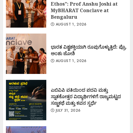
Ethos”: Prof Anshu Joshi at
MyBHARAT Conclave at
Bengaluru
AUGUST 1, 2026
ಭಾರತ ವಿಶ್ವಶಕ್ತಿಯಾಗಿ ರೂಪುಗೊಳ್ಳುತ್ತಿದೆ: ಪ್ರೊ.
ಅಂಶು ಜೋಶಿ
AUGUST 1, 2026
ಎಬಿವಿಪಿ ವತಿಯಿಂದ ಪದವಿ ಮತ್ತು
ಸ್ನಾತಕೋತ್ತರ ವಿದ್ಯಾರ್ಥಿಗಳಿಗೆ ರಾಜ್ಯಮಟ್ಟದ
ಸಣ್ಣಕಥೆ ಮತ್ತು ಕವನ ಸ್ಪರ್ಧೆ
JULY 31, 2026