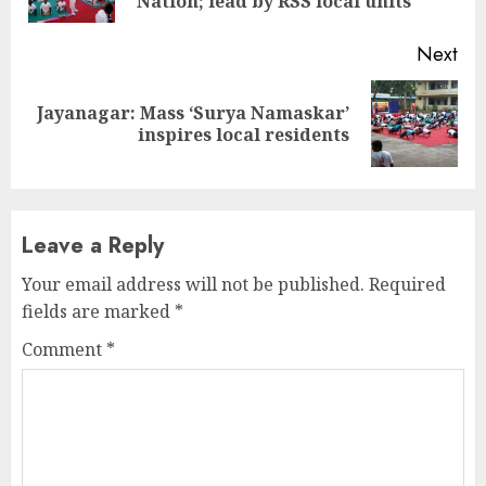
pos
Nation; lead by RSS local units
Next
Jayanagar: Mass ‘Surya Namaskar’
Next
inspires local residents
post:
Leave a Reply
Your email address will not be published.
Required
fields are marked
*
Comment
*