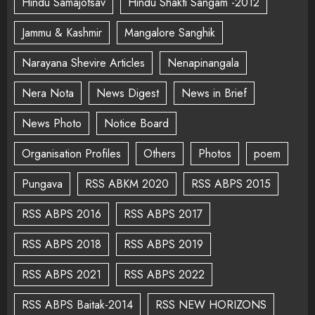
Hindu Samajotsav
Hindu Shakti Sangam -2012
Jammu & Kashmir
Mangalore Sanghik
Narayana Shevire Articles
Nenapinangala
Nera Nota
News Digest
News in Brief
News Photo
Notice Board
Organisation Profiles
Others
Photos
poem
Pungava
RSS ABKM 2020
RSS ABPS 2015
RSS ABPS 2016
RSS ABPS 2017
RSS ABPS 2018
RSS ABPS 2019
RSS ABPS 2021
RSS ABPS 2022
RSS ABPS Baitak-2014
RSS NEW HORIZONS