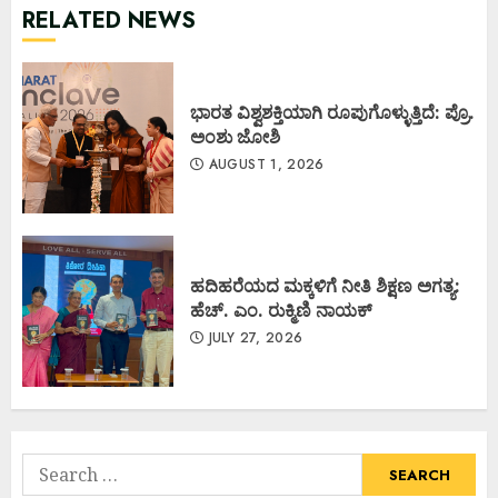
RELATED NEWS
ಭಾರತ ವಿಶ್ವಶಕ್ತಿಯಾಗಿ ರೂಪುಗೊಳ್ಳುತ್ತಿದೆ: ಪ್ರೊ.
ಅಂಶು ಜೋಶಿ
AUGUST 1, 2026
ಹದಿಹರೆಯದ ಮಕ್ಕಳಿಗೆ ನೀತಿ ಶಿಕ್ಷಣ ಅಗತ್ಯ:
ಹೆಚ್. ಎಂ. ರುಕ್ಮಿಣಿ ನಾಯಕ್
JULY 27, 2026
Search
for: