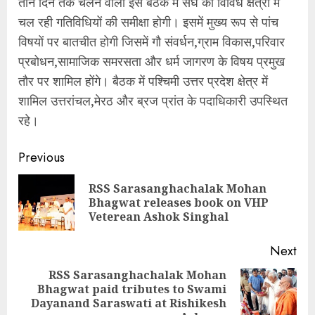
तीन दिन तक चलने वाली इस बैठक में संघ की विविध क्षेत्रों में
चल रही गतिविधियों की समीक्षा होगी। इसमें मुख्य रूप से पांच
विषयों पर बातचीत होगी जिसमें गौ संवर्धन,ग्राम विकास,परिवार
प्रबोधन,सामाजिक समरसता और धर्म जागरण के विषय प्रमुख
तौर पर शामिल होंगे। बैठक में पश्चिमी उत्तर प्रदेश क्षेत्र में
शामिल उत्तरांचल,मेरठ और ब्रज प्रांत के पदाधिकारी उपस्थित
रहे।
Continue
Previous
Reading
RSS Sarasanghachalak Mohan
Pre
Bhagwat releases book on VHP
pos
Veterean Ashok Singhal
Next
RSS Sarasanghachalak Mohan
Bhagwat paid tributes to Swami
Next
Dayanand Saraswati at Rishikesh
post: