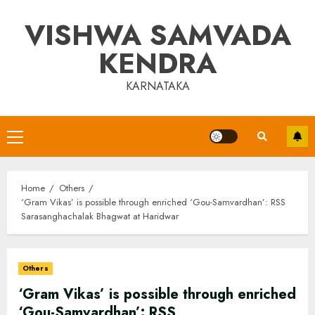
Skip
VISHWA SAMVADA
to
content
KENDRA
KARNATAKA
Primary
Menu
Home
Others
‘Gram Vikas’ is possible through enriched ‘Gou-Samvardhan’: RSS
Sarasanghachalak Bhagwat at Haridwar
Others
‘Gram Vikas’ is possible through enriched
‘Gou-Samvardhan’: RSS