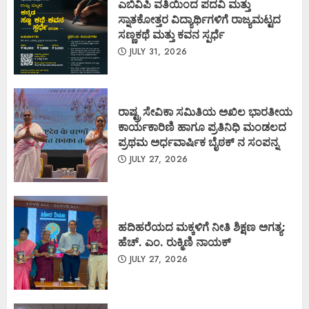
ಎಬಿವಿಪಿ ವತಿಯಿಂದ ಪದವಿ ಮತ್ತು
ಸ್ನಾತಕೋತ್ತರ ವಿದ್ಯಾರ್ಥಿಗಳಿಗೆ ರಾಜ್ಯಮಟ್ಟದ
ಸಣ್ಣಕಥೆ ಮತ್ತು ಕವನ ಸ್ಪರ್ಧೆ
JULY 31, 2026
ರಾಷ್ಟ್ರ ಸೇವಿಕಾ ಸಮಿತಿಯ ಅಖಿಲ ಭಾರತೀಯ
ಕಾರ್ಯಕಾರಿಣಿ ಹಾಗೂ ಪ್ರತಿನಿಧಿ ಮಂಡಲದ
ಪ್ರಥಮ ಅರ್ಧವಾರ್ಷಿಕ ಬೈಠಕ್ ನ ಸಂಪನ್ನ
JULY 27, 2026
ಹದಿಹರೆಯದ ಮಕ್ಕಳಿಗೆ ನೀತಿ ಶಿಕ್ಷಣ ಅಗತ್ಯ:
ಹೆಚ್. ಎಂ. ರುಕ್ಮಿಣಿ ನಾಯಕ್
JULY 27, 2026