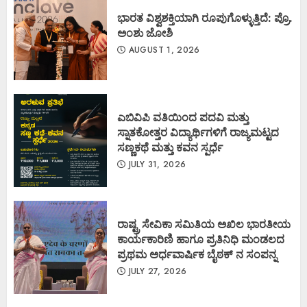
ಭಾರತ ವಿಶ್ವಶಕ್ತಿಯಾಗಿ ರೂಪುಗೊಳ್ಳುತ್ತಿದೆ: ಪ್ರೊ.
ಅಂಶು ಜೋಶಿ
AUGUST 1, 2026
ಎಬಿವಿಪಿ ವತಿಯಿಂದ ಪದವಿ ಮತ್ತು
ಸ್ನಾತಕೋತ್ತರ ವಿದ್ಯಾರ್ಥಿಗಳಿಗೆ ರಾಜ್ಯಮಟ್ಟದ
ಸಣ್ಣಕಥೆ ಮತ್ತು ಕವನ ಸ್ಪರ್ಧೆ
JULY 31, 2026
ರಾಷ್ಟ್ರ ಸೇವಿಕಾ ಸಮಿತಿಯ ಅಖಿಲ ಭಾರತೀಯ
ಕಾರ್ಯಕಾರಿಣಿ ಹಾಗೂ ಪ್ರತಿನಿಧಿ ಮಂಡಲದ
ಪ್ರಥಮ ಅರ್ಧವಾರ್ಷಿಕ ಬೈಠಕ್ ನ ಸಂಪನ್ನ
JULY 27, 2026