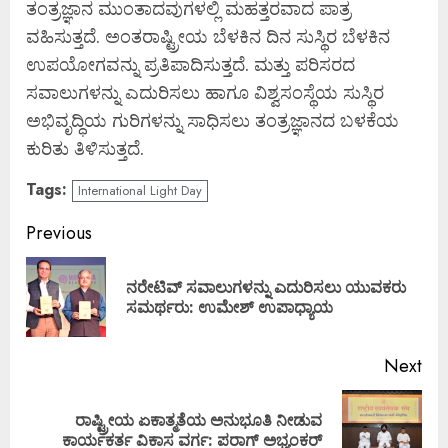
ತಂತ್ರಜ್ಞಾನ ಮುಂತಾದವುಗಳಲ್ಲಿ ಮಹತ್ತರವಾದ ಪಾತ್ರ
ವಹಿಸುತ್ತದೆ. ಅಂತರಾಷ್ಟ್ರೀಯ ಬೆಳಕಿನ ದಿನ ಸುಸ್ಥಿರ ಬೆಳಕಿನ
ಉಪಯೋಗವನ್ನು ಪ್ರತಿಪಾದಿಸುತ್ತದೆ. ಮತ್ತು ಪರಿಸರದ
ಸವಾಲುಗಳನ್ನು ಎದುರಿಸಲು ಹಾಗೂ ವಿಶ್ವಸಂಸ್ಥೆಯ ಸುಸ್ಥಿರ
ಅಭಿವೃದ್ಧಿಯ ಗುರಿಗಳನ್ನು ಸಾಧಿಸಲು ತಂತ್ರಜ್ಞಾನದ ಬಳಕೆಯ
ಕುರಿತು ತಿಳಿಸುತ್ತದೆ.
Tags:
International Light Day
Continue
Previous
Reading
ನರೇಟಿವ್ ಸವಾಲುಗಳನ್ನು ಎದುರಿಸಲು ಯುವಕರು
Pre
ಸಮರ್ಥರು: ಉಮೇಶ್ ಉಪಾಧ್ಯಾಯ
pos
Next
ರಾಷ್ಟ್ರೀಯ ಏಕಾತ್ಮತೆಯ ಅನುಭೂತಿ ನೀಡುವ
Next
ಕಾರ್ಯಕರ್ತ ವಿಕಾಸ ವರ್ಗ: ಪರಾಗ್ ಅಭ್ಯಂಕರ್