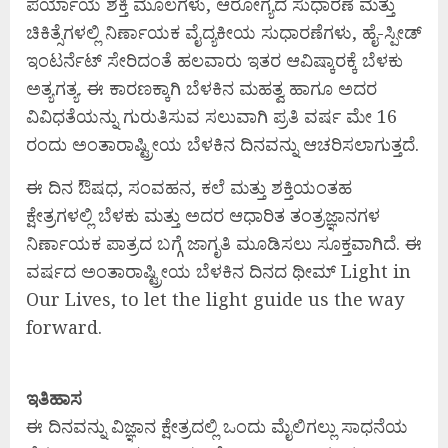
ಪರ್ಯಾಯ ಶಕ್ತಿ ಮೂಲಗಳು, ಆರೋಗ್ಯದ ಸುಧಾರಣೆ ಮತ್ತು
ಚಿಕಿತ್ಸೆಗಳಲ್ಲಿ ನಿರ್ಣಾಯಕ ವೈದ್ಯಕೀಯ ಸುಧಾರಣೆಗಳು, ಹೈ-ಸ್ಪೀಡ್
ಇಂಟರ್ನೆಟ್ ಸೇರಿದಂತೆ ಹಲವಾರು ಇತರ ಆವಿಷ್ಕಾರಕ್ಕೆ ಬೆಳಕು
ಅತ್ಯಗತ್ಯ. ಈ ಕಾರಣಕ್ಕಾಗಿ ಬೆಳಕಿನ ಮಹತ್ವ ಹಾಗೂ ಅದರ
ವಿವಿಧತೆಯನ್ನು ಗುರುತಿಸುವ ಸಲುವಾಗಿ ಪ್ರತಿ ವರ್ಷ ಮೇ 16
ರಂದು ಅಂತಾರಾಷ್ಟ್ರೀಯ ಬೆಳಕಿನ ದಿನವನ್ನು ಆಚರಿಸಲಾಗುತ್ತದೆ.
ಈ ದಿನ ಔಷಧ, ಸಂವಹನ, ಕಲೆ ಮತ್ತು ಶಕ್ತಿಯಂತಹ
ಕ್ಷೇತ್ರಗಳಲ್ಲಿ ಬೆಳಕು ಮತ್ತು ಅದರ ಆಧಾರಿತ ತಂತ್ರಜ್ಞಾನಗಳ
ನಿರ್ಣಾಯಕ ಪಾತ್ರದ ಬಗ್ಗೆ ಜಾಗೃತಿ ಮೂಡಿಸಲು ಸೂಕ್ತವಾಗಿದೆ. ಈ
ವರ್ಷದ ಅಂತಾರಾಷ್ಟ್ರೀಯ ಬೆಳಕಿನ ದಿನದ ಥೀಮ್‌ Light in
Our Lives, to let the light guide us the way
forward.
ಇತಿಹಾಸ
ಈ ದಿನವನ್ನು ವಿಜ್ಞಾನ ಕ್ಷೇತ್ರದಲ್ಲಿ ಒಂದು ಮೈಲಿಗಲ್ಲು ಸಾಧನೆಯ