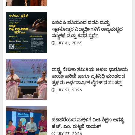
ಎಬಿವಿಪಿ ವತಿಯಿಂದ ಪದವಿ ಮತ್ತು
ಸ್ನಾತಕೋತ್ತರ ವಿದ್ಯಾರ್ಥಿಗಳಿಗೆ ರಾಜ್ಯಮಟ್ಟದ
ಸಣ್ಣಕಥೆ ಮತ್ತು ಕವನ ಸ್ಪರ್ಧೆ
JULY 31, 2026
ರಾಷ್ಟ್ರ ಸೇವಿಕಾ ಸಮಿತಿಯ ಅಖಿಲ ಭಾರತೀಯ
ಕಾರ್ಯಕಾರಿಣಿ ಹಾಗೂ ಪ್ರತಿನಿಧಿ ಮಂಡಲದ
ಪ್ರಥಮ ಅರ್ಧವಾರ್ಷಿಕ ಬೈಠಕ್ ನ ಸಂಪನ್ನ
JULY 27, 2026
ಹದಿಹರೆಯದ ಮಕ್ಕಳಿಗೆ ನೀತಿ ಶಿಕ್ಷಣ ಅಗತ್ಯ:
ಹೆಚ್. ಎಂ. ರುಕ್ಮಿಣಿ ನಾಯಕ್
JULY 27, 2026