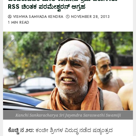
RSS ಚಿಂತಕ ಪರಮೇಶ್ವರನ್ ಆಗ್ರಹ
VISHWA SAMVADA KENDRA
NOVEMBER 28, 2013
1 MIN READ
Kanchi Sankaracharya Sri Jayendra Saraswathi Swamiji
ಕೊಚ್ಚಿ ನ ೨೮:
ಕಂಚೀ ಶ್ರೀಗಳ ವಿರುದ್ಧ ನಡೆದ ಷಡ್ಯಂತ್ರದ