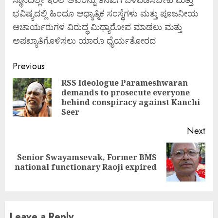
ಭವಿಷ್ಯದಲ್ಲಿ ಹಿಂದೂ ಆಧ್ಯಾತ್ಮಿಕ ಸಂಸ್ಥೆಗಳು ಮತ್ತು ಪೂಜನೀಯ
ಆಚಾರ್ಯರುಗಳ ವಿರುದ್ಧ ಮಿಥ್ಯಾರೋಪ ಮಾಡಲು ಮತ್ತು
ಅಪಖ್ಯಾತಿಗೊಳಿಸಲು ಯಾರೂ ಧೈರ್ಯತೋರದ
Continue
Previous
Reading
RSS Ideologue Parameshwaran
demands to prosecute everyone
Pre
behind conspiracy against Kanchi
pos
Seer
Next
Senior Swayamsevak, Former BMS
Next
national functionary Raoji expired
post:
Leave a Reply