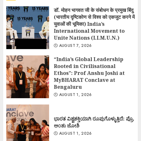
डॉ. मोहन भागवत जी के संबोधन के प्रमुख बिंदु
(भारतीय दृष्टिकोण से विश्व को एकजुट करने में
युवाओं की भूमिका) India’s
International Movement to
Unite Nations (I.I.M.U.N.)
AUGUST 7, 2026
“India’s Global Leadership
Rooted in Civilisational
Ethos”: Prof Anshu Joshi at
MyBHARAT Conclave at
Bengaluru
AUGUST 1, 2026
ಭಾರತ ವಿಶ್ವಶಕ್ತಿಯಾಗಿ ರೂಪುಗೊಳ್ಳುತ್ತಿದೆ: ಪ್ರೊ.
ಅಂಶು ಜೋಶಿ
AUGUST 1, 2026