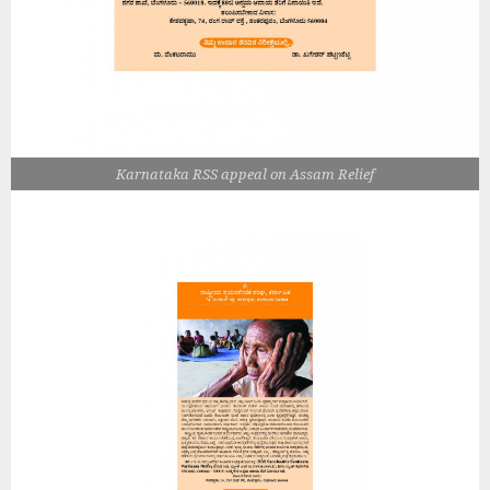
Karnataka RSS appeal on Assam Relief