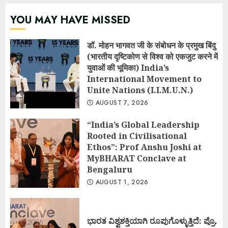
YOU MAY HAVE MISSED
डॉ. मोहन भागवत जी के संबोधन के प्रमुख बिंदु
(भारतीय दृष्टिकोण से विश्व को एकजुट करने में
युवाओं की भूमिका) India’s
International Movement to
Unite Nations (I.I.M.U.N.)
AUGUST 7, 2026
“India’s Global Leadership
Rooted in Civilisational
Ethos”: Prof Anshu Joshi at
MyBHARAT Conclave at
Bengaluru
AUGUST 1, 2026
ಭಾರತ ವಿಶ್ವಶಕ್ತಿಯಾಗಿ ರೂಪುಗೊಳ್ಳುತ್ತಿದೆ: ಪ್ರೊ.