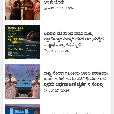
ಅಂಶು ಜೋಶಿ
AUGUST 1, 2026
ಎಬಿವಿಪಿ ವತಿಯಿಂದ ಪದವಿ ಮತ್ತು
ಸ್ನಾತಕೋತ್ತರ ವಿದ್ಯಾರ್ಥಿಗಳಿಗೆ ರಾಜ್ಯಮಟ್ಟದ
ಸಣ್ಣಕಥೆ ಮತ್ತು ಕವನ ಸ್ಪರ್ಧೆ
JULY 31, 2026
ರಾಷ್ಟ್ರ ಸೇವಿಕಾ ಸಮಿತಿಯ ಅಖಿಲ ಭಾರತೀಯ
ಕಾರ್ಯಕಾರಿಣಿ ಹಾಗೂ ಪ್ರತಿನಿಧಿ ಮಂಡಲದ
ಪ್ರಥಮ ಅರ್ಧವಾರ್ಷಿಕ ಬೈಠಕ್ ನ ಸಂಪನ್ನ
JULY 27, 2026