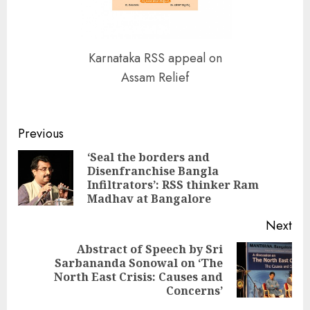
Karnataka RSS appeal on
Assam Relief
Continue
Previous
Reading
‘Seal the borders and
Disenfranchise Bangla
Pre
Infiltrators’: RSS thinker Ram
pos
Madhav at Bangalore
Next
Abstract of Speech by Sri
Sarbananda Sonowal on ‘The
Next
North East Crisis: Causes and
post:
Concerns’