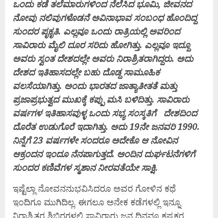
ಒಂದು ಕಡೆ ತಲೆಮಾರುಗಳಿಂದ ನೆಲೆಸಿದ ಭೂಮಿ, ಜೀವನದ
ನೋವು ನಲಿವುಗಳೊಡನೆ ಅವಿನಾಭಾವ ಸಂಬಂಧ ಹೊಂದಿದ್ದ
ಸುಂದರ ಪೃಕೃತಿ. ಎಲ್ಲವೂ ಒಂದು ರಾತ್ರಿಯಲ್ಲಿ ಅವರಿಂದ
ಸಾವಿರಾರು ಮೈಲಿ ದೂರ ಸರಿದು ಹೋಗಿತ್ತು. ಎಲ್ಲವೂ ಇದ್ದೂ
ಅವರು ಸ್ವಂತ ದೇಶದಲ್ಲೇ ಅವರು ನಿರಾಶ್ರಿತರಾಗಿದ್ದರು. ಅದು
ದೇಶದ ಇತಿಹಾಸದಲ್ಲೇ ಬಹು ದೊಡ್ದ ಸಾಮೂಹಿಕ
ವಲಸೆಯಾಗಿತ್ತು. ಅಂದು ಭಾರತದ ಜಾತ್ಯಾತೀತತೆ ಮತ್ತು
ಪ್ರಜಾಪ್ರಭುತ್ವದ ಮುಖಕ್ಕೆ ಕಪ್ಪು ಮಸಿ ಬಳಿದಿತ್ತು. ಸಾವಿರಾರು
ವರ್ಷಗಳ ಇತಿಹಾಸವುಳ್ಳ ಒಂದು ಸಭ್ಯ ಸಂಸ್ಕತಿಗೆ ದೇಶದಿಂದ
ದೊರೆತ ಉಡುಗೊರೆ ಇದಾಗಿತ್ತು. ಅದು 19ನೇ ಜನವರಿ 1990.
ನಿನ್ನೆಗೆ 23 ವರ್ಷಗಳೇ ಸಂದರೂ ಅದೇಕೊ ಆ ನೋವಿನ
ಆಕ್ರಂದನ ಇಂದೂ ನೆನಪಾಗುತ್ತದೆ. ಅಂದಿನ ದುರ್ಘಟನೆಗಳಿಗೆ
ಸುಂದರ ಕಣಿವೆಗಳ ಸ್ಮಶಾನ ನೀರವತೆಯೇ ಸಾಕ್ಷಿ.
ಇಷ್ಟೆಲ್ಲಾ ನೋವನನುಭವಿಸಿದರೂ ಅವರ ಗೋಳಿನ ಕಥೆ
ಇಂದಿಗೂ ಮುಗಿದಿಲ್ಲ. ಈಗಲೂ ಅನೇಕ ಕಡೆಗಳಲ್ಲಿ ಇನ್ನೂ
ನಿರಾಶ್ರಿತರ ಶಿಬಿರಗಳಲ್ಲಿ ಸಾವಿರಾರು ಜನ ದಿನವೂ ಕಷ್ಟಕರ