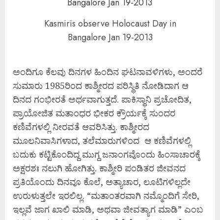
Kasmiris observe Holocaust Day in
Bangalore Jan 19-2013
ಅಂದಿಗೂ ಕೆಲವು ದಿನಗಳ ಹಿಂದಿನ ಘಟನಾವಳಿಗಳು, ಅಂದರೆ
ಸುಮಾರು 1985ರಿಂದ ಕಾಶ್ಮೀರದ ಪರಿಸ್ಥಿತಿ ನೋಡಿದಾಗ ಆ
ದಿನದ ಗಂಭೀರತೆ ಅರ್ಥವಾಗುತ್ತದೆ. ಪಾಕಿಸ್ಥಾನಿ ಪ್ರಚೋದಿತ,
ಪ್ರಾಯೋಜಿತ ಮತಾಂಧರ ಭೀಕರ ಕ್ರೌರ್ಯಕ್ಕೆ ಸುಂದರ
ಕಣಿವೆಗಳಲ್ಲಿ ನೀರವತೆ ಆವರಿಸಿತ್ತು. ಕಾಶ್ಮೀರದ
ಮೂಲನಿವಾಸಿಗಳಾದ, ತಲೆಮಾರುಗಳಿಂದ ಆ ಕಣಿವೆಗಳಲ್ಲಿ
ಬದುಕು ಕಟ್ಟಿಕೊಂದಿದ್ದ ಮುಗ್ದ ಜನಾಂಗವೊಂದು ಹಿಂಸಾಚಾರಕ್ಕೆ
ಅಕ್ಷರಶಃ ನಲುಗಿ ಹೋಗಿತ್ತು. ಕಾಶ್ಮೀರಿ ಪಂಡಿತರ ಜೀವನದ
ಪ್ರತಿಯೊಂದು ದಿನವೂ ಕೊಲೆ, ಅತ್ಯಾಚಾರ, ಲೂಟಿಗಳಿಲ್ಲದೇ
ಉರುಳುತ್ತಲೇ ಇರಲಿಲ್ಲ. “ಮತಾಂತರವಾಗಿ ನಮ್ಮೊಂದಿಗೆ ಸೇರಿ,
ಇಲ್ಲವೆ ಜಾಗ ಖಾಲಿ ಮಾಡಿ, ಅಥವಾ ಜೀವತ್ಯಾಗ ಮಾಡಿ” ಎಂಬ