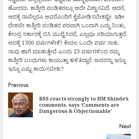
ಹೋದರು. ಕಾಶ್ಮೀರಿ ಪಂಡಿತರಲ್ಲೂ ಅದೇ ವಿಶ್ವಾಸವಿದೆ. ಆದರೆ,
ಅದಕ್ಕೆ ನಾವೆಲ್ಲರೂ ಅವರೊಂದಿಗೆ ಕೈಜೋಡಿಸಬೇಕಷ್ಟೇ. ಇಡೀ
ದೇಶವೇ ಕಾಶ್ಮೀರಿ ಪಂಡಿತರ ಪರವಾಗಿ ಒಂದಾಗಿ ಎದ್ದು ನಿಂತು,
ಕೇಂದ್ರ ಸರ್ಕಾರಕ್ಕೆ ಬಿಸಿ ಮುಟ್ಟಿಸಿದರೆ, ಎಲ್ಲವೂ ಸರಿಯಾಗುತ್ತದೆ.
ಅದಕ್ಕೆ 1300 ವರ್ಷಗಳೇಕೆ? ಕೇವಲ ಒಂದೇ ವರ್ಷ ಸಾಕು.
ನಾವು ಹಾಗೆ ಮಾಡುತ್ತೇವೆ ಎಂದು 23 ವರ್ಷಗಳಿಂದ ನಮ್ಮ
ಕಾಶ್ಮೀರಿ ಬಂಧುಗಳು ಕಾಯುತ್ತಾ ಕುಳಿತಿದ್ದಾರೆ. ಅವರನ್ನು ಇನ್ನೂ
ಇನ್ನೂ ಎಷ್ಟು ಕಾಯಿಸಬೇಕು?
Continue
Previous
Reading
RSS reacts strongly to HM Shinde’s
Pre
comments, says ‘Comments are
pos
Dangerous & Objectionable’
Next