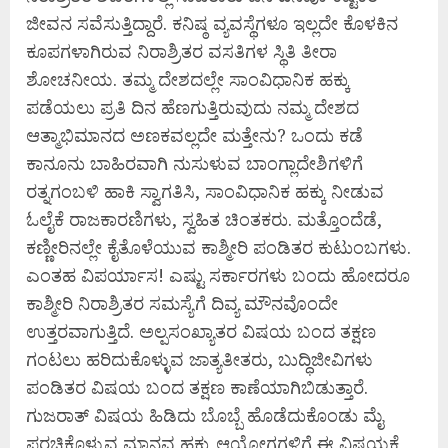
ಜೀವನ ಸವೆಸುತ್ತಿದ್ದಾರೆ. ಕನಿಷ್ಠ ವ್ಯವಸ್ಥೆಗಳೂ ಇಲ್ಲದೇ ಕೊಳಕಿನ
ಕೂಪಗಳಾಗಿರುವ ನಿರಾಶ್ರಿತರ ವಸತಿಗಳ ಸ್ಥಿತಿ ತೀರಾ
ಶೋಚನೀಯ. ತಮ್ಮ ದೇಶದಲ್ಲೇ ಸಾಂವಿಧಾನಿಕ ಹಕ್ಕು
ಪಡೆಯಲು ಪ್ರತಿ ದಿನ ಹೆಣಗುತ್ತಿರುವುದು ನಮ್ಮ ದೇಶದ
ಆತ್ಮಾಭಿಮಾನದ ಅಣಕವಲ್ಲದೇ ಮತ್ತೇನು? ಒಂದು ಕಡೆ
ಕಾನೂನು ಬಾಹಿರವಾಗಿ ನುಸುಳುವ ಬಾಂಗ್ಲಾದೇಶಿಗಳಿಗೆ
ರತ್ನಗಂಬಳಿ ಹಾಕಿ ಸ್ವಾಗತಿಸಿ, ಸಾಂವಿಧಾನಿಕ ಹಕ್ಕು ನೀಡುವ
ಓಲೈಕೆ ರಾಜಕಾರಣಿಗಳು, ಸ್ವಹಿತ ಚಿಂತಕರು. ಮತ್ತೊಂದೆಡೆ,
ಕಣ್ಣೀರಿನಲ್ಲೇ ಕೈತೊಳೆಯುವ ಕಾಶ್ಮೀರಿ ಪಂಡಿತರ ಕುಟುಂಬಗಳು.
ಎಂತಹ ವಿಪರ್ಯಾಸ! ಎಷ್ಟು ಸರ್ಕಾರಗಳು ಬಂದು ಹೋದರೂ
ಕಾಶ್ಮೀರಿ ನಿರಾಶ್ರಿತರ ಸಮಸ್ಯೆಗೆ ದಿವ್ಯ ಮೌನವೊಂದೇ
ಉತ್ತರವಾಗುತ್ತಿದೆ. ಅಲ್ಪಸಂಖ್ಯಾತರ ವಿಷಯ ಬಂದ ತಕ್ಷಣ
ಗಂಟಲು ಹರಿದುಕೊಳ್ಳುವ ಜಾತ್ಯತೀತರು, ಬುದ್ಧಿಜೀವಿಗಳು
ಪಂಡಿತರ ವಿಷಯ ಬಂದ ತಕ್ಷಣ ಕಾಣೆಯಾಗಿಬಿಡುತ್ತಾರೆ.
ಗುಜರಾತ್ ವಿಷಯ ಹಿಡಿದು ಬೊಬ್ಬೆ ಹೊಡೆದುಕೊಂಡು ಮೈ
ಪರಚಿಕೊಳ್ಳುವ ಮಾನವ ಹಕ್ಕು ಆಯೋಗಗಳಿಗೆ ಈ ವಿಷಯಕ್ಕೆ