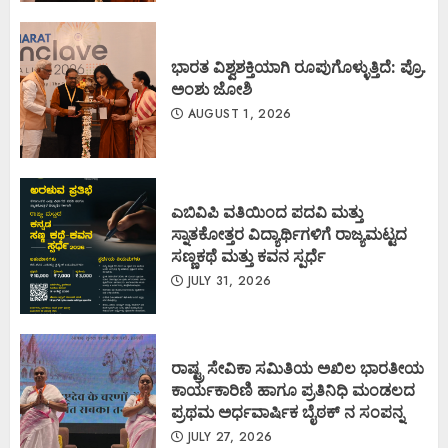
ಭಾರತ ವಿಶ್ವಶಕ್ತಿಯಾಗಿ ರೂಪುಗೊಳ್ಳುತ್ತಿದೆ: ಪ್ರೊ.
ಅಂಶು ಜೋಶಿ
AUGUST 1, 2026
ಎಬಿವಿಪಿ ವತಿಯಿಂದ ಪದವಿ ಮತ್ತು
ಸ್ನಾತಕೋತ್ತರ ವಿದ್ಯಾರ್ಥಿಗಳಿಗೆ ರಾಜ್ಯಮಟ್ಟದ
ಸಣ್ಣಕಥೆ ಮತ್ತು ಕವನ ಸ್ಪರ್ಧೆ
JULY 31, 2026
ರಾಷ್ಟ್ರ ಸೇವಿಕಾ ಸಮಿತಿಯ ಅಖಿಲ ಭಾರತೀಯ
ಕಾರ್ಯಕಾರಿಣಿ ಹಾಗೂ ಪ್ರತಿನಿಧಿ ಮಂಡಲದ
ಪ್ರಥಮ ಅರ್ಧವಾರ್ಷಿಕ ಬೈಠಕ್ ನ ಸಂಪನ್ನ
JULY 27, 2026