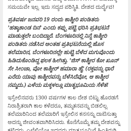
ಸಮಯವೇ ಇಲ್ಲ. ಇದು ಸದ್ಯದ ಪರಿಸ್ಥಿತಿ. ದೇಶದ ದುರ್ದೈವ!
ಪ್ರತಿವರ್ಷ ಜನವರಿ 19 ರಂದು ಕಾಶ್ಮೀರಿ ಪಂಡಿತರು
’ಹತ್ಯಾಕಾಂಡ ದಿನ’ ಎಂದು ಕಪ್ಪು ಪಟ್ಟಿ ಧರಿಸಿ ಪ್ರತಿಭಟನೆ
ಮಾಡುತ್ತಲೇ ಬಂದಿದ್ದಾರೆ. ಬೆಂಗಳೂರಿನಲ್ಲಿ ನಿನ್ನೆ ಕಾಶ್ಮೀರಿ
ಪಂಡಿತರು ನಡೆಸಿದ ಅಂತಹ ಪ್ರತಿಭಟನೆಯಲ್ಲಿ ಹೊಸ
ತಲೆಮಾರಿನ, ಬೆಂಗಳೂರಿನಲ್ಲೇ ಹುಟ್ಟಿ ಬೆಳೆದ ಮಗುವೊಂದು
ಹಿಡಿದುಕೊಂಡಿದ್ದ ಫಲಕ ಹೀಗಿತ್ತು. ’ಜಿಸ್‌ ಕಾಶ್ಮೀರ ಕೋ ಖೂನ್
ಸೇ ಸೀಂಚಾ, ವೋ ಕಾಶ್ಮೀರ್ ಹಮಾರಾ ಹೈ’ (ರಕ್ತವನ್ನು ಧಾರೆ
ಎರೆದು ಯಾವು ಕಾಶ್ಮೀರವನ್ನು ಬೆಳೆಸಿದೆವೋ, ಆ ಕಾಶ್ಮೀರ
ನಮ್ಮದು.) ಎಳೆಯ ಮಕ್ಕಳಲ್ಲೂ ಮಾತೃಭೂಮಿಯ ಸೆಳೆತ!
ಇಸ್ರೇಲಿನವರು 1300 ವರ್ಷಗಳ ಕಾಲ ದೇಶ ಬಿಟ್ಟು ಹೊರಡಗೆ
ನಿರಾಶ್ರಿತರಾಗಿ ಕಾಲ ಕಳೆದರೂ, ತಮ್ಮತನವನ್ನು ಬಿಡಲಿಲ್ಲ.
ತಲೆಮಾರಿನಿಂದ ತಲೆಮಾರಿಗೆ ಇಸ್ರೇಲಿನ ಕನಸನ್ನು ದಾಟಿಸುತ್ತಾ
ಅದನ್ನು ಜೀವಂತವಾಗಿರಿಸಿದರು. ಕೊನೆಗೊಮ್ಮೆ ತಮ್ಮ ದೇಶವನ್ನು
ಕಟ್ಟಿದರು. ಎಲ್ಲೆಲ್ಲಿಯೋ ಇದ್ದವರು ಮಾತೃಭೂಮಿಗೆ ಹಿಂತಿರುಗಿ