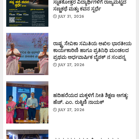
ಸ್ನಾತಕೋತ್ತರ ವಿದ್ಯಾರ್ಥಿಗಳಿಗೆ ರಾಜ್ಯಮಟ್ಟದ
ಸಣ್ಣಕಥೆ ಮತ್ತು ಕವನ ಸ್ಪರ್ಧೆ
JULY 31, 2026
ರಾಷ್ಟ್ರ ಸೇವಿಕಾ ಸಮಿತಿಯ ಅಖಿಲ ಭಾರತೀಯ
ಕಾರ್ಯಕಾರಿಣಿ ಹಾಗೂ ಪ್ರತಿನಿಧಿ ಮಂಡಲದ
ಪ್ರಥಮ ಅರ್ಧವಾರ್ಷಿಕ ಬೈಠಕ್ ನ ಸಂಪನ್ನ
JULY 27, 2026
ಹದಿಹರೆಯದ ಮಕ್ಕಳಿಗೆ ನೀತಿ ಶಿಕ್ಷಣ ಅಗತ್ಯ:
ಹೆಚ್. ಎಂ. ರುಕ್ಮಿಣಿ ನಾಯಕ್
JULY 27, 2026