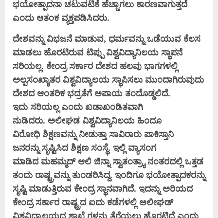
ಭಯೋತ್ಪಾದನಾ
ಚಟುವಟಿಕೆ ಹೆಚ್ಚಾಗಲು ಕಾರಣವಾಗುತ್ತದೆ
ಎಂದು
ಆತಂಕ ವ್ಯಕ್ತಪಡಿಸಿದರು.
ದೇಶವನ್ನು ವಿಭಜನೆ ಮಾಡುವ, ಧರ್ಮವನ್ನು
ಒಡೆಯುವ ಕೆಲಸ
ಮಾಡಲು ಹೊರಟಿರುವ ಟಿಪ್ಪು
ವಿಶ್ವವಿದ್ಯಾನಿಲಯ ಸ್ಥಾಪನೆ
ಸರಿಯಲ್ಲ. ಕೇಂದ್ರ
ಸರ್ಕಾರ ದೇಶದ ಹಲವು ಭಾಗಗಳಲ್ಲಿ
ಅಲ್ಪಸಂಖ್ಯಾತರ
ವಿಶ್ವವಿದ್ಯಾಲಯ ಸ್ಥಾಪಿಸಲು ಮುಂದಾಗಿರುವುದು
ದೇಶದ
ಆಂತರಿಕ ಭದ್ರತೆಗೆ ಅಪಾಯ ತಂದೊಡ್ಡಲಿದೆ.
ಇದು
ಸರಿಯಲ್ಲ ಎಂದು ಖಡಾಖಂಡಿತವಾಗಿ
ನುಡಿದರು.
ಅಲೀಘಡ ವಿಶ್ವವಿದ್ಯಾನಿಲಯ ಹಿಂದೂ
ವಿರೋಧಿ
ಶಿಕ್ಷಣವನ್ನು ನೀಡುತ್ತಾ ಸಾವಿರಾರು ಪಾಕಿಸ್ತಾನಿ
ಜನರನ್ನು
ಸೃಷ್ಟಿಸಿದ ಶಿಕ್ಷಣ ಸಂಸ್ಥೆ. ಇಲ್ಲಿ ವ್ಯಾಸಂಗ
ಮಾಡಿದ
ಮಹಮ್ಮದ್ ಆಲಿ ಜಿನ್ನಾ ಸ್ವಾತಂತ್ರ್ಯಾ ನಂತರದಲ್ಲಿ
ಒತ್ತಡ
ತಂದು ರಾಷ್ಟ್ರವನ್ನು ತುಂಡರಿಸಿದ್ದ. ಇಂದಿಗೂ
ಭಯೋತ್ಪಾದಕರನ್ನು
ಸೃಷ್ಟಿ ಮಾಡುತ್ತಿರುವ ಕೇಂದ್ರ
ಸ್ಥಾನವಾಗಿದೆ. ಇದನ್ನು ಅರಿಯದ
ಕೇಂದ್ರ ಸರ್ಕಾರ ರಾಷ್ಟ್ರದ
ಐದು ಕಡೆಗಳಲ್ಲಿ ಅಲೀಘಡ್
ವಿಶ್ವವಿದ್ಯಾಲಯದ ಶಾಖೆ
ಗಳನ್ನು ತೆರೆಯಲು ಹೊರಟಿದೆ ಎಂದು