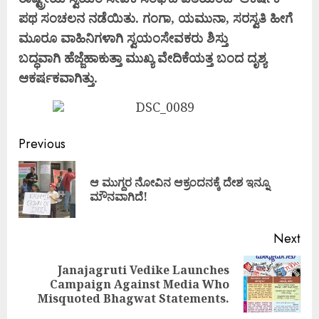
ಪಥ ಸಂಚಲನ ನಡೆಯಿತು. ಗಂಗಾ, ಯಮುನಾ,
ಸರಸ್ವತಿ ಹೀಗೆ
ಮೂರೂ ವಾಹಿನಿಗಳಾಗಿ ಸ್ವಯಂಸೇವಕರು ಶಿಸ್ತು
ಬದ್ಧವಾಗಿ
ಹೆಜ್ಜೆಹಾಕುತ್ತಾ ಮುಖ್ಯ ವೇದಿಕೆಯತ್ತ ಬಂದ ದೃಶ್ಯ
ಆಕರ್ಷಕವಾಗಿತ್ತು.
Continue
Previous
Reading
ಆ ಮುಗ್ದರ ನೋವಿನ ಆಕ್ರಂದನಕ್ಕೆ ದೇಶ ಇನ್ನೂ
Pre
ಮೌನವಾಗಿದೆ!
pos
Next
Janajagruti Vedike Launches
Next
Campaign Against Media Who
post:
Misquoted Bhagwat Statements.