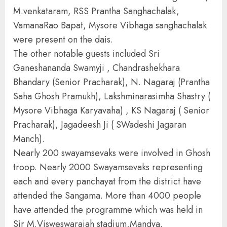
M.venkataram, RSS Prantha Sanghachalak,
VamanaRao Bapat, Mysore Vibhaga sanghachalak
were present on the dais.
The other notable guests included Sri
Ganeshananda Swamyji , Chandrashekhara
Bhandary (Senior Pracharak), N. Nagaraj (Prantha
Saha Ghosh Pramukh), Lakshminarasimha Shastry (
Mysore Vibhaga Karyavaha) , KS Nagaraj ( Senior
Pracharak), Jagadeesh Ji ( SWadeshi Jagaran
Manch).
Nearly 200 swayamsevaks were involved in Ghosh
troop. Nearly 2000 Swayamsevaks representing
each and every panchayat from the district have
attended the Sangama. More than 4000 people
have attended the programme which was held in
Sir M.Visweswaraiah stadium,Mandya.