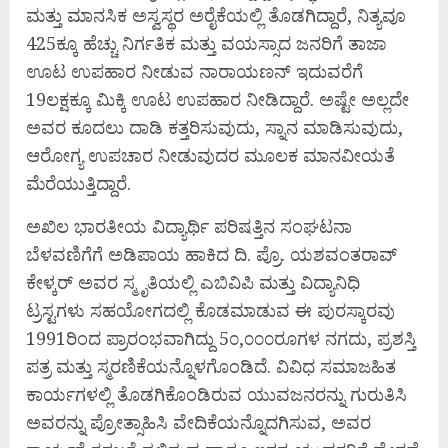
ಮತ್ತು ಮಾನಸಿಕ ಅಸ್ವಸ್ಥರ ಅರೈಕೆಯಲ್ಲಿ ತೊಡಗಿದ್ದಾರೆ, ನಿತ್ಯವೂ
425ಕ್ಕೂ ಹೆಚ್ಚು ನಿರ್ಗತಿಕ ಮತ್ತು ವಯಸ್ಸಾದ ಜನರಿಗೆ ತಾಜಾ
ಊಟ ಉಪಹಾರ ನೀಡುವ ನಾರಾಯಣನ್ ಇದುವರೆಗೆ
19ಲಕ್ಷಕ್ಕೂ ಮಿಕ್ಕಿ ಊಟ ಉಪಹಾರ ನೀಡಿದ್ದಾರೆ. ಅಷ್ಟೇ ಅಲ್ಲದೇ
ಅವರ ಕೂದಲು ದಾಡಿ ಕತ್ತರಿಸುವುದು, ಸ್ನಾನ ಮಾಡಿಸುವುದು,
ಆರೋಗ್ಯ ಉಪಚಾರ ನೀಡುವುದರ ಮೂಲಕ ಮಾನವೀಯತೆ
ಮೆರೆಯುತ್ತಿದ್ದಾರೆ.
ಅಖಿಲ ಭಾರತೀಯ ವಿದ್ಯಾರ್ಥಿ ಪರಿಷತ್ತಿನ ಸಂಘಟನಾ
ಬೆಳವಣಿಗೆಗೆ ಅಡಿಪಾಯ ಹಾಕಿದ ದಿ. ಪ್ರೊ. ಯಶವಂತರಾವ್
ಕೇಳ್ಕರ್ ಅವರ ಸ್ಮೃತಿಯಲ್ಲಿ ಎಬಿವಿಪಿ ಮತ್ತು ವಿದ್ಯಾನಿಧಿ
ಟ್ರಸ್ಟಗಳು ಸಹಯೋಗದಲ್ಲಿ ಕೊಡಮಾಡುವ ಈ ಪುರಸ್ಕಾರವು
1991ರಿಂದ ಪ್ರಾರಂಭವಾಗಿದ್ದು 5೦,೦೦೦ರೂಗಳ ನಗದು, ಪ್ರಶಸ್ತಿ
ಪತ್ರ ಮತ್ತು ಸ್ಮರಣಿಕೆಯನ್ನೊಳಗೊಂಡಿದೆ. ವಿವಿಧ ಸಮಾಜಹಿತ
ಕಾರ್ಯಗಳಲ್ಲಿ ತೊಡಗಿಕೊಂಡಿರುವ ಯುವಜನರನ್ನು ಗುರುತಿಸಿ
ಅವರನ್ನು ಪ್ರೋತ್ಸಾಹಿಸಿ ವೇದಿಕೆಯನ್ನೊದಗಿಸುವ, ಅವರ