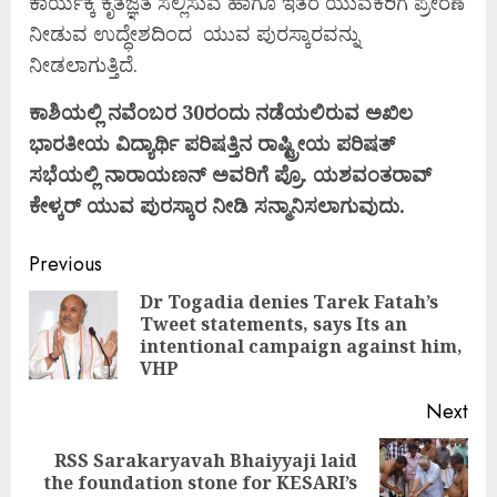
ಕಾರ್ಯಕ್ಕೆ ಕೃತಜ್ಞತೆ ಸಲ್ಲಿಸುವ ಹಾಗೂ ಇತರ ಯುವಕರಿಗೆ ಪ್ರೇರಣೆ
ನೀಡುವ ಉದ್ಧೇಶದಿಂದ ಯುವ ಪುರಸ್ಕಾರವನ್ನು
ನೀಡಲಾಗುತ್ತಿದೆ.
ಕಾಶಿಯಲ್ಲಿ ನವೆಂಬರ 30ರಂದು ನಡೆಯಲಿರುವ ಅಖಿಲ
ಭಾರತೀಯ ವಿದ್ಯಾರ್ಥಿ ಪರಿಷತ್ತಿನ ರಾಷ್ಟ್ರೀಯ ಪರಿಷತ್
ಸಭೆಯಲ್ಲಿ ನಾರಾಯಣನ್ ಅವರಿಗೆ ಪ್ರೊ. ಯಶವಂತರಾವ್
ಕೇಳ್ಕರ್ ಯುವ ಪುರಸ್ಕಾರ ನೀಡಿ ಸನ್ಮಾನಿಸಲಾಗುವುದು.
Continue
Previous
Reading
Dr Togadia denies Tarek Fatah’s
Tweet statements, says Its an
Pre
intentional campaign against him,
pos
VHP
Next
RSS Sarakaryavah Bhaiyyaji laid
Next
the foundation stone for KESARI’s