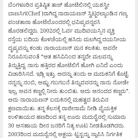
ಬೆಂಗಳೂರಿನ ಪ್ರತಿಷ್ಠಿತ ತಾಜ್ ಹೋಟೆಲಿನಲ್ಲಿ ಯಶಸ್ವೀ
ಬಾಣಸಿಗ(Chef )ರಾಗಿದ್ದ ನಾರಾಯಣನ್ ಸ್ವಿಟ್ಜರಲ್ಯಾಂಡಿನ ಗಣ್ಯ
ಪಂಚತಾರಾ ಹೋಟೆಲೊಂದರಲ್ಲಿ ಭವಿಷ್ಯವನ್ನರಸಿ
ಹೊರಡಲಿದ್ದರು. 2002ರಲ್ಲಿ ಓರ್ವ ಮುದಿವಯಸ್ಸಿನ ವ್ಯಕ್ತಿ
ರಸ್ತೆಯ ಬದಿಯ ಕೊಳಚೆಯಲ್ಲಿ ಹಸಿದು ಮಲಗಿದ್ದ ದಯನೀಯ
ದೃಷ್ಯವನ್ನು ಕಂಡು ನಾರಾಯಣನ್ ಮನ ಕಲಕಿತು. ಅವರೇ
ನಿರೂಪಿಸುವಂತೆ “ಆತ ಹಸಿವಿನಿಂದ ತನ್ನದೇ ಮಲವನ್ನು
ತಿನ್ನುತ್ತಿದ್ದ. ನಾನು ಹತ್ತಿರದ ಹೋಟೆಲಿಗೆ ಹೋಗಿ ಏನಿದೆ ಎಂದು
ವಿಚಾರಿಸಿಸದೆ. ಇಡ್ಲಿ ಇತ್ತು. ಅದನ್ನು ತಂದು ಆ ಮದುಕನಿಗೆ ಕೊಟ್ಟೆ.
ನನ್ನನ್ನು ನಂಬಿ, ಅಷ್ಟು ಗಬಗಬನೆ ತಿನ್ನುವವರನ್ನು ನಾನು ನೋಡೇ
ಇಲ್ಲ, ಅವನ ಕಣ್ಣಲ್ಲಿ ನೀರು ತುಂಬಿತು. ಅದು ಆನಂದದ ಕಣ್ಣರು”.
ಅದು ನಾರಾಯಣನ್ ಬದುಕಿನಲ್ಲಿ ಮಹತ್ವದ ತಿರುವಿನ
ಕ್ಷಣವಾಯಿತು. ತನ್ನ ಕೆಲಸಕ್ಕೆ ರಾಜೀನಾಮೆ ನೀಡಿ ವೈಯಕ್ತಿಕ
ಉಳಿತಾಯದ ಹಣದಿಂದ ತನ್ನ ಊರು ಮದುರೈನಲ್ಲಿ ಸುಮಾರು
30 ಅಸಹಾಯ ದೀನ ಜನರಿಗೆ ನಿತ್ಯ ಊಟ ನೀಡತೊಡಗಿದರು.
2003ರಿಂದ ಮದುರೈನಲ್ಲಿ ಅಕ್ಷಯ ಟ್ಟಸ್ಟನ್ನು ಸ್ಥಾಪಿಸಿ ನಿರ್ಗತಿಕ