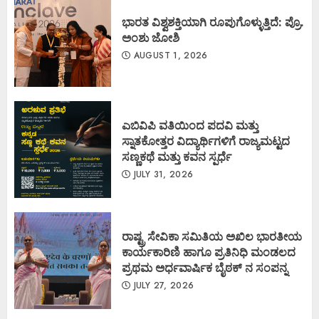
ಭಾರತ ವಿಶ್ವಶಕ್ತಿಯಾಗಿ ರೂಪುಗೊಳ್ಳುತ್ತಿದೆ: ಪ್ರೊ.
ಅಂಶು ಜೋಶಿ
AUGUST 1, 2026
ಎಬಿವಿಪಿ ವತಿಯಿಂದ ಪದವಿ ಮತ್ತು
ಸ್ನಾತಕೋತ್ತರ ವಿದ್ಯಾರ್ಥಿಗಳಿಗೆ ರಾಜ್ಯಮಟ್ಟದ
ಸಣ್ಣಕಥೆ ಮತ್ತು ಕವನ ಸ್ಪರ್ಧೆ
JULY 31, 2026
ರಾಷ್ಟ್ರ ಸೇವಿಕಾ ಸಮಿತಿಯ ಅಖಿಲ ಭಾರತೀಯ
ಕಾರ್ಯಕಾರಿಣಿ ಹಾಗೂ ಪ್ರತಿನಿಧಿ ಮಂಡಲದ
ಪ್ರಥಮ ಅರ್ಧವಾರ್ಷಿಕ ಬೈಠಕ್ ನ ಸಂಪನ್ನ
JULY 27, 2026