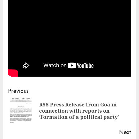
Continue
Previous
Reading
RSS Press Release from Goa in
Pre
connection with reports on
pos
‘Formation of a political party’
Next