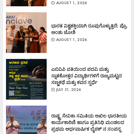
AUGUST 1, 2026
ಭಾರತ ವಿಶ್ವಶಕ್ತಿಯಾಗಿ ರೂಪುಗೊಳ್ಳುತ್ತಿದೆ: ಪ್ರೊ.
ಅಂಶು ಜೋಶಿ
AUGUST 1, 2026
ಎಬಿವಿಪಿ ವತಿಯಿಂದ ಪದವಿ ಮತ್ತು
ಸ್ನಾತಕೋತ್ತರ ವಿದ್ಯಾರ್ಥಿಗಳಿಗೆ ರಾಜ್ಯಮಟ್ಟದ
ಸಣ್ಣಕಥೆ ಮತ್ತು ಕವನ ಸ್ಪರ್ಧೆ
JULY 31, 2026
ರಾಷ್ಟ್ರ ಸೇವಿಕಾ ಸಮಿತಿಯ ಅಖಿಲ ಭಾರತೀಯ
ಕಾರ್ಯಕಾರಿಣಿ ಹಾಗೂ ಪ್ರತಿನಿಧಿ ಮಂಡಲದ
ಪ್ರಥಮ ಅರ್ಧವಾರ್ಷಿಕ ಬೈಠಕ್ ನ ಸಂಪನ್ನ