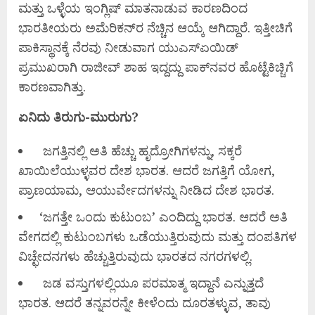
ಮತ್ತು ಒಳ್ಳೆಯ ಇಂಗ್ಲಿಷ್ ಮಾತನಾಡುವ ಕಾರಣದಿಂದ
ಭಾರತೀಯರು ಅಮೆರಿಕನ್‌ರ ನೆಚ್ಚಿನ ಆಯ್ಕೆ ಆಗಿದ್ದಾರೆ. ಇತ್ತೀಚಿಗೆ
ಪಾಕಿಸ್ಥಾನಕ್ಕೆ ನೆರವು ನೀಡುವಾಗ ಯುಎಸ್‌ಏಯಿಡ್
ಪ್ರಮುಖರಾಗಿ ರಾಜೀವ್ ಶಾಹ ಇದ್ದದ್ದು ಪಾಕ್‌ನವರ ಹೊಟ್ಟೆಕಿಚ್ಚಿಗೆ
ಕಾರಣವಾಗಿತ್ತು.
ಏನಿದು ತಿರುಗು-ಮುರುಗು?
ಜಗತ್ತಿನಲ್ಲಿ ಅತಿ ಹೆಚ್ಚು ಹೃದ್ರೋಗಿಗಳನ್ನು, ಸಕ್ಕರೆ
ಖಾಯಿಲೆಯುಳ್ಳವರ ದೇಶ ಭಾರತ. ಆದರೆ ಜಗತ್ತಿಗೆ ಯೋಗ,
ಪ್ರಾಣಯಾಮ, ಆಯುರ್ವೇದಗಳನ್ನು ನೀಡಿದ ದೇಶ ಭಾರತ.
‘ಜಗತ್ತೇ ಒಂದು ಕುಟುಂಬ’ ಎಂದಿದ್ದು ಭಾರತ. ಆದರೆ ಅತಿ
ವೇಗದಲ್ಲಿ ಕುಟುಂಬಗಳು ಒಡೆಯುತ್ತಿರುವುದು ಮತ್ತು ದಂಪತಿಗಳ
ವಿಚ್ಛೇದನಗಳು ಹೆಚ್ಚುತ್ತಿರುವುದು ಭಾರತದ ನಗರಗಳಲ್ಲಿ.
ಜಡ ವಸ್ತುಗಳಲ್ಲಿಯೂ ಪರಮಾತ್ಮ ಇದ್ದಾನೆ ಎನ್ನುತ್ತದೆ
ಭಾರತ. ಆದರೆ ತನ್ನವರನ್ನೇ ಕೀಳೆಂದು ದೂರತಳ್ಳುವ, ತಾವು