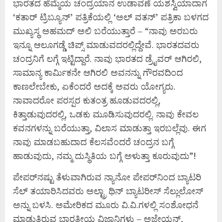
ಭಾರತದ ಹೆಮ್ಮೆಯ ಚಂದ್ರಯಾನ ಉಡಾವಣೆ ಯಶಸ್ವಿಯಾದಾಗ
‘ಕತಾರ್ ಟ್ರಿಬ್ಯೂನ್’ ಪತ್ರಿಕೆಯಲ್ಲಿ ‘ಅಲ್ ವತನ್’ ಪತ್ರಿಕಾ ಬಳಗದ
ಮುಖ್ಯಸ್ಥ ಅಹಮದ್ ಅಲಿ ಬರೆಯುತ್ತಾರೆ – “ನಾವು ಅರಬರು
ಇನ್ನೂ ಆಲೂಗಡ್ಡೆ ಚಿಪ್ಸ್ ಮಾಡುವದರಲ್ಲಿದ್ದೇವೆ. ಭಾರತದವರು
ಚಂದ್ರನಿಗೆ ಲಗ್ಗೆ ಇಟ್ಟಿದ್ದಾರೆ. ನಾವು ಭಾರತದ ಡ್ರೈವರ್ ಆಗಿರಲಿ,
ಸಾಮಾನ್ಯ ಕಾರ್ಮಿಕನೇ ಆಗಿರಲಿ ಅವನನ್ನು ಗೌರವದಿಂದ
ಕಾಣಲೇಬೇಕು, ಏಕೆಂದರೆ ಅದಕ್ಕೆ ಅವರು ಯೋಗ್ಯರು.
ನಾವಾದರೋ ಪರಸ್ಪರ ಕುತಂತ್ರ ಹೂಡುವದರಲ್ಲಿ,
ಕಿತ್ತಾಡುವುದರಲ್ಲಿ, ಒಡಕು ಮೂಡಿಸುವುದರಲ್ಲಿ. ನಾವು ಕೇವಲ
ಕವನಗಳನ್ನು ಬರೆಯುತ್ತಾ, ವಿಲಾಸ ಮಾಡುತ್ತಾ ಇರಬಲ್ಲೆವು. ಈಗ
ನಾವು ಮಾಡಬಹುದಾದ ಕೆಲಸವೆಂದರೆ ಚಂದ್ರನ ಬಗ್ಗೆ
ಹಾಡುವುದು, ನಮ್ಮ ದುಸ್ಥಿತಿಯ ಬಗ್ಗೆ ಅಳುತ್ತಾ ಕೂರುವುದು”!
ಪೇಪರ್‌ನಷ್ಟು ತೆಳುವಾಗಿರುವ ನ್ಯಾನೋ ಪೇಪರ್‌ನಿಂದ ಬ್ಯಾಟರಿ
ಸೆಲ್ ತಯಾರಿಸಿದವರು ಅಲ್ಟ್ರಾ ಥಿನ್ ಬ್ಯಾಟರೀಸ್ ಸೆಲ್ಲುಲೋಸ್
ಅನ್ನು ಬಳಸಿ. ಅಮೇರಿಕದ ಮೂರು ವಿ.ವಿ.ಗಳಲ್ಲಿ ಸಂಶೋಧನೆ
ಮಾಡುತ್ತಿರುವ ಭಾರತೀಯ ವಿಜ್ಞಾನಿಗಳು – ಅಜೇಯನ್,