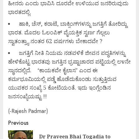
ಹೀನರು ಎಂದು ಭಾವಿಸಿ ದೂರವೇ ಉಳಿಯುವ ಜನರಿರುವುದು
ಭಾರತದಲ್ಲಿ.
ಹಾಕಿ, ಚೆಸ್, ಕರಾಟೆ, ಬಾಕ್ಸಿಂಗ್‌ಗಳನ್ನು ಜಗತ್ತಿಗೆ ತೋರಿದ್ದು
ಭಾರತ. ಮೊದಲ ಓಲಂಪಿಕ್ ವೈಯಕ್ತಿಕ ಸ್ವರ್ಣ ಗೆಲ್ಲಲು
ಸ್ವಾತಂತ್ರ್ಯಾ ನಂತರ 62 ವರ್ಷಗಳು ಬೇಕಾದವೇ ?
ಜಗತ್ತಿಗೆ ನೀತಿ ನಿಯಮ ನಡವಳಿಕೆ ಜೀವನ ಪದ್ಧತಿಗಳನ್ನು
ಹೇಳಿಕೊಟ್ಟ ಭಾರತವು ಜಗತ್ತಿನ ಭ್ರಷ್ಟಾಚಾರದ ಪಟ್ಟಿಯಲ್ಲಿ ೮೪ನೇ
ಸ್ಥಾನದಲ್ಲಿದೆ. ‘ಕಾಯಕವೇ ಕೈಲಾಸ’ ಎಂದ ಈ
ಕರ್ಮಭೂಮಿಯಲ್ಲಿ ಪಡ್ಡೆ ಹೊಡೆದುಕೊಂಡು ಸುತ್ತುತ್ತಿರುವ
ಯುವಕರ ಸಂಖ್ಯೆ 5 ಕೋಟಿಯಂತೆ. ಇದು ಇಂಗ್ಲೆಂಡಿನ
ಜನಸಂಖ್ಯೆಯಷ್ಟು !!
(-Rajesh Padmar)
Continue
Previous
Reading
Dr Praveen Bhai Togadia to