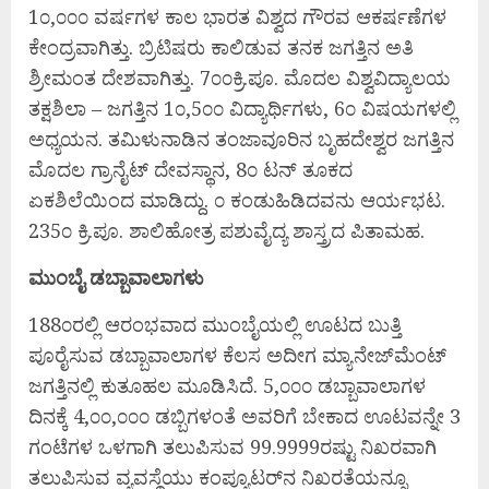
1೦,೦೦೦ ವರ್ಷಗಳ ಕಾಲ ಭಾರತ ವಿಶ್ವದ ಗೌರವ ಆಕರ್ಷಣೆಗಳ
ಕೇಂದ್ರವಾಗಿತ್ತು. ಬ್ರಿಟಿಷರು ಕಾಲಿಡುವ ತನಕ ಜಗತ್ತಿನ ಅತಿ
ಶ್ರೀಮಂತ ದೇಶವಾಗಿತ್ತು. 7೦೦ಕ್ರಿ.ಪೂ. ಮೊದಲ ವಿಶ್ವವಿದ್ಯಾಲಯ
ತಕ್ಷಶಿಲಾ – ಜಗತ್ತಿನ 1೦,5೦೦ ವಿದ್ಯಾರ್ಥಿಗಳು, 6೦ ವಿಷಯಗಳಲ್ಲಿ
ಅಧ್ಯಯನ. ತಮಿಳುನಾಡಿನ ತಂಜಾವೂರಿನ ಬೃಹದೇಶ್ವರ ಜಗತ್ತಿನ
ಮೊದಲ ಗ್ರಾನೈಟ್ ದೇವಸ್ಥಾನ, 8೦ ಟನ್ ತೂಕದ
ಏಕಶಿಲೆಯಿಂದ ಮಾಡಿದ್ದು. ೦ ಕಂಡುಹಿಡಿದವನು ಆರ್ಯಭಟ.
235೦ ಕ್ರಿ.ಪೂ. ಶಾಲಿಹೋತ್ರ ಪಶುವೈದ್ಯ ಶಾಸ್ತ್ರದ ಪಿತಾಮಹ.
ಮುಂಬೈ ಡಬ್ಬಾವಾಲಾಗಳು
188೦ರಲ್ಲಿ ಆರಂಭವಾದ ಮುಂಬೈಯಲ್ಲಿ ಊಟದ ಬುತ್ತಿ
ಪೂರೈಸುವ ಡಬ್ಬಾವಾಲಾಗಳ ಕೆಲಸ ಅದೀಗ ಮ್ಯಾನೇಜ್‌ಮೆಂಟ್
ಜಗತ್ತಿನಲ್ಲಿ ಕುತೂಹಲ ಮೂಡಿಸಿದೆ. 5,೦೦೦ ಡಬ್ಬಾವಾಲಾಗಳ
ದಿನಕ್ಕೆ 4,೦೦,೦೦೦ ಡಬ್ಬಿಗಳಂತೆ ಅವರಿಗೆ ಬೇಕಾದ ಊಟವನ್ನೇ 3
ಗಂಟೆಗಳ ಒಳಗಾಗಿ ತಲುಪಿಸುವ 99.9999ರಷ್ಟು ನಿಖರವಾಗಿ
ತಲುಪಿಸುವ ವ್ಯವಸ್ಥೆಯು ಕಂಪ್ಯೂಟರ್‌ನ ನಿಖರತೆಯನ್ನೂ