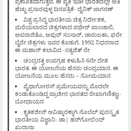
ಪ್ರಕಾಶಿತವಾಗುತ್ತವೆ. ಈ ಪೈಕಿ ಇಡೀ ಭಾರತದಲ್ಲೇ ಅತಿ
ಹೆಚ್ಚು ಪ್ರಸಾರವುಳ್ಳ ದಿನಪತ್ರಿಕೆ- ದೈನಿಕ್ ಜಾಗರಣ್
ವಿಶ್ವ ಪ್ರಸಿದ್ಧ ಭಾರತೀಯ ಚಿತ್ರ ನಿರ್ದೇಶಕ,
ಮರೆಯಲಾರದ ಚಿತ್ರಗಳಾದ ಪಥೇರ್ ಪಾಂಚಾಲಿ,
ಅಪರಾಜಿತೊ, ಅಪುರ್ ಸಂಸಾರ್, ಚಾರುಲತಾ, ಘರೇ
ಬೈರೇ ಚಿತ್ರಗಳು ಇವರ ಕೊಡುಗೆ. 1992 ನಿಧನರಾದ
ಈ ಮಹಾನ್ ಕಲಾವಿದ -ಸತ್ಯಜಿತ್ ರೇ
ಚಂದ್ರನತ್ತ ಉಪಗ್ರಹ ಕಳುಹಿಸಿ 6ನೇ ದೇಶ
ಭಾರತ. ಈ ಯೋಜನೆಯ ಹೆಸರು ಚಂದ್ರಯಾನ. ಈ
ಯೋಜನೆಯ ಮೂಲ ಹೆಸರು – ಸೋಮಯಾನ
ಪೈಥಾಗೋರಸ್ ಪ್ರಮೇಯವನ್ನು ಮೊದಲೇ
ಕಂಡುಕೊಂಡಿದ್ದ ಪ್ರಾಚೀನ ಭಾರತದ ರೇಖಾಗಣಿತಜ್ಞ-
ಬೋಧಾಯನ
ಕೃತಕಜೀನ್ ಆವಿಷ್ಕಾರಕ್ಕಾಗಿ ನೊಬೆಲ್ ಪುರಸ್ಕೃತ
ಭಾರತೀಯ ವಿಜ್ಞಾನಿ- ಡಾ| ಹರ್‌ಗೋಬಿಂದ್
ಖುರಾನಾ