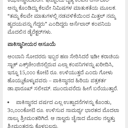
ಅನ್ನು ಕೊಂಡಿದ್ದು ಕೆಲವೇ ನಿಮಿಷಗಳ ಮಾತುಕತೆಯ ಮೂಲಕ.
“ತಮ್ಮ ಕೆಲವೇ ಮಾತುಗಳಲ್ಲಿ ನಡವಳಿಕೆಯಿಂದ ಮಿತ್ತಲ್ ನಮ್ಮ
ಹೃದಯವನ್ನು ಗೆದ್ದರು” ಎಂದಿದ್ದರು ಅರ್ಸೆಲಾರ್ ಕಂಪನಿಯ
ಮೊದಲಿನ ಡೈರೆಕ್ಟರ್‌ಗಳು.
ಪಾಕಿಸ್ಥಾನೀಯರ ಅಸೂಯೆ
ಅಂಬಾನಿ ಸೋದರರು ಇಬ್ಬರ ಹಣ ಸೇರಿಸಿದರೆ ಇಡೀ ಕರಾಚಿಯ
ಸ್ಟಾಕ್ ಎಕ್ಸ್‌ಚೇಂಜಿನಲ್ಲಿರುವ ಎಲ್ಲಾ ಕಂಪನಿಗಳನ್ನು ಖರೀದಿಸಿ,
ಇನ್ನೂ 15,೦೦೦ ಕೋಟಿ ರೂ. ಉಳಿಯುತ್ತದೆ ಎಂದು ಗೋಳು
ಹೊಯ್ದುಕೊಳ್ಳುವವರು – ಪಾಕಿಸ್ಥಾನದ ಹಿರಿಯ ಪತ್ರಕರ್ತ
ಡಾ.ಫಾರೂಖ್ ಸಲೀಮ್. ಮುಂದುವರೆದು ಹೀಗೆ ಬರೆಯುತ್ತಾರೆ.
ಪಾಕಿಸ್ಥಾನದ ವರ್ಷದ ಎಲ್ಲ ಉತ್ಪಾದನೆಗಳನ್ನು ಕೊಂಡು,
3೦,೦೦೦ಕೋಟಿ ರೂ. ಉಳಿಸುವ ಸಾಮರ್ಥ್ಯ ಭಾರತದ ಮೊದಲಾ
ನಾಲ್ಕು ಶ್ರೀಮಂತರಿಗಿದೆ. ಆ ನಾಲ್ವರು ಚೈನಾದ ಮೊದಲ ನಲ್ವತ್ತು
ಶ್ರೀಮಂತರನ್ನು ಕೊಳ್ಳಬಲ್ಲರು.