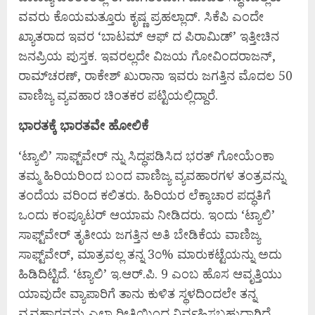
ವವರು ಕೊಯಮತ್ತೂರು ಕೃಷ್ಣ ಪ್ರಹಲ್ಲಾದ್. ಸಿಕೆಪಿ ಎಂದೇ
ಖ್ಯಾತರಾದ ಇವರ ‘ಬಾಟಮ್ ಆಫ್ ದ ಪಿರಾಮಿಡ್’ ಇತ್ತೀಚಿನ
ಜನಪ್ರಿಯ ಪುಸ್ತಕ. ಇವರಲ್ಲದೇ ವಿಜಯ ಗೋವಿಂದರಾಜನ್,
ರಾಮ್‌ಚರಣ್, ರಾಕೇಶ್ ಖುರಾನಾ ಇವರು ಜಗತ್ತಿನ ಮೊದಲ 50
ವಾಣಿಜ್ಯ ವ್ಯವಹಾರ ಚಿಂತಕರ ಪಟ್ಟಿಯಲ್ಲಿದ್ದಾರೆ.
ಭಾರತಕ್ಕೆ ಭಾರತವೇ ಹೋಲಿಕೆ
‘ಟ್ಯಾಲಿ’ ಸಾಫ್ಟ್‌ವೇರ್ ನ್ನು ಸಿದ್ಧಪಡಿಸಿದ ಭರತ್ ಗೋಯೆಂಕಾ
ತಮ್ಮ ಹಿರಿಯರಿಂದ ಬಂದ ವಾಣಿಜ್ಯ ವ್ಯವಹಾರಗಳ ತಂತ್ರವನ್ನು
ತಂದೆಯ ವರಿಂದ ಕಲಿತರು. ಹಿರಿಯರ ಲೆಕ್ಕಾಚಾರ ಪದ್ಧತಿಗೆ
ಒಂದು ಕಂಪ್ಯೂಟರ್ ಆಯಾಮ ನೀಡಿದರು. ಇಂದು ‘ಟ್ಯಾಲಿ’
ಸಾಫ್ಟ್‌ವೇರ್ ತೃತೀಯ ಜಗತ್ತಿನ ಅತಿ ಬೇಡಿಕೆಯ ವಾಣಿಜ್ಯ
ಸಾಫ್ಟ್‌ವೇರ್, ಮಾತ್ರವಲ್ಲ ತನ್ನ 3೦% ಮಾರುಕಟ್ಟೆಯನ್ನು ಅದು
ಹಿಡಿದಿಟ್ಟಿದೆ. ‘ಟ್ಯಾಲಿ’ ಇ.ಆರ್.ಪಿ. 9 ಎಂಬ ಹೊಸ ಆವೃತ್ತಿಯು
ಯಾವುದೇ ವ್ಯಾಪಾರಿಗೆ ತಾನು ಕುಳಿತ ಸ್ಥಳದಿಂದಲೇ ತನ್ನ
ವ್ಯವಹಾರವನ್ನು ಎಲ್ಲಾ ರೀತಿಯಿಂದ ನಿರ್ವಹಿಸಬಹುದಾಗಿದೆ.