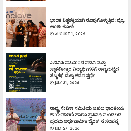
ಭಾರತ ವಿಶ್ವಶಕ್ತಿಯಾಗಿ ರೂಪುಗೊಳ್ಳುತ್ತಿದೆ: ಪ್ರೊ.
ಅಂಶು ಜೋಶಿ
AUGUST 1, 2026
ಎಬಿವಿಪಿ ವತಿಯಿಂದ ಪದವಿ ಮತ್ತು
ಸ್ನಾತಕೋತ್ತರ ವಿದ್ಯಾರ್ಥಿಗಳಿಗೆ ರಾಜ್ಯಮಟ್ಟದ
ಸಣ್ಣಕಥೆ ಮತ್ತು ಕವನ ಸ್ಪರ್ಧೆ
JULY 31, 2026
ರಾಷ್ಟ್ರ ಸೇವಿಕಾ ಸಮಿತಿಯ ಅಖಿಲ ಭಾರತೀಯ
ಕಾರ್ಯಕಾರಿಣಿ ಹಾಗೂ ಪ್ರತಿನಿಧಿ ಮಂಡಲದ
ಪ್ರಥಮ ಅರ್ಧವಾರ್ಷಿಕ ಬೈಠಕ್ ನ ಸಂಪನ್ನ
JULY 27, 2026