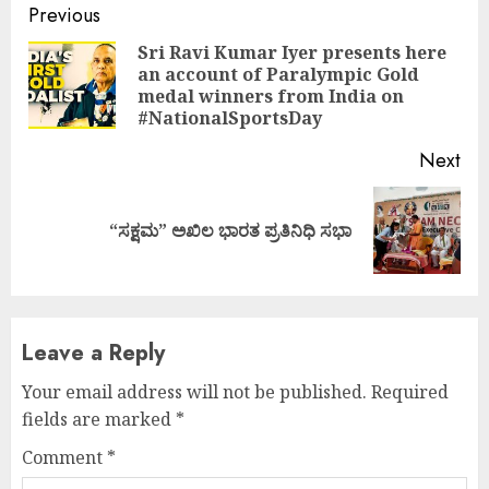
Continue
Previous
Reading
Sri Ravi Kumar Iyer presents here
an account of Paralympic Gold
Pre
medal winners from India on
pos
#NationalSportsDay
Next
Next
“ಸಕ್ಷಮ” ಅಖಿಲ ಭಾರತ ಪ್ರತಿನಿಧಿ ಸಭಾ
post:
Leave a Reply
Your email address will not be published.
Required
fields are marked
*
Comment
*