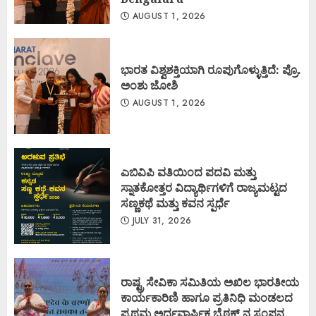
AUGUST 1, 2026
ಭಾರತ ವಿಶ್ವಶಕ್ತಿಯಾಗಿ ರೂಪುಗೊಳ್ಳುತ್ತಿದೆ: ಪ್ರೊ.
ಅಂಶು ಜೋಶಿ
AUGUST 1, 2026
ಎಬಿವಿಪಿ ವತಿಯಿಂದ ಪದವಿ ಮತ್ತು
ಸ್ನಾತಕೋತ್ತರ ವಿದ್ಯಾರ್ಥಿಗಳಿಗೆ ರಾಜ್ಯಮಟ್ಟದ
ಸಣ್ಣಕಥೆ ಮತ್ತು ಕವನ ಸ್ಪರ್ಧೆ
JULY 31, 2026
ರಾಷ್ಟ್ರ ಸೇವಿಕಾ ಸಮಿತಿಯ ಅಖಿಲ ಭಾರತೀಯ
ಕಾರ್ಯಕಾರಿಣಿ ಹಾಗೂ ಪ್ರತಿನಿಧಿ ಮಂಡಲದ
ಪ್ರಥಮ ಅರ್ಧವಾರ್ಷಿಕ ಬೈಠಕ್ ನ ಸಂಪನ್ನ