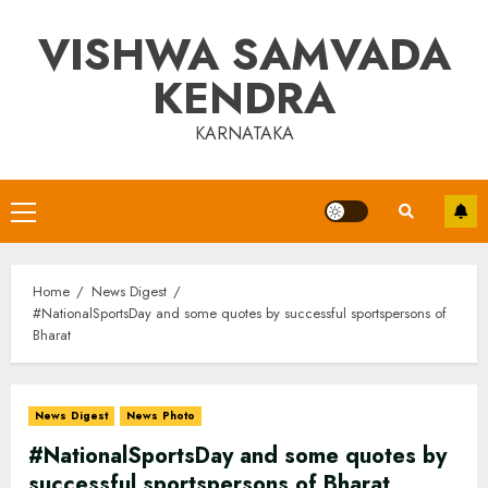
Skip
VISHWA SAMVADA
to
content
KENDRA
KARNATAKA
Primary
Menu
Home
News Digest
#NationalSportsDay and some quotes by successful sportspersons of
Bharat
News Digest
News Photo
#NationalSportsDay and some quotes by
successful sportspersons of Bharat