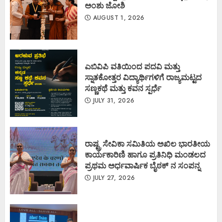
ಅಂಶು ಜೋಶಿ
AUGUST 1, 2026
ಎಬಿವಿಪಿ ವತಿಯಿಂದ ಪದವಿ ಮತ್ತು
ಸ್ನಾತಕೋತ್ತರ ವಿದ್ಯಾರ್ಥಿಗಳಿಗೆ ರಾಜ್ಯಮಟ್ಟದ
ಸಣ್ಣಕಥೆ ಮತ್ತು ಕವನ ಸ್ಪರ್ಧೆ
JULY 31, 2026
ರಾಷ್ಟ್ರ ಸೇವಿಕಾ ಸಮಿತಿಯ ಅಖಿಲ ಭಾರತೀಯ
ಕಾರ್ಯಕಾರಿಣಿ ಹಾಗೂ ಪ್ರತಿನಿಧಿ ಮಂಡಲದ
ಪ್ರಥಮ ಅರ್ಧವಾರ್ಷಿಕ ಬೈಠಕ್ ನ ಸಂಪನ್ನ
JULY 27, 2026