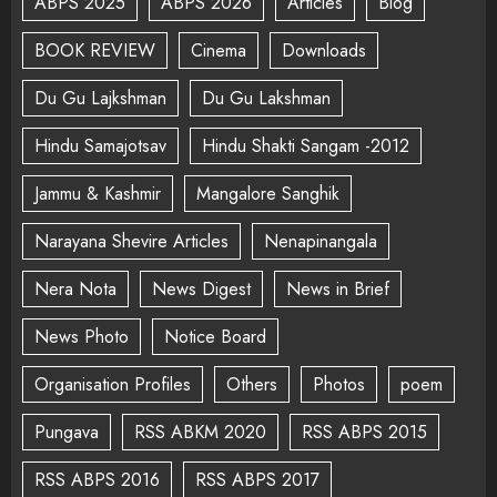
ABPS 2025
ABPS 2026
Articles
Blog
BOOK REVIEW
Cinema
Downloads
Du Gu Lajkshman
Du Gu Lakshman
Hindu Samajotsav
Hindu Shakti Sangam -2012
Jammu & Kashmir
Mangalore Sanghik
Narayana Shevire Articles
Nenapinangala
Nera Nota
News Digest
News in Brief
News Photo
Notice Board
Organisation Profiles
Others
Photos
poem
Pungava
RSS ABKM 2020
RSS ABPS 2015
RSS ABPS 2016
RSS ABPS 2017