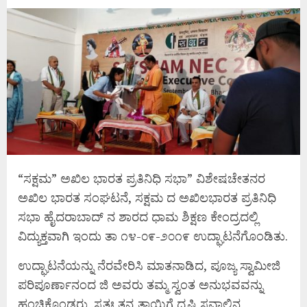
“ಸಕ್ಷಮ” ಅಖಿಲ ಭಾರತ ಪ್ರತಿನಿಧಿ ಸಭಾ” ವಿಶೇಷಚೇತನರ
ಅಖಿಲ ಭಾರತ ಸಂಘಟನೆ, ಸಕ್ಷಮ ದ ಅಖಿಲಭಾರತ ಪ್ರತಿನಿಧಿ
ಸಭಾ ಹೈದರಾಬಾದ್‌ ನ ಶಾರದ ಧಾಮ ಶಿಕ್ಷಣ ಕೇಂದ್ರದಲ್ಲಿ
ವಿದ್ಯುಕ್ತವಾಗಿ ಇಂದು ತಾ ೧೪-೦೯-೨೦೧೯ ಉದ್ಘಾಟನೆಗೊಂಡಿತು.
ಉದ್ಘಾಟನೆಯನ್ನು ನೆರವೇರಿಸಿ ಮಾತನಾಡಿದ, ಪೂಜ್ಯ ಸ್ವಾಮೀಜಿ
ಪರಿಪೂರ್ಣಾನಂದ ಜಿ ಅವರು ತಮ್ಮ ಸ್ವಂತ ಅನುಭವವನ್ನು
ಹಂಚಿಕೊಂಡರು .ಸ್ವತಃ ತನ್ನ ತಾಯಿಗೆ ದೃಷ್ಟಿ ಸವಾಲಿನ