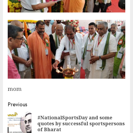
mom
Continue
Previous
Reading
#NationalSportsDay and some
Pre
quotes by successful sportspersons
pos
of Bharat