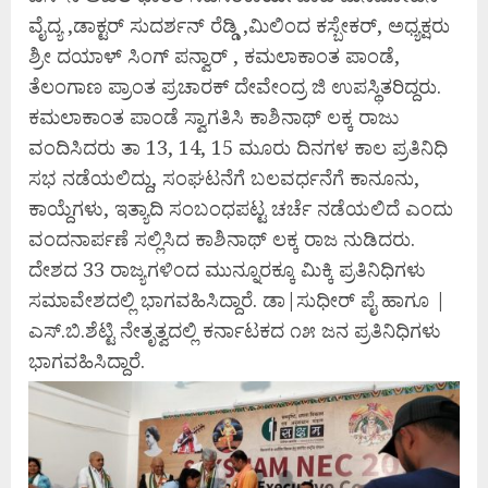
ವೈದ್ಯ ,ಡಾಕ್ಟರ್ ಸುದರ್ಶನ್ ರೆಡ್ಡಿ ,ಮಿಲಿಂದ ಕಸ್ಬೇಕರ್, ಅಧ್ಯಕ್ಷರು
ಶ್ರೀ ದಯಾಳ್ ಸಿಂಗ್ ಪನ್ವಾರ್ , ಕಮಲಾಕಾಂತ ಪಾಂಡೆ,
ತೆಲಂಗಾಣ ಪ್ರಾಂತ ಪ್ರಚಾರಕ್ ದೇವೇಂದ್ರ ಜಿ ಉಪಸ್ಥಿತರಿದ್ದರು.
ಕಮಲಾಕಾಂತ ಪಾಂಡೆ ಸ್ವಾಗತಿಸಿ ಕಾಶಿನಾಥ್ ಲಕ್ಕ ರಾಜು
ವಂದಿಸಿದರು ತಾ 13, 14, 15 ಮೂರು ದಿನಗಳ ಕಾಲ ಪ್ರತಿನಿಧಿ
ಸಭ ನಡೆಯಲಿದ್ದು, ಸಂಘಟನೆಗೆ ಬಲವರ್ಧನೆಗೆ ಕಾನೂನು,
ಕಾಯ್ದೆಗಳು, ಇತ್ಯಾದಿ ಸಂಬಂಧಪಟ್ಟ ಚರ್ಚೆ ನಡೆಯಲಿದೆ ಎಂದು
ವಂದನಾರ್ಪಣೆ ಸಲ್ಲಿಸಿದ ಕಾಶಿನಾಥ್ ಲಕ್ಕ ರಾಜ ನುಡಿದರು.
ದೇಶದ 33 ರಾಜ್ಯಗಳಿಂದ ಮುನ್ನೂರಕ್ಕೂ ಮಿಕ್ಕಿ ಪ್ರತಿನಿಧಿಗಳು
ಸಮಾವೇಶದಲ್ಲಿ ಭಾಗವಹಿಸಿದ್ದಾರೆ. ಡಾ|ಸುಧೀರ್ ಪೈ ಹಾಗೂ |
ಎಸ್.ಬಿ.ಶೆಟ್ಟಿ ನೇತೃತ್ವದಲ್ಲಿ ಕರ್ನಾಟಕದ ೧೫ ಜನ ಪ್ರತಿನಿಧಿಗಳು
ಭಾಗವಹಿಸಿದ್ದಾರೆ.