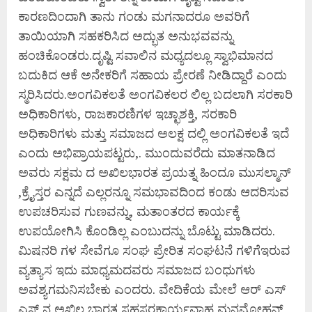
ಕಾರಣದಿಂದಾಗಿ ತಾನು ಗಂಡು ಮಗನಾದರೂ ಅವರಿಗೆ
ತಾಯಿಯಾಗಿ ಸಹಕರಿಸಿದ ಅದ್ಭುತ ಅನುಭವವನ್ನು
ಹಂಚಿಕೊಂಡರು.ದೃಷ್ಟಿ ಸವಾಲಿನ ಮಧ್ಯದಲ್ಲೂ ಸ್ವಾಭಿಮಾನದ
ಬದುಕಿದ ಆಕೆ ಅನೇಕರಿಗೆ ಸಹಾಯ ಪ್ರೇರಣೆ ನೀಡಿದ್ದಾರೆ ಎಂದು
ಸ್ಮರಿಸಿದರು.ಅಂಗವಿಕಲತೆ ಅಂಗವಿಕಲರ ಲಿಲ್ಲ ಬದಲಾಗಿ ಸರಕಾರಿ
ಅಧಿಕಾರಿಗಳು, ರಾಜಕಾರಣಿಗಳ ಇಚ್ಛಾಶಕ್ತಿ, ಸರಕಾರಿ
ಅಧಿಕಾರಿಗಳು ಮತ್ತು ಸಮಾಜದ ಅಲಕ್ಷ ದಲ್ಲಿ ಅಂಗವಿಕಲತೆ ಇದೆ
ಎಂದು ಅಭಿಪ್ರಾಯಪಟ್ಟರು,. ಮುಂದುವರೆದು ಮಾತನಾಡಿದ
ಅವರು ಸಕ್ಷಮ ದ ಅಖಿಲಭಾರತ ಪ್ರಯತ್ನ ಹಿಂದೂ ಮುಸಲ್ಮಾನ್
,ಕ್ರೈಸ್ತರ ಎನ್ನದೆ ಎಲ್ಲರನ್ನೂ ಸಮಭಾವದಿಂದ ಕಂಡು ಆದರಿಸುವ
ಉಪಚರಿಸುವ ಗುಣವನ್ನು, ಮತಾಂತರದ ಕಾರ್ಯಕ್ಕೆ
ಉಪಯೋಗಿಸಿ ಕೊಂಡಿಲ್ಲ ಎಂಬುದನ್ನು ಬೊಟ್ಟು ಮಾಡಿದರು.
ಮಿಷನರಿ ಗಳ ಸೇವೆಗೂ ಸಂಘ ಪ್ರೇರಿತ ಸಂಘಟನೆ ಗಳಿಗೆಇರುವ
ವ್ಯತ್ಯಾಸ ಇದು ಮಾಧ್ಯಮದವರು ಸಮಾಜದ ಬಂಧುಗಳು
ಅವಶ್ಯಗಮನಿಸಬೇಕು ಎಂದರು. ವೇದಿಕೆಯ ಮೇಲೆ ಆರ್ ಎಸ್
ಎಸ್ ನ ಅಖಿಲ ಭಾರತ ಸಹಸರಕಾರ್ಯವಾಹ ಮನಮೋಹನ್