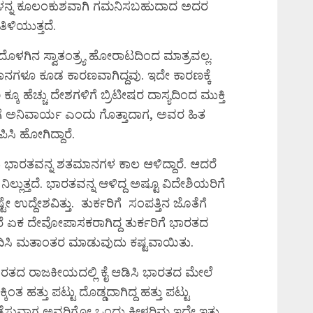
ಗಳನ್ನ ಕೂಲಂಕುಶವಾಗಿ ಗಮನಿಸಬಹುದಾದ ಅದರ
ಿಳಿಯುತ್ತದೆ.
ಭಾರತದೊಳಗಿನ ಸ್ವಾತಂತ್ರ್ಯ ಹೋರಾಟದಿಂದ ಮಾತ್ರವಲ್ಲ.
ನಗಳೂ ಕೂಡ ಕಾರಣವಾಗಿದ್ದವು. ಇದೇ ಕಾರಣಕ್ಕೆ
ೂ ಹೆಚ್ಚು ದೇಶಗಳಿಗೆ ಬ್ರಿಟೀಷರ ದಾಸ್ಯದಿಂದ ಮುಕ್ತಿ
ವರಿಗೆ ಅನಿವಾರ್ಯ ಎಂದು ಗೊತ್ತಾದಾಗ, ಅವರ ಹಿತ
ಪಿಸಿ ಹೋಗಿದ್ದಾರೆ.
 ಭಾರತವನ್ನ ಶತಮಾನಗಳ ಕಾಲ ಆಳಿದ್ದಾರೆ. ಆದರೆ
ಗಿ ನಿಲ್ಲುತ್ತದೆ. ಭಾರತವನ್ನ ಆಳಿದ್ದ ಅಷ್ಟೂ ವಿದೇಶಿಯರಿಗೆ
ಉದ್ದೇಶವಿತ್ತು. ತುರ್ಕರಿಗೆ ಸಂಪತ್ತಿನ ಜೊತೆಗೆ
ರೆ ಏಕ ದೇವೋಪಾಸಕರಾಗಿದ್ದ ತುರ್ಕರಿಗೆ ಭಾರತದ
ದಿಸಿ ಮತಾಂತರ ಮಾಡುವುದು ಕಷ್ಟವಾಯಿತು.
ೆ ಭಾರತದ ರಾಜಕೀಯದಲ್ಲಿ ಕೈ ಆಡಿಸಿ ಭಾರತದ ಮೇಲೆ
ಕಿಂತ ಹತ್ತು ಪಟ್ಟು ದೊಡ್ಡದಾಗಿದ್ದ ಹತ್ತು ಪಟ್ಟು
ನಡೆಸುವಾಗ ಅವರಿಗೋ ಒಂದು ಕೀಳರಿಮ ಇದ್ದೇ ಇತ್ತು.