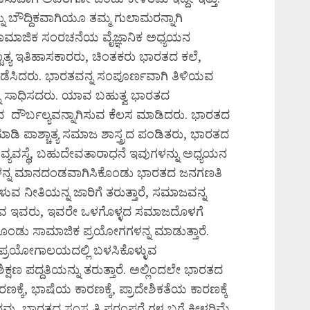
ನು ಬೌದ್ದಿಕವಾಗಿಯೂ ತಮ್ಮ ಗುಲಾಮರನ್ನಾಗಿ
ಸಾಮಾಜಿಕ ಸಂರಚನೆಯ ವೈಜ್ಞಾನಿಕ ಅಧ್ಯಯನ
್ಟಾತ್ಯ ಇತಿಹಾಸಕಾರರು, ಚಿಂತಕರು ಭಾರತದ ಕಲೆ,
 ನಡೆಸಿದರು. ಭಾರತವನ್ನ ಸಂಪೂರ್ಣವಾಗಿ ತಿಳಿಯವ
್ನೂ ಸಾಧಿಸದರು. ಯಾವ ಬಹುತ್ವ ಭಾರತದ
ತದ ದೌರ್ಬಲ್ಯವನ್ನಾಗಿಸುವ ಕೆಲಸ ಮಾಡಿದರು. ಭಾರತದ
 ಪಾಶ್ಚಾತ್ಯ ಸಮಾಜ ಶಾಸ್ತ್ರದ ಪಂಡಿತರು, ಭಾರತದ
ಾತಿ ವ್ಯವಸ್ಥೆ, ಬಹುದೇವತಾರಾಧನೆ ಇವುಗಳನ್ನು ಅಧ್ಯಯನ
ತಿಗಳನ್ನ ಮಾನದಂಡವಾಗಿಸಿಕೊಂಡು ಭಾರತದ ಜನಗಣತಿ
ವ ನೀತಿಯನ್ನ ಜಾರಿಗೆ ತರುತ್ತಾರೆ, ಸಮಾಜವನ್ನ
 ಇವರು, ಇವರೇ ಒಳಗೊಳ್ಳದ ಸಮಾಜದೊಳಗೆ
ಕೊಂಡು ಸಾಮಾಜಿಕ ಪ್ರಯೋಗಗಳನ್ನ ಮಾಡುತ್ತಾರೆ.
ಪ್ರಯೋಗಾಲಯದಲ್ಲಿ ಬಳಸಿಕೊಳ್ಳುವ
ಕ್ಷಣ ಪದ್ದತಿಯನ್ನು ತರುತ್ತಾರೆ. ಅಲ್ಲಿಂದಲೇ ಭಾರತದ
ಕ್ಕೆ, ಭಾಷೆಯ ಕಾರಣಕ್ಕೆ, ಪ್ರಾದೇಶಿಕತೆಯ ಕಾರಣಕ್ಕೆ
ವು, ಭಾರತದ ಸಂಸ್ಕ್ರತಿ ಪರಂಪರೆ ಗಳ ಬಗ್ಗೆ ಕೀಳರಿಮೆ