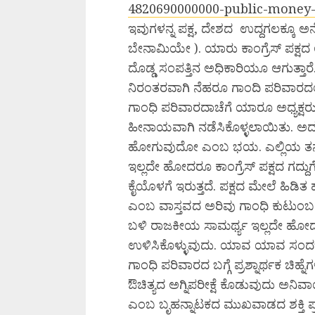
4820690000000-public-money-
ಇವುಗಳನ್ನ ಪಕ್ಷ, ದೇಶದ ಉದ್ದಗಲಕ್ಕೂ ಅನೇ
ಬೇನಾಮಿಯೇ ). ಯಾರು ಕಾಂಗ್ರೆಸ್ ಪಕ್ಷದ
ದೊಡ್ಡ ಸಂಪತ್ತಿನ ಅಧಿಕಾರಿಯೂ ಆಗುತ್ತಾರೆ. 
ನಿರಂತರವಾಗಿ ನೆಹರೂ ಗಾಂದಿ ಪರಿವಾರದಲ್ಲೇ ಉ
ಗಾಂಧಿ ಪರಿವಾರದಾಚೆಗೆ ಯಾರೂ ಅಧ್ಯಕ್ಷರು
ಹೀನಾಯವಾಗಿ ನಡೆಸಿಕೊಳ್ಳಲಾಯಿತು. ಅದಕ್ಕೆ
ಹೋಗುವುದೋ ಎಂಬ ಭಯ. ಎಲ್ಲಿಯ ತನ್ನ 
ಇಲ್ಲದೇ ಹೋದರೂ ಕಾಂಗ್ರೆಸ್ ಪಕ್ಷದ ಗದ್ದ
ಕೈಯೊಳಗೆ ಇರುತ್ತದೆ. ಪಕ್ಷದ ಮೇಲೆ ಹಿಡ
ಎಂಬ ವಾಸ್ತವದ ಅರಿವು ಗಾಂಧಿ ಕುಟುಂಬಕ್ಕೆ
ಬಳಿ ರಾಜಕೀಯ ಸಾಮರ್ಥ್ಯ ಇಲ್ಲದೇ ಹೋದರೂ
ಉಳಿಸಿಕೊಳ್ಳುವುದು. ಯಾವ ಯಾವ ಸಂದರ್ಭ
ಗಾಂಧಿ ಪರಿವಾರದ ಬಗ್ಗೆ ಪ್ರಶ್ನಾರ್ಥಕ ಚಿಹ
ಔಚಿತ್ಯದ ಅಗ್ನಿಪರೀಕ್ಷೆ ಕೊಡುವುದು ಅನಿ
ಎಂಬ ಬೃಹನ್ನಾಟಕದ ಮುಖವಾಡದ ಶಕ್ತಿ ಪ್