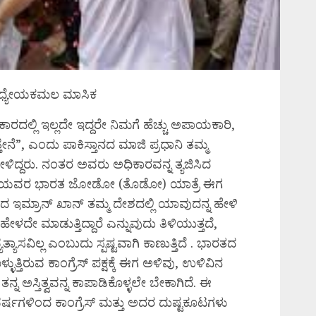
ು, ಧ್ಯೇಯಕಮಲ ಮಾಸಿಕ
ಾರದಲ್ಲಿ ಇಲ್ಲದೇ ಇದ್ದರೇ ನಿಮಗೆ ಹೆಚ್ಚು ಅಪಾಯಕಾರಿ,
ುತ್ತೇನೆ”, ಎಂದು ಪಾಕಿಸ್ತಾನದ ಮಾಜಿ ಪ್ರಧಾನಿ ತಮ್ಮ
ೇಳಿದ್ದರು. ನಂತರ ಅವರು ಅಧಿಕಾರವನ್ನ ತ್ಯಜಿಸಿದ
 ಗಾಂಧಿಯವರ ಭಾರತ ಜೋಡೋ (ತೊಡೋ) ಯಾತ್ರೆ ಈಗ
ನದ ಇಮ್ರಾನ್‌ ಖಾನ್‌ ತಮ್ಮ ದೇಶದಲ್ಲಿ ಯಾವುದನ್ನ ಹೇಳಿ
ೇಳದೇ ಮಾಡುತ್ತಿದ್ದಾರೆ ಎನ್ನುವುದು ತಿಳಿಯುತ್ತದೆ,
ಯಾಸವಿಲ್ಲ ಎಂಬುದು ಸ್ಪಷ್ಟವಾಗಿ ಕಾಣುತ್ತಿದೆ . ಭಾರತದ
್ಳುತ್ತಿರುವ ಕಾಂಗ್ರೆಸ್‌ ಪಕ್ಷಕ್ಕೆ ಈಗ ಅಳಿವು, ಉಳಿವಿನ
ನ್ನ ಅಸ್ತಿತ್ವವನ್ನ ಕಾಪಾಡಿಕೊಳ್ಳಲೇ ಬೇಕಾಗಿದೆ. ಈ
ಷಗಳಿಂದ ಕಾಂಗ್ರೆಸ್‌ ಮತ್ತು ಅದರ ದುಷ್ಟಕೂಟಗಳು