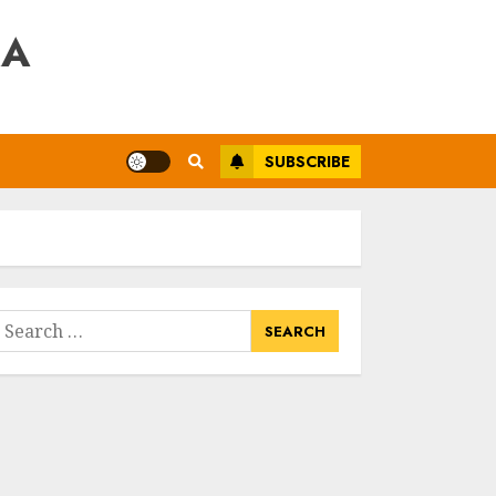
RA
SUBSCRIBE
earch
or: