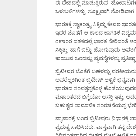
ಈ ದೇಶದಲ್ಲಿ ಮಾಡುತ್ತಿರುವ ಹೋರಾಟ
ಒಳಸುಳಿಗಳನ್ನು ಸೂಕ್ಷ್ಮವಾಗಿ ನೋಡಿದಾಗ ತ
ಭಾರತಕ್ಕೆ ಸ್ವಾತಂತ್ರ್ಯ ಸಿಕ್ಕಿದ್ದು ಕೇವಲ 
ಇದರ ಜೊತಗೆ ಆ ಕಾಲದ ಜಾಗತಿಕ ವಿದ್ಯಮಾ
೧೯೪೦ರ ದಶಕದಲ್ಲೆ ಭಾರತ ಸೇರಿದಂತೆ ೪೦ ಕ್ಕ
ಸಿಕ್ಕಿತ್ತು. ಹಾಗೆ ಬಿಟ್ಟು ಹೋಗುವುದು ಅ
ಕಾಯುವ ಒಂದಷ್ಟು ವ್ಯವಸ್ಥೆಗಳನ್ನು ಪ್ರತಿಷ್ಠಾ
ಬ್ರಿಟೀಷರ ಜೊತೆಗೆ ಬಹಳಷ್ಟು ಪರಕೀಯರು
ಅವರೆಲ್ಲರಿಗಿಂತ ಬ್ರಿಟೀಷ್‌ ಆಳ್ವಿಕೆ ಭಿನ್ನವಾ
ಭಾರತದ ಸಂಪತ್ತನ್ನಕೊಳ್ಳ ಹೊಡೆಯುವುದಷ್ಟೇ 
ಮತಾಂತರದ ಬಗ್ಗೆಯೋ ಆಸಕ್ತಿ ಇತ್ತು. ಆದ
ಬಹುತ್ವದ ಸಾಮಾಜಿಕ ಸಂರಚನೆಯನ್ನ ಭೇ
ವ್ಯಾಪಾರಕ್ಕೆ ಬಂದ ಬ್ರಿಟೀಷರು ನಿಧಾನಕ್ಕ
ಪ್ರಭುತ್ವ ಸಾಧಿಸಿದರು. ವಾಸ್ತವಾಗಿ ತನ್ನ ದೇಶಕ್
ಸಿರಿವಂತವಾಗಿದ್ದ ದೇಶದ ಮೇಲೆ ಆಳ್ವಿಕೆ 