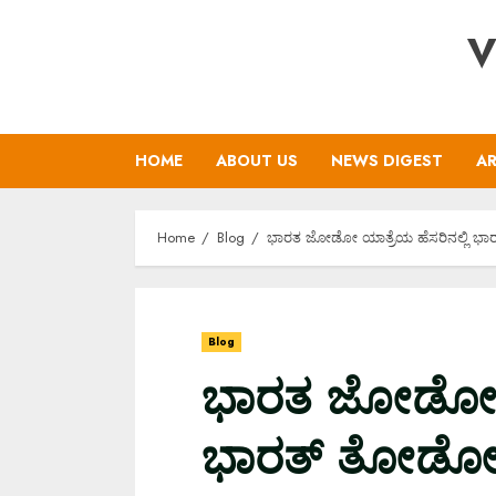
Skip
V
to
content
HOME
ABOUT US
NEWS DIGEST
AR
Home
Blog
ಭಾರತ ಜೋಡೋ ಯಾತ್ರೆಯ ಹೆಸರಿನಲ್ಲಿ ಭ
Blog
ಭಾರತ ಜೋಡೋ ಯಾ
ಭಾರತ್‌ ತೋಡೋ