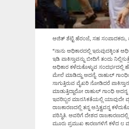
ಅಜಿತ್‌ ಶೆಟ್ಟಿ ಹೆರಂಜೆ, ಸಹ ಸಂಪಾದಕರ
“ನಾನು ಅಧಿಕಾರದಲ್ಲಿ ಇರುವುದಕ್ಕಿಂತ ಅಧಿಕ
ಇಡಿ ಪಾಕಿಸ್ತಾವನ್ನು ಬೀದಿಗೆ ತಂದು ನಿಲ್ಲಿಸ
ಅಧಿಕಾರ ಕಳೆದುಕೊಳ್ಳುವ ಸಂದರ್ಭದಲ್ಲಿ ಹ
ಮೇಲೆ ಮಾಡಿದ್ದು ಅದನ್ನೆ. ರಾಹುಲ್‌
ಸಾಗುತ್ತಿರುವ ವೈಖರಿ ನೋಡಿದರೆ ಪಾಕಿಸ್ತಾ
ಮಾಡುತ್ತಿದ್ದಾರೋ ರಾಹುಲ್‌ ಗಾಂಧಿ ಅದನ್ನ ಹ
ಇವರಿಬ್ಬರ ಮಾನಸಿಕತೆಯಲ್ಲಿ ಯಾವುದೇ ವ್ಯತ್
ರಾಜಕಾರಣದಲ್ಲಿ ತನ್ನ ಅಸ್ತಿತ್ವವನ್ನ ಕಳೆದುಕೊಳ
ಪರಿಸ್ಥಿತಿ. ಅವರಿಗೆ ದೇಶದ ರಾಜಕಾರಣದಲ್ಲಿ ತ
ಮೂರು ಪ್ರಮುಖ ಕಾರಣಗಳಿಗೆ ಕಳೆದ ೮ ವರ್