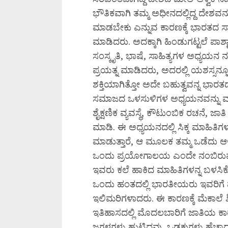
ಭೌತಿಕವಾಗಿ ತಮ್ಮ ಅಧೀನದಲ್ಲಿದ್ದ ದೇಶವನ್
ಮಾಡಬೇಕು ಎನ್ನುವ ಕಾರಣಕ್ಕೆ ಭಾರತದ 
ಮಾಡಿದರು. ಅದಕ್ಕಾಗಿ ಹಿಂಡುಗಟ್ಟಲೆ ಪಾಶ
ಸಂಸ್ಕೃತಿ, ಭಾಷೆ, ಸಾಹಿತ್ಯಗಳ ಅಧ್ಯಯನ
ಪ್ರಯತ್ನ ಮಾಡಿದರು, ಅದರಲ್ಲಿ ಯಶಸ್ಸನ
ಶಕ್ತಿಯಾಗಿತ್ತೋ ಅದೇ ಬಹುತ್ವವನ್ನ ಭಾರ
ಸಮಾಜದ ಒಳಸುಳಿಗಳ ಅಧ್ಯಯನವನ್ನು ಮಾಡಿ
ಶೈಕ್ಷಣಿಕ ವ್ಯವಸ್ಥೆ, ಕೌಟುಂಬಿಕ ರಚನೆ, ಜ
ಮಾಡಿ. ಈ ಅಧ್ಯಯನದಲ್ಲಿ ಸಿಕ್ಕ ಮಾಹಿ
ಮಾಡುತ್ತಾರೆ, ಆ ಮೂಲಕ ತಮ್ಮ ಒಡೆದು ಆಳು
ಒಂದು ಪ್ರಯೋಗಾಲಯ ಎಂದೇ ನಂಬಿರುವ
ಇವರು ಕಲೆ ಹಾಕಿದ ಮಾಹಿತಿಗಳನ್ನ ಬಳಸಿ
ಒಂದು ಹಂತದಲ್ಲಿ ಭಾರತೀಯರು ಇವರಿಗೆ 
ಇಲಿಮರಿಗಳಾದರು. ಈ ಕಾರಣಕ್ಕೆ ಮೆಕಾಲೆ ಶಿ
ಇತಿಹಾಸದಲ್ಲಿ ಮೊದಲಬಾರಿಗೆ ಜಾತಿಯ ಕಾರಣ
ಜಗಳಗಳು ಹುಟ್ಟಿದವು, ಒಡಕುಗಳು ಹೆಚ್ಚಾದ