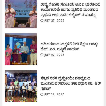
ರಾಷ್ಟ್ರ ಸೇವಿಕಾ ಸಮಿತಿಯ ಅಖಿಲ ಭಾರತೀಯ
ಕಾರ್ಯಕಾರಿಣಿ ಹಾಗೂ ಪ್ರತಿನಿಧಿ ಮಂಡಲದ
ಪ್ರಥಮ ಅರ್ಧವಾರ್ಷಿಕ ಬೈಠಕ್ ನ ಸಂಪನ್ನ
JULY 27, 2026
ಹದಿಹರೆಯದ ಮಕ್ಕಳಿಗೆ ನೀತಿ ಶಿಕ್ಷಣ ಅಗತ್ಯ:
ಹೆಚ್. ಎಂ. ರುಕ್ಮಿಣಿ ನಾಯಕ್
JULY 27, 2026
ಸತ್ಯದ ಸರಳ ಪ್ರಸ್ತುತಿಯೇ ಮಾಧ್ಯಮದ
ಮುಂದಿರುವ ಸವಾಲು: ಶತಾವಧಾನಿ ಡಾ. ಆರ್
ಗಣೇಶ್
JULY 12, 2026