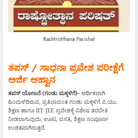
Rashtrotthana Parishat
ತಪಸ್ / ಸಾಧನಾ ಪ್ರವೇಶ ಪರೀಕ್ಷೆಗೆ
ಅರ್ಜಿ ಆಹ್ವಾನ
ತಪಸ್ ಯೋಜನೆ (ಗಂಡು ಮಕ್ಕಳಿಗೆ)-
ಆರ್ಥಿಕವಾಗಿ
ಹಿಂದುಳಿದಿರುವ, ಪ್ರತಿಭಾವಂತ ಗಂಡು ಮಕ್ಕಳಿಗೆ ಪಿ.ಯು.
ಶಿಕ್ಷಣ ಹಾಗೂ IIT-JEE ಪ್ರವೇಶಕ್ಕೆ ವಿಶೇಷ ತರಬೇತಿ
ನೀಡಲಾಗುವುದು. ಊಟ, ವಸತಿ, ಶಿಕ್ಷಣ ಸಂಪೂರ್ಣ
ಉಚಿತವಾಗಿರುತ್ತದೆ.