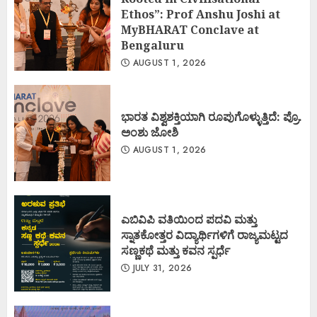
Ethos”: Prof Anshu Joshi at
MyBHARAT Conclave at
Bengaluru
AUGUST 1, 2026
ಭಾರತ ವಿಶ್ವಶಕ್ತಿಯಾಗಿ ರೂಪುಗೊಳ್ಳುತ್ತಿದೆ: ಪ್ರೊ.
ಅಂಶು ಜೋಶಿ
AUGUST 1, 2026
ಎಬಿವಿಪಿ ವತಿಯಿಂದ ಪದವಿ ಮತ್ತು
ಸ್ನಾತಕೋತ್ತರ ವಿದ್ಯಾರ್ಥಿಗಳಿಗೆ ರಾಜ್ಯಮಟ್ಟದ
ಸಣ್ಣಕಥೆ ಮತ್ತು ಕವನ ಸ್ಪರ್ಧೆ
JULY 31, 2026