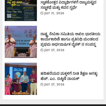
ಸ್ನಾತಕೋತ್ತರ ವಿದ್ಯಾರ್ಥಿಗಳಿಗೆ ರಾಜ್ಯಮಟ್ಟದ
ಸಣ್ಣಕಥೆ ಮತ್ತು ಕವನ ಸ್ಪರ್ಧೆ
JULY 31, 2026
ರಾಷ್ಟ್ರ ಸೇವಿಕಾ ಸಮಿತಿಯ ಅಖಿಲ ಭಾರತೀಯ
ಕಾರ್ಯಕಾರಿಣಿ ಹಾಗೂ ಪ್ರತಿನಿಧಿ ಮಂಡಲದ
ಪ್ರಥಮ ಅರ್ಧವಾರ್ಷಿಕ ಬೈಠಕ್ ನ ಸಂಪನ್ನ
JULY 27, 2026
ಹದಿಹರೆಯದ ಮಕ್ಕಳಿಗೆ ನೀತಿ ಶಿಕ್ಷಣ ಅಗತ್ಯ:
ಹೆಚ್. ಎಂ. ರುಕ್ಮಿಣಿ ನಾಯಕ್
JULY 27, 2026