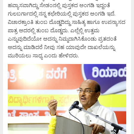
ಹವ್ಯಾಸವಾಗಿದ್ದು ಸೇಡಂನಲ್ಲಿ ಪುಸ್ತಕದ ಅಂಗಡಿ ಇದ್ದಂತೆ
ಗುಲಬರ್ಗಾದಲ್ಲಿ ನನ್ನ ಕಛೇರಿಯಲ್ಲಿ ಪುಸ್ತಕದ ಅಂಗಡಿ ಇದೆ.
ವಿಚಾರಕ್ರಾಂತಿ ತುಂಬ ದೊಡ್ಡದಿದ್ದು ಸಾಹಿತ್ಯ ಹಾಗೂ ಉಪನ್ಯಾಸದ
ಪಾತ್ರ ಅದರಲ್ಲಿ ತುಂಬ ದೊಡ್ಡದು. ಎಲ್ಲೆಲ್ಲಿ ಉತ್ತಮ
ಎನ್ನುವುದಿದೆಯೋ ಅದನ್ನು ನಿಮ್ಮದಾಗಿಸಿಕೊಂಡು ವ್ರತದಂತೆ
ಅದನ್ನು ಮಾಡಿದರೆ ನೀವು ಸಹ ಯಾವುದೇ ದಾಖಲೆಯನ್ನು
ಮುರಿಯಲು ಸಾಧ್ಯ ಎಂದು ಹೇಳಿದರು.