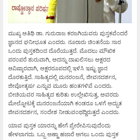
ಮುಖ್ಯ ಅತಿಥಿ ಡಾ. ಗುರುರಾಜ ಕರಜಗಿಯವರು ಪುಸ್ತಕವೆಂದರೆ
ಜ್ಞಾನದ ಘನೀಭೂತ ಎಂದರು. ನೂರಾರು ಚಿಂತನೆಯ ಸಾರ
ಒಂದು ಪುಸ್ತಕದಿಂದ ದೊರೆಯುತ್ತದೆ. ಮೊದಲು ಮೌಖಿಕ
ಪರಂಪರೆ ಶುರುವಾಗಿ, ಅದನ್ನು ದಾಖಲಿಸಲು ಅಕ್ಷರದ
ಆವಿಷ್ಕಾರವಾಗಿ, ಅಕ್ಷರರೂಪದಲ್ಲಿ ಇಳಿಸಿ ಇಷ್ಟು ಜ್ಞಾನ
ದೊರಕುತ್ತಿದೆ. ಸಾಹಿತ್ಯದಲ್ಲಿ ಮನರಂಜನೆ, ಜೀವನದರ್ಶನ,
ಜೀವೋತ್ಕರ್ಷ ಎನ್ನುವ ಮೂರು ಹಂತಗಳಿವೆ ಎಂದರು.
ಬೀಚಿಯವರ ಸಾಹಿತ್ಯದ ಕುರಿತು ಉಲ್ಲೇಖಿಸುತ್ತ, ಅವರದು
ಮೇಲ್ನೋಟಕ್ಕೆ ಮನರಂಜನೆಯಾಗಿ ಕಂಡರೂ ಒಳಗೆ ಅದ್ಭುತ
ಜೀವನದರ್ಶನ, ಸಂದೇಶ ನೀಡುವಂಥದ್ದಿರುತ್ತದೆ ಎಂದರು.
ಯಾವ ಪುಸ್ತಕ ಯಾರನ್ನು ಹೇಗೆ ಪ್ರೇರೇಪಿಸುವುದೆಂದು
ಹೇಳಲಾಗದು. ಒಬ್ಬ ಅಣ್ಣಾ ಹಜಾರೆ ಆಗಲು ಒಂದು ಪುಸ್ತಕ