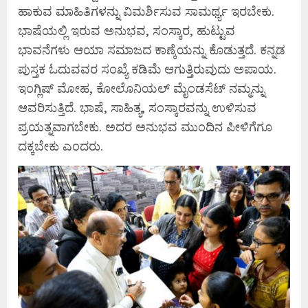
ಹಾಕುವ ಮಾಹಿತಿಗಳನ್ನು ವಿಮರ್ಶಿಸುವ ಸಾಮರ್ಥ್ಯ ಇರಬೇಕು.
ಭಾಷೆಯಲ್ಲಿ ಇರುವ ಅನುಭವ, ಸಂಸ್ಕಾರ, ಹುಟ್ಟುವ
ಭಾವನೆಗಳು ಆಯಾ ಸಮಾಜದ ಕಾಣ್ಕೆಯನ್ನು ಕೊಡುತ್ತದೆ. ಕನ್ನಡ
ಪುಸ್ತಕ ಓದುವವರ ಸಂಖ್ಯೆ ಕಡಿಮೆ ಆಗುತ್ತಿರುವುದು ಅಪಾಯ.
ಇಂಗ್ಲಿಷ್‌ ಮೋಹ, ಕೋಲೊನಿಯಲ್‌ ಮೈಂಡಸೆಟ್‌ ನಮ್ಮನ್ನು
ಆವರಿಸುತ್ತಿದೆ. ಭಾಷೆ, ಸಾಹಿತ್ಯ, ಸಂಸ್ಕಾರವನ್ನು ಉಳಿಸುವ
ಪ್ರಯತ್ನವಾಗಬೇಕು. ಅದರ ಅನುಭವ ಮುಂದಿನ ಪೀಳಿಗೆಗೂ
ದಕ್ಕಬೇಕು ಎಂದರು.