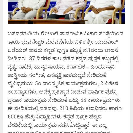
ಬಸವನಗುಡಿಯ ಗೋಖಲೆ ಸಾರ್ವಜನಿಕ ವಿಚಾರ ಸಂಸ್ಥೆಯಿಂದ
ತಾಯಿ ಭುವನೇಶ್ವರಿ ಮೆರವಣಿಗೆಯ ಬಳಿಕ ಶ್ರೀ ಯದುವೀರ್‌
ಒಡೆಯರ್ ಅವರು ಕನ್ನಡ ಪುಸ್ತಕ ಹಬ್ಬಕ್ಕೆ ನ.1ರಂದು ಚಾಲನೆ
ನೀಡಿದರು. 37 ದಿನಗಳ ಕಾಲ ನಡೆದ ಕನ್ನಡ ಪುಸ್ತಕ ಹಬ್ಬದಲ್ಲಿ
ನೃತ್ಯ, ನಾಟಕ, ಹಾಸ್ಯರಸಾಯನ, ಕರ್ನಾಟಕ – ಹಿಂದೂಸ್ತಾನಿ
ಶಾಸ್ತ್ರೀಯ ಸಂಗೀತ, ಏಕವ್ಯಕ್ತಿ ತಾಳಮದ್ದಲೆ ಸೇರಿದಂತೆ
ವೈವಿಧ್ಯಮಯ 5೦ ಸಾಂಸ್ಕೃತಿಕ ಕಾರ್ಯಕ್ರಮಗಳು, 2 ವಿಶೇಷ
ಉಪನ್ಯಾಸಗಳು, ಅನಕೃ ಪ್ರತಿಷ್ಠಾನ ನೀಡುವ ವಾರ್ಷಿಕ ಪ್ರಶಸ್ತಿ
ಪ್ರದಾನ ಕಾರ್ಯಕ್ರಮ ಸೇರಿದಂತೆ ಒಟ್ಟು 55 ಕಾರ್ಯಕ್ರಮಗಳು
ಈ ವೇದಿಕೆಯಲ್ಲಿ ನಡೆದವು. 210 ಹಿರಿಯ ಕಲಾವಿದರು ಹಾಗೂ
600ಕ್ಕೂ ಹೆಚ್ಚು ವಿದ್ಯಾರ್ಥಿಗಳು ಕನ್ನಡ ಪುಸ್ತಕ ಹಬ್ಬದ
ವೇದಿಕೆಯಲ್ಲಿ ಕಾರ್ಯಕ್ರಮ ನಡೆಸಿಕೊಟ್ಟಿದ್ದಾರೆ. ಈ ಎಲ್ಲ
ಕಾರ್ಯಕ್ರಮಗಳಿಗೂ ಸಂಸ್ಕಾರ ಭಾರತಿಯ ಕಲಾಸಹಕಾರ