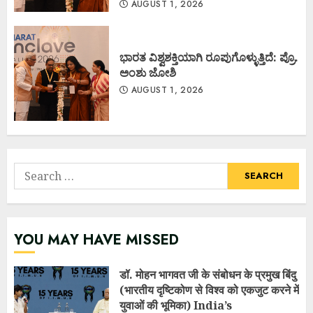
AUGUST 1, 2026
ಭಾರತ ವಿಶ್ವಶಕ್ತಿಯಾಗಿ ರೂಪುಗೊಳ್ಳುತ್ತಿದೆ: ಪ್ರೊ.
ಅಂಶು ಜೋಶಿ
AUGUST 1, 2026
Search
for:
YOU MAY HAVE MISSED
डॉ. मोहन भागवत जी के संबोधन के प्रमुख बिंदु
(भारतीय दृष्टिकोण से विश्व को एकजुट करने में
युवाओं की भूमिका) India’s