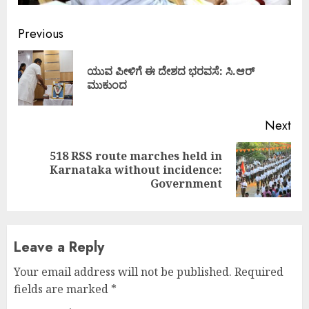
Continue
Previous
Reading
ಯುವ ಪೀಳಿಗೆ ಈ ದೇಶದ ಭರವಸೆ: ಸಿ.ಆರ್
Pre
ಮುಕುಂದ
pos
Next
518 RSS route marches held in
Next
Karnataka without incidence:
post:
Government
Leave a Reply
Your email address will not be published.
Required
fields are marked
*