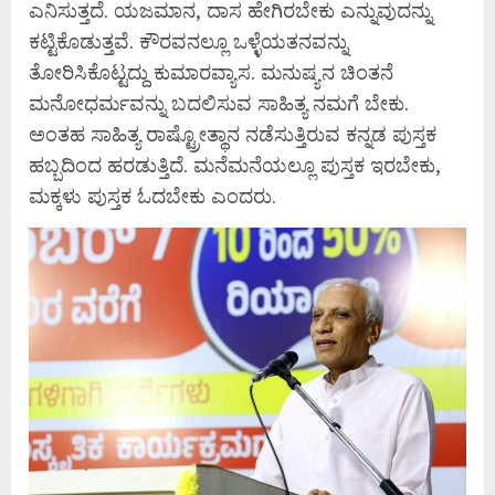
ಎನಿಸುತ್ತದೆ. ಯಜಮಾನ, ದಾಸ ಹೇಗಿರಬೇಕು ಎನ್ನುವುದನ್ನು
ಕಟ್ಟಿಕೊಡುತ್ತವೆ. ಕೌರವನಲ್ಲೂ ಒಳ್ಳೆಯತನವನ್ನು
ತೋರಿಸಿಕೊಟ್ಟದ್ದು ಕುಮಾರವ್ಯಾಸ. ಮನುಷ್ಯನ ಚಿಂತನೆ
ಮನೋಧರ್ಮವನ್ನು ಬದಲಿಸುವ ಸಾಹಿತ್ಯ ನಮಗೆ ಬೇಕು.
ಅಂತಹ ಸಾಹಿತ್ಯ ರಾಷ್ಟ್ರೋತ್ಥಾನ ನಡೆಸುತ್ತಿರುವ ಕನ್ನಡ ಪುಸ್ತಕ
ಹಬ್ಬದಿಂದ ಹರಡುತ್ತಿದೆ. ಮನೆಮನೆಯಲ್ಲೂ ಪುಸ್ತಕ ಇರಬೇಕು,
ಮಕ್ಕಳು ಪುಸ್ತಕ ಓದಬೇಕು ಎಂದರು.