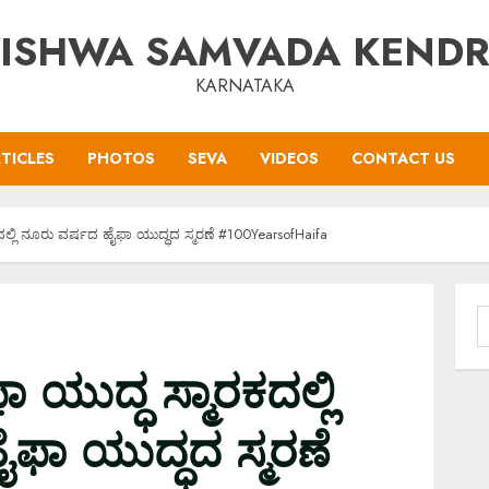
ISHWA SAMVADA KEND
KARNATAKA
TICLES
PHOTOS
SEVA
VIDEOS
CONTACT US
ದಲ್ಲಿ ನೂರು ವರ್ಷದ ಹೈಫಾ ಯುದ್ಧದ ಸ್ಮರಣೆ #100YearsofHaifa
S
f
 ಯುದ್ಧ ಸ್ಮಾರಕದಲ್ಲಿ
ಫಾ ಯುದ್ಧದ ಸ್ಮರಣೆ