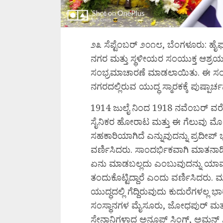
೨೩ ಸೆಪ್ಟೆಂಬರ್ ೨೦೧೮, ಬೆಂಗಳೂರು: ಹೈ
ನಗರ ಮತ್ತು ಸ್ಥಳೀಯರ ಸಂಯುಕ್ತ ಆಶ್ರಯದ
ಸಂಭ್ರಮಾಚಾರಣೆ ಮಾಡಲಾಯಿತು. ಈ ಸಂದರ್ಭದ
ನಗರದಲ್ಲಿರುವ ಯುದ್ಧ ಸ್ಮಾರಕಕ್ಕೆ ಪುಷ್ಪಾ
1914 ಜುಲೈ ನಿಂದ 1918 ನವೆಂಬರ್ ವರೆ
ಸೈನಿಕರ ಹೋರಾಟ ಮತ್ತು ಈ ಗೆಲುವು ಮ
ಸಹಕಾರಿಯಾಗಿದೆ ಎನ್ನುವುದನ್ನು ಪ್ರದೀಪ್
ವರ್ಣಿಸಿದರು. ಸಾಂದರ್ಭಿಕವಾಗಿ ಮಾತನಾಡಿ
ಏನು ಮಾಡಬಲ್ಲದು ಎಂಬುವುದನ್ನು ಯಾವ ರೀ
ತಂದುಕೊಟ್ಟಿದ್ದಾರೆ ಎಂದು ವರ್ಣಿಸಿದರು. 
ಯುದ್ಧದಲ್ಲಿ ಗೆದ್ದಿರುವುದು ಕುದುರೆಗಳ
ಸಂಸ್ಥಾನಗಳ ಮೈಸೂರು, ಜೋಧಪುರ್ ಮತ್ತ
ಸೇನಾನಿಗಳಾದ ಅನೂಪ್ ಸಿಂಗ್, ಅಮನ್ ಸ