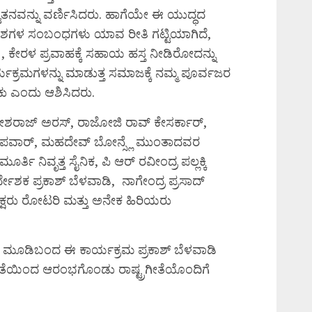
್ಟತನವನ್ನು ವರ್ಣಿಸಿದರು. ಹಾಗೆಯೇ ಈ ಯುದ್ಧದ
ದೇಶಗಳ ಸಂಬಂಧಗಳು ಯಾವ ರೀತಿ ಗಟ್ಟಿಯಾಗಿದೆ,
 , ಕೇರಳ ಪ್ರವಾಹಕ್ಕೆ ಸಹಾಯ ಹಸ್ತ ನೀಡಿರೋದನ್ನು
ಕ್ರಮಗಳನ್ನು ಮಾಡುತ್ತ ಸಮಾಜಕ್ಕೆ ನಮ್ಮ ಪೂರ್ವಜರ
ು ಎಂದು ಆಶಿಸಿದರು.
 ದೇಶರಾಜ್ ಅರಸ್, ರಾಜೋಜಿ ರಾವ್ ಕೇಸರ್ಕಾರ್,
್ ಪವಾರ್, ಮಹದೇವ್ ಬೋನ್ಸ್ಲೆ ಮುಂತಾದವರ
ರ್ತಿ ನಿವೃತ್ತ ಸೈನಿಕ, ಪಿ ಆರ್ ರವೀಂದ್ರ ಪಲ್ಲಕ್ಕಿ
ರ್ದೇಶಕ ಪ್ರಕಾಶ್ ಬೆಳವಾಡಿ, ನಾಗೇಂದ್ರ ಪ್ರಸಾದ್
ಧ್ಯಕ್ಷರು ರೋಟರಿ ಮತ್ತು ಅನೇಕ ಹಿರಿಯರು
ಮೂಡಿಬಂದ ಈ ಕಾರ್ಯಕ್ರಮ ಪ್ರಕಾಶ್ ಬೆಳವಾಡಿ
ೀತೆಯಿಂದ ಆರಂಭಗೊಂಡು ರಾಷ್ಟ್ರಗೀತೆಯೊಂದಿಗೆ