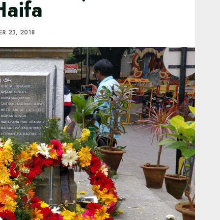
aifa
R 23, 2018