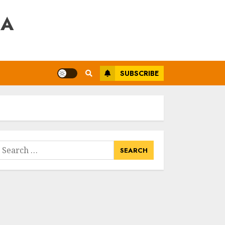
RA
SUBSCRIBE
earch
or: