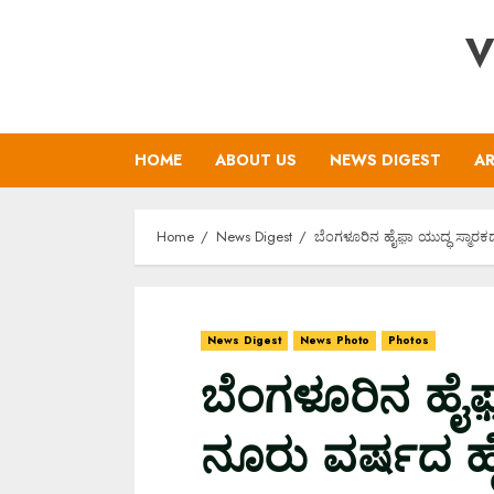
Skip
V
to
content
HOME
ABOUT US
NEWS DIGEST
AR
Home
News Digest
ಬೆಂಗಳೂರಿನ ಹೈಫ಼ಾ ಯುದ್ಧ ಸ್ಮಾರಕ
News Digest
News Photo
Photos
ಬೆಂಗಳೂರಿನ ಹೈಫ಼ಾ
ನೂರು ವರ್ಷದ ಹೈ