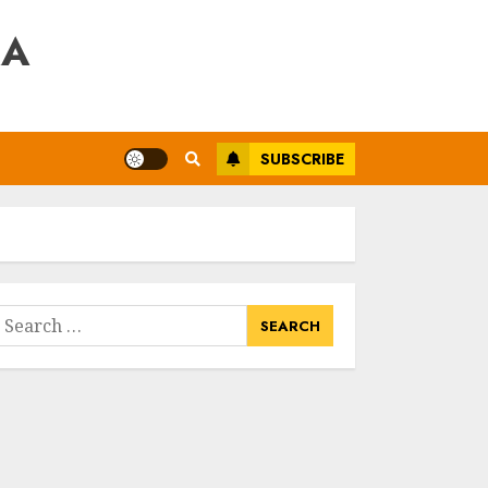
RA
SUBSCRIBE
earch
or: