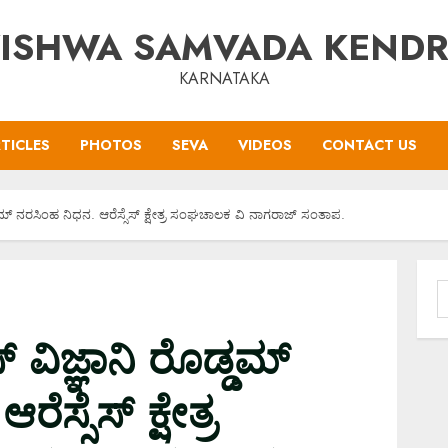
ISHWA SAMVADA KEND
KARNATAKA
TICLES
PHOTOS
SEVA
VIDEOS
CONTACT US
್ಡಮ್ ನರಸಿಂಹ ನಿಧನ. ಆರೆಸ್ಸೆಸ್ ಕ್ಷೇತ್ರ ಸಂಘಚಾಲಕ ವಿ ನಾಗರಾಜ್ ಸಂತಾಪ.
S
f
 ವಿಜ್ಞಾನಿ ರೊಡ್ಡಮ್
ಸ್ಸೆಸ್ ಕ್ಷೇತ್ರ