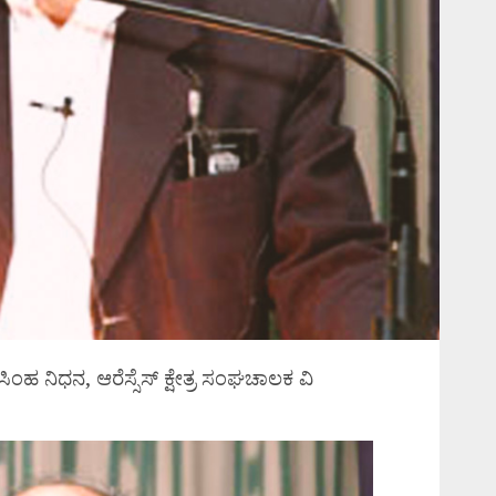
ಸಿಂಹ ನಿಧನ, ಆರೆಸ್ಸೆಸ್ ಕ್ಷೇತ್ರ ಸಂಘಚಾಲಕ ವಿ