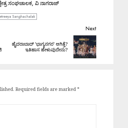
ರದ ಕ್ಷೇತ್ರ ಸಂಘಚಾಲಕ, ವಿ ನಾಗರಾಜ್
etreeya Sanghachalak
Next
ಹೈದರಾಬಾದ್ ’ಭಾಗ್ಯನಗರ’ ಆಗಿತ್ತೆ?
Previous
Next
ಿ
ಇತಿಹಾಸ ಹೇಳುವುದೇನು?
post:
post:
lished.
Required fields are marked
*