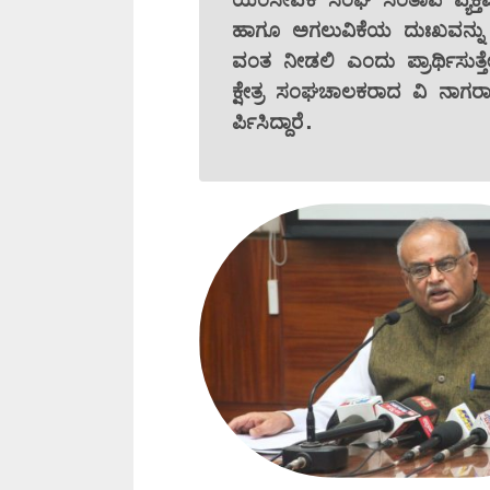
ಹಾಗೂ ಅಗಲುವಿಕೆಯ ದುಃಖವನ್ನು ಭ
ವಂತ ನೀಡಲಿ ಎಂದು ಪ್ರಾರ್ಥಿಸುತ್ತೇ
ಕ್ಷೇತ್ರ ಸಂಘಚಾಲಕರಾದ ವಿ ನಾಗ
ರ್ಪಿಸಿದ್ದಾರೆ.