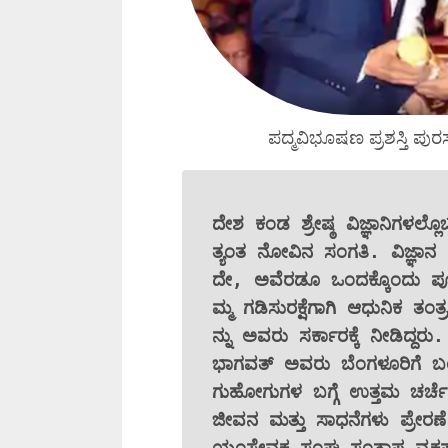
ಪದ್ಮವಿಭೂಷಣ ಪ್ರಶಸ್ತಿ ಪು
ದೇಶ ಕಂಡ ಶ್ರೇಷ್ಠ ವಿಜ್ಞಾನಿಗಳಲ
ತ್ಯಂತ ನೋವಿನ ಸಂಗತಿ. ವಿಜ್ಞಾನ 
ದೇ, ಅವೆರಡೂ ಒಂದಕ್ಕೊಂದು ಪೂರ
ಮ್ಮ ಗಡಿಸುರಕ್ಷೆಗಾಗಿ ಆಧುನಿಕ ತಂ
ನ್ನು ಅವರು ಸರ್ಕಾರಕ್ಕೆ ನೀಡಿದ್ದ
ಭಾಗವತ್ ಅವರು ಬೆಂಗಳೂರಿಗೆ ಬಂ
ಗುಹೋಗುಗಳ ಬಗ್ಗೆ ಉತ್ತಮ ಚರ್ಚೆ
ಜೀವನ ಮತ್ತು ಸಾಧನೆಗಳು ಪ್ರೇರಣೆ
ಯಂಸೇವಕ ಸಂಘ ಸಂತಾಪ ವ್ಯಕ್ತಪಡಿಸ