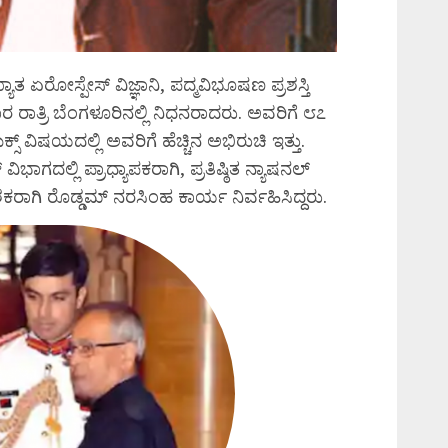
ತ ಏರೋಸ್ಪೇಸ್ ವಿಜ್ಞಾನಿ, ಪದ್ಮವಿಭೂಷಣ ಪ್ರಶಸ್ತಿ
ಾತ್ರಿ ಬೆಂಗಳೂರಿನಲ್ಲಿ ನಿಧನರಾದರು. ಅವರಿಗೆ ೮೭
್ಸ್ ವಿಷಯದಲ್ಲಿ ಅವರಿಗೆ ಹೆಚ್ಚಿನ ಅಭಿರುಚಿ ಇತ್ತು.
ಭಾಗದಲ್ಲಿ ಪ್ರಾಧ್ಯಾಪಕರಾಗಿ, ಪ್ರತಿಷ್ಠಿತ ನ್ಯಾಷನಲ್
ರಾಗಿ ರೊಡ್ಡಮ್ ನರಸಿಂಹ ಕಾರ್ಯ ನಿರ್ವಹಿಸಿದ್ದರು.