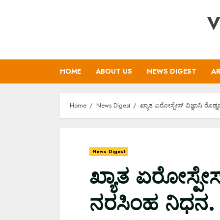
Skip
V
to
content
HOME
ABOUT US
NEWS DIGEST
AR
Home
News Digest
ಖ್ಯಾತ ಏರೋಸ್ಪೇಸ್ ವಿಜ್ಞಾನಿ ರೊಡ
News Digest
ಖ್ಯಾತ ಏರೋಸ್ಪೇಸ್
ನರಸಿಂಹ ನಿಧನ. ಆರೆ