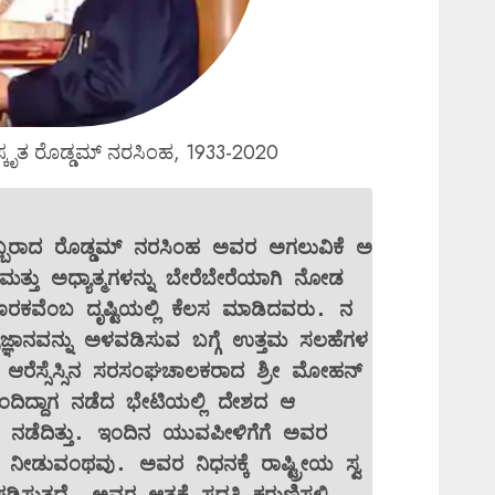
ರಸ್ಕೃತ ರೊಡ್ಡಮ್ ನರಸಿಂಹ, 1933-2020
್ಲೊಬ್ಬರಾದ ರೊಡ್ಡಮ್ ನರಸಿಂಹ ಅವರ ಅಗಲುವಿಕೆ ಅ
ಮತ್ತು ಅಧ್ಯಾತ್ಮಗಳನ್ನು ಬೇರೆಬೇರೆಯಾಗಿ ನೋಡ
ಕವೆಂಬ ದೃಷ್ಟಿಯಲ್ಲಿ ಕೆಲಸ ಮಾಡಿದವರು. ನ
ತ್ರಜ್ಞಾನವನ್ನು ಅಳವಡಿಸುವ ಬಗ್ಗೆ ಉತ್ತಮ ಸಲಹೆಗಳ
ರು. ಆರೆಸ್ಸೆಸ್ಸಿನ ಸರಸಂಘಚಾಲಕರಾದ ಶ್ರೀ ಮೋಹನ್
ದಿದ್ದಾಗ ನಡೆದ ಭೇಟಿಯಲ್ಲಿ ದೇಶದ ಆ
 ನಡೆದಿತ್ತು. ಇಂದಿನ ಯುವಪೀಳಿಗೆಗೆ ಅವರ
 ನೀಡುವಂಥವು. ಅವರ ನಿಧನಕ್ಕೆ ರಾಷ್ಟ್ರೀಯ ಸ್ವ
ುತ್ತದೆ. ಅವರ ಆತ್ಮಕ್ಕೆ ಸದ್ಗತಿ ಕರುಣಿಸಲಿ