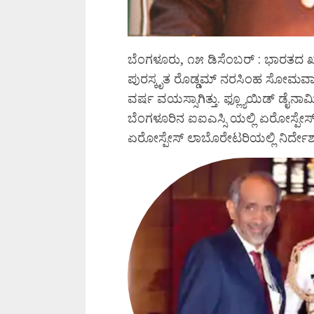
ಬೆಂಗಳೂರು, ೧೫ ಡಿಸೆಂಬರ್ : ಭಾರತದ ಖ್ಯಾ
ಪುರಸ್ಕೃತ ರೊಡ್ಡಮ್ ನರಸಿಂಹ ಸೋಮವಾರ ರ
ವರ್ಷ ವಯಸ್ಸಾಗಿತ್ತು. ಫ್ಲ್ಯೂಯಿಡ್ ಡೈನಾಮಿಕ
ಬೆಂಗಳೂರಿನ ಐಐಎಸ್ಸಿ ಯಲ್ಲಿ ಏರೋಸ್ಪೇಸ್ ವಿ
ಏರೋಸ್ಪೇಸ್ ಲಾಬೊರೇಟರಿಯಲ್ಲಿ ನಿರ್ದೇಶಕ