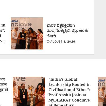
 in
ಭಾರತ ವಿಶ್ವಶಕ್ತಿಯಾಗಿ
s”:
ರೂಪುಗೊಳ್ಳುತ್ತಿದೆ: ಪ್ರೊ. ಅಂಶು
t
ಜೋಶಿ
ve
AUGUST 1, 2026
ोधन
“India’s Global
्टिकोण
Leadership Rooted in
युवाओं
Civilisational Ethos”:
Prof Anshu Joshi at
MyBHARAT Conclave
e
at Bengaluru