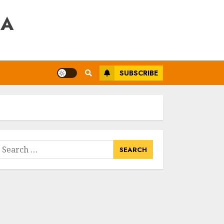
RA
SUBSCRIBE
earch
or: