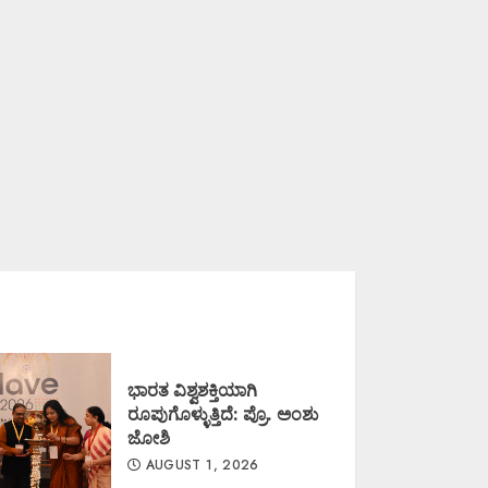
ಭಾರತ ವಿಶ್ವಶಕ್ತಿಯಾಗಿ
ರೂಪುಗೊಳ್ಳುತ್ತಿದೆ: ಪ್ರೊ. ಅಂಶು
ಜೋಶಿ
AUGUST 1, 2026