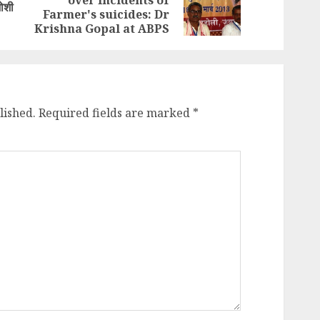
Previous
Next
ोशी
Farmer's suicides: Dr
post:
post:
Krishna Gopal at ABPS
lished.
Required fields are marked
*