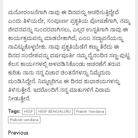
ಮನೋರಂಜನೆಗಾಗಿ ನಾವು ಈ ದಿನವನ್ನು ಆಚರಿಸುತ್ತಿದ್ದೇವೆ
ಎಂದು ತಿಳಿಯದೇ, ಸಂಪೂರ್ಣ ಪ್ರಕೃತಿಯ ಪೋಷಣೆಗಾಗಿ, ನಮ್ಮ
ಜೀವನವನ್ನು ಸುಂದರವಾಗಿಸಲು, ಎಲ್ಲರ ಉನ್ನತಿಗಾಗಿ ನಾವು ಈ
ಕಾರ್ಯಕ್ರಮವನ್ನು ಮಾಡಬೇಕಾಗಿದೆ, ಎಂಬ ಸದ್ಭಾವನೆಯನ್ನು
ನಾವಿಟ್ಟುಕೊಳ್ಳಬೇಕು. ನಾವು ಪ್ರಕೃತಿಯೆಡೆಗೆ ಕಣ್ಣು ತೆರೆದು ಈ
ದಿನದ ಸಂದೇಶವನ್ನು ವರ್ಷಪೂರ್ತಿ ನಮ್ಮ ದೈನಂದಿನ ಸಣ್ಣ-ಪುಟ್ಟ
ಕೆಲಸ ಕಾರ್ಯಗಳಲ್ಲಿ ಅಳವಡಿಸಿಕೊಂಡು ಆಚರಣೆಗೆ ತರುವ
ಕುರಿತು ನಾನು ನನ್ನ ವಿಚಾರ ಚಿಂತನೆಗಳನ್ನು ನಿಮ್ಮೆದುರು
ಮಂಡಿಸಿದ್ದೇನೆ. ನಿಮ್ಮಲ್ಲರಿಗೂ ಈ ದಿನದ ಶುಭಾಶಯಗಳನ್ನು
ತಿಳಿಸುತ್ತೇನೆ. ಇದರೊಂದಿಗೆ ನನ್ನ ಮಾತುಗಳಿಗೆ ವಿರಾಮ
ನೀಡುತ್ತೇನೆ.
Tags:
HSSF
HSSF BENGALURU
Prakriti Vandana
Prakruti vandana
Continue
Previous