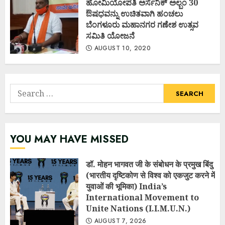
ಹೋಮಿಯೋಪತಿ ಅರ್ಸೆನಿಕ್ ಅಲ್ಬಂ 30
ಔಷಧವನ್ನು ಉಚಿತವಾಗಿ ಹಂಚಲು
ಬೆಂಗಳೂರು ಮಹಾನಗರ ಗಣೇಶ ಉತ್ಸವ
ಸಮಿತಿ ಯೋಜನೆ
AUGUST 10, 2020
Search
for:
YOU MAY HAVE MISSED
डॉ. मोहन भागवत जी के संबोधन के प्रमुख बिंदु
(भारतीय दृष्टिकोण से विश्व को एकजुट करने में
युवाओं की भूमिका) India’s
International Movement to
Unite Nations (I.I.M.U.N.)
AUGUST 7, 2026