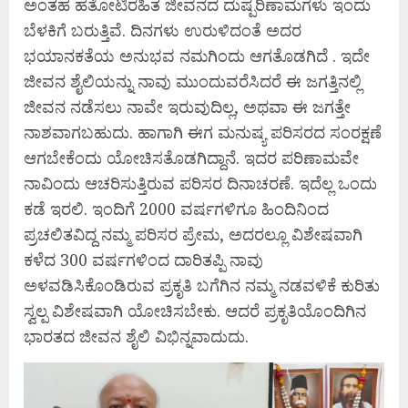
ಅಂತಹ ಹತೋಟಿರಹಿತ ಜೀವನದ ದುಷ್ಪರಿಣಾಮಗಳು ಇಂದು
ಬೆಳಕಿಗೆ ಬರುತ್ತಿವೆ. ದಿನಗಳು ಉರುಳಿದಂತೆ ಅದರ
ಭಯಾನಕತೆಯ ಅನುಭವ ನಮಗಿಂದು ಆಗತೊಡಗಿದೆ . ಇದೇ
ಜೀವನ ಶೈಲಿಯನ್ನು ನಾವು ಮುಂದುವರೆಸಿದರೆ ಈ ಜಗತ್ತಿನಲ್ಲಿ
ಜೀವನ ನಡೆಸಲು ನಾವೇ ಇರುವುದಿಲ್ಲ, ಅಥವಾ ಈ ಜಗತ್ತೇ
ನಾಶವಾಗಬಹುದು. ಹಾಗಾಗಿ ಈಗ ಮನುಷ್ಯ ಪರಿಸರದ ಸಂರಕ್ಷಣೆ
ಆಗಬೇಕೆಂದು ಯೋಚಿಸತೊಡಗಿದ್ದಾನೆ. ಇದರ ಪರಿಣಾಮವೇ
ನಾವಿಂದು ಆಚರಿಸುತ್ತಿರುವ ಪರಿಸರ ದಿನಾಚರಣೆ. ಇದೆಲ್ಲ ಒಂದು
ಕಡೆ ಇರಲಿ. ಇಂದಿಗೆ 2000 ವರ್ಷಗಳಿಗೂ ಹಿಂದಿನಿಂದ
ಪ್ರಚಲಿತವಿದ್ದ ನಮ್ಮ ಪರಿಸರ ಪ್ರೇಮ, ಅದರಲ್ಲೂ ವಿಶೇಷವಾಗಿ
ಕಳೆದ 300 ವರ್ಷಗಳಿಂದ ದಾರಿತಪ್ಪಿ ನಾವು
ಅಳವಡಿಸಿಕೊಂಡಿರುವ ಪ್ರಕೃತಿ ಬಗೆಗಿನ ನಮ್ಮ ನಡವಳಿಕೆ ಕುರಿತು
ಸ್ವಲ್ಪ ವಿಶೇಷವಾಗಿ ಯೋಚಿಸಬೇಕು. ಆದರೆ ಪ್ರಕೃತಿಯೊಂದಿಗಿನ
ಭಾರತದ ಜೀವನ ಶೈಲಿ ವಿಭಿನ್ನವಾದುದು.