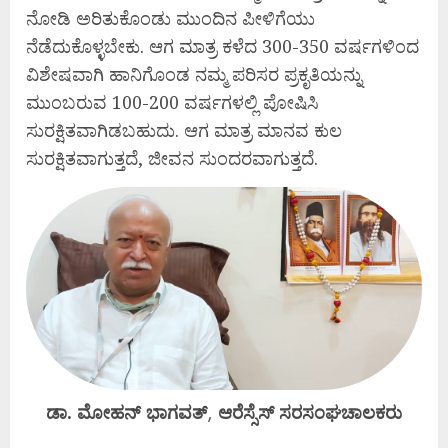
ನೋಡಿ ಅರಿತುಕೊಂಡು ಮುಂದಿನ ಪೀಳಿಗೆಯು
ನೆಡೆದುಕೊಳ್ಳಬೇಕು. ಆಗ ಮಾತ್ರ ಕಳೆದ 300-350 ವರ್ಷಗಳಿಂದ
ವಿಶೇಷವಾಗಿ ಹಾನಿಗೊಂಡ ನಮ್ಮ ಪರಿಸರ ಪ್ರಕೃತಿಯನ್ನು
ಮುಂಬರುವ 100-200 ವರ್ಷಗಳಲ್ಲಿ ಪೋಷಿಸಿ
ಸುರಕ್ಷಿತವಾಗಿಡಬಹುದು. ಆಗ ಮಾತ್ರ ಮಾನವ ಕುಲ
ಸುರಕ್ಷಿತವಾಗುತ್ತದೆ, ಜೀವನ ಸುಂದರವಾಗುತ್ತದೆ.
ಡಾ. ಮೋಹನ್ ಭಾಗವತ್
,
ಆರೆಸ್ಸೆಸ್ ಸರಸಂಘಚಾಲಕರು