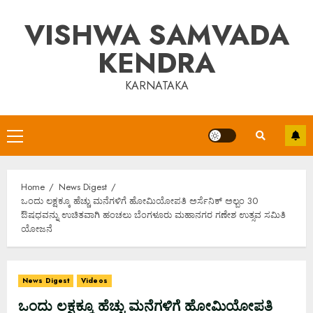
Skip
VISHWA SAMVADA
to
content
KENDRA
KARNATAKA
Primary
Menu
Home
News Digest
ಒಂದು ಲಕ್ಷಕ್ಕೂ ಹೆಚ್ಚು ಮನೆಗಳಿಗೆ ಹೋಮಿಯೋಪತಿ ಅರ್ಸೆನಿಕ್ ಅಲ್ಬಂ 30
ಔಷಧವನ್ನು ಉಚಿತವಾಗಿ ಹಂಚಲು ಬೆಂಗಳೂರು ಮಹಾನಗರ ಗಣೇಶ ಉತ್ಸವ ಸಮಿತಿ
ಯೋಜನೆ
News Digest
Videos
ಒಂದು ಲಕ್ಷಕ್ಕೂ ಹೆಚ್ಚು ಮನೆಗಳಿಗೆ ಹೋಮಿಯೋಪತಿ