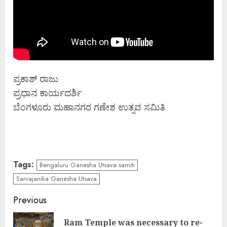
ಪ್ರಕಾಶ್ ರಾಜು
ಪ್ರಧಾನ ಕಾರ್ಯದರ್ಶಿ
ಬೆಂಗಳೂರು ಮಹಾನಗರ ಗಣೇಶ ಉತ್ಸವ ಸಮಿತಿ
Tags:
Bengaluru Ganesha Utsava samiti
Sarvajanika Ganesha Utsava
Continue
Previous
Reading
Ram Temple was necessary to re-