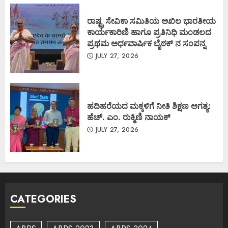
ರಾಷ್ಟ್ರ ಸೇವಿಕಾ ಸಮಿತಿಯ ಅಖಿಲ ಭಾರತೀಯ
ಕಾರ್ಯಕಾರಿಣಿ ಹಾಗೂ ಪ್ರತಿನಿಧಿ ಮಂಡಲದ
ಪ್ರಥಮ ಅರ್ಧವಾರ್ಷಿಕ ಬೈಠಕ್ ನ ಸಂಪನ್ನ
JULY 27, 2026
ಹದಿಹರೆಯದ ಮಕ್ಕಳಿಗೆ ನೀತಿ ಶಿಕ್ಷಣ ಅಗತ್ಯ:
ಹೆಚ್. ಎಂ. ರುಕ್ಮಿಣಿ ನಾಯಕ್
JULY 27, 2026
CATEGORIES