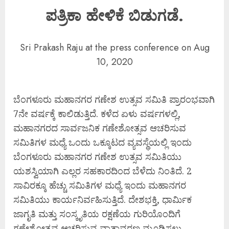
ಪತ್ರಿಕಾ ಹೇಳಿಕೆ ಬಿಡುಗಡೆ.
Sri Prakash Raju at the press conference on Aug
10, 2020
ಬೆಂಗಳೂರು ಮಹಾನಗರ ಗಣೇಶ ಉತ್ಸವ ಸಮಿತಿ ಪ್ರಾರಂಭವಾಗಿ
7ನೇ ವರ್ಷಕ್ಕೆ ಕಾಲಿಡುತ್ತಿದೆ. ಕಳೆದ ಏಳು ವರ್ಷಗಳಲ್ಲಿ,
ಮಹಾನಗರದ ಸಾರ್ವಜನಿಕ ಗಣೇಶೋತ್ಸವ ಆಚರಿಸುವ
ಸಮಿತಿಗಳ ಮಧ್ಯೆ ಒಂದು ಒಕ್ಕೂಟದ ವ್ಯವಸ್ಥೆಯಲ್ಲಿ ಇಂದು
ಬೆಂಗಳೂರು ಮಹಾನಗರ ಗಣೇಶ ಉತ್ಸವ ಸಮಿತಿಯು
ಯಶಸ್ವಿಯಾಗಿ ಎಲ್ಲರ ಸಹಕಾರದಿಂದ ಬೆಳೆದು ನಿಂತಿದೆ. 2
ಸಾವಿರಕ್ಕೂ ಹೆಚ್ಚು ಸಮಿತಿಗಳ ಮಧ್ಯೆ ಇಂದು ಮಹಾನಗರ
ಸಮಿತಿಯು ಕಾರ್ಯನಿರ್ವಹಿಸುತ್ತಿದೆ. ದೇಶಭಕ್ತಿ, ಧಾರ್ಮಿಕ
ಜಾಗೃತಿ ಮತ್ತು ಸಂಸ್ಕೃತಿಯ ರಕ್ಷಣೆಯ ಗುರಿಯೊಂದಿಗೆ
ಗಣೇಶೋತ್ಸವ ಆಚರಿಸುವ ವಾತಾವರಣ ಮೂಡಿಸಲು