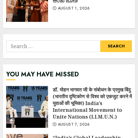
ಅಂಶು ಜೋಶಿ
AUGUST 1, 2026
Search
for:
YOU MAY HAVE MISSED
डॉ. मोहन भागवत जी के संबोधन के प्रमुख बिंदु
(भारतीय दृष्टिकोण से विश्व को एकजुट करने में
युवाओं की भूमिका) India’s
International Movement to
Unite Nations (I.I.M.U.N.)
AUGUST 7, 2026
“India’s Global Leadership