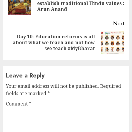
Pre
establish traditional Hindu values :
pos
Arun Anand
Next
Day 10: Education reforms is all
Next
about what we teach and not how
post:
we teach #MyBharat
Leave a Reply
Your email address will not be published.
Required
fields are marked
*
Comment
*