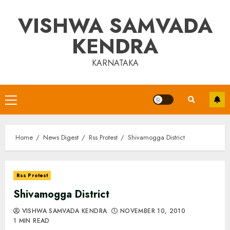
Skip
VISHWA SAMVADA
to
content
KENDRA
KARNATAKA
Primary
Menu
Home
News Digest
Rss Protest
Shivamogga District
Rss Protest
Shivamogga District
VISHWA SAMVADA KENDRA
NOVEMBER 10, 2010
1 MIN READ