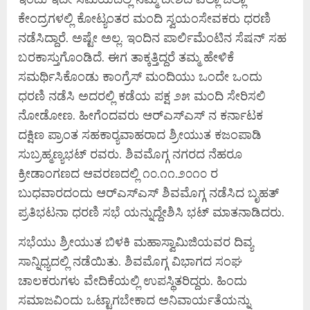
ಕೇಂದ್ರಗಳಲ್ಲಿ ಕೋಟ್ಯಂತರ ಮಂದಿ ಸ್ವಯಂಸೇವಕರು ಧರಣಿ
ನಡೆಸಿದ್ದಾರೆ. ಅಷ್ಟೇ ಅಲ್ಲ. ಇಂದಿನ ಪಾರ್ಲಿಮೆಂಟಿನ ಸೆಷನ್ ಸಹ
ಬರಕಾಸ್ತುಗೊಂಡಿದೆ. ಈಗ ತಾಕ್ಕತ್ತಿದ್ದರೆ ತಮ್ಮ ಹೇಳಿಕೆ
ಸಮರ್ಥಿಸಿಕೊಂಡು ಕಾಂಗ್ರೆಸ್ ಮಂದಿಯು ಒಂದೇ ಒಂದು
ಧರಣಿ ನಡೆಸಿ ಅದರಲ್ಲಿ ಕಡೆಯ ಪಕ್ಷ ೨೫ ಮಂದಿ ಸೇರಿಸಲಿ
ನೋಡೋಣ. ಹೀಗೆಂದವರು ಆರ್‌ಎಸ್‌ಎಸ್ ನ ಕರ್ನಾಟಕ
ದಕ್ಷಿಣ ಪ್ರಾಂತ ಸಹಕಾರ‍್ಯವಾಹರಾದ ಶ್ರೀಯುತ ಕಜಂಪಾಡಿ
ಸುಬ್ರಹ್ಮಣ್ಯಭಟ್ ರವರು. ಶಿವಮೊಗ್ಗ ನಗರದ ನೆಹರೂ
ಕ್ರೀಡಾಂಗಣದ ಆವರಣದಲ್ಲಿ ೧೦.೧೧.೨೦೧೦ ರ
ಬುಧವಾರದಂದು ಆರ್‌ಎಸ್‌ಎಸ್ ಶಿವಮೊಗ್ಗ ನಡೆಸಿದ ಬೃಹತ್
ಪ್ರತಿಭಟನಾ ಧರಣಿ ಸಭೆ ಯನ್ನುದ್ದೇಶಿಸಿ ಭಟ್ ಮಾತನಾಡಿದರು.
ಸಭೆಯು ಶ್ರೀಯುತ ಬಿಳಕಿ ಮಹಾಸ್ವಾಮಿಜಿಯವರ ದಿವ್ಯ
ಸಾನ್ನಿಧ್ಯದಲ್ಲಿ ನಡೆಯಿತು. ಶಿವಮೊಗ್ಗ ವಿಭಾಗದ ಸಂಘ
ಚಾಲಕರುಗಳು ವೇದಿಕೆಯಲ್ಲಿ ಉಪಸ್ಥಿತರಿದ್ದರು. ಹಿಂದು
ಸಮಾಜವಿಂದು ಒಟ್ಟಾಗಬೇಕಾದ ಅನಿವಾರ್ಯತೆಯನ್ನು