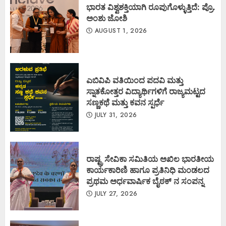
ಭಾರತ ವಿಶ್ವಶಕ್ತಿಯಾಗಿ ರೂಪುಗೊಳ್ಳುತ್ತಿದೆ: ಪ್ರೊ.
ಅಂಶು ಜೋಶಿ
AUGUST 1, 2026
ಎಬಿವಿಪಿ ವತಿಯಿಂದ ಪದವಿ ಮತ್ತು
ಸ್ನಾತಕೋತ್ತರ ವಿದ್ಯಾರ್ಥಿಗಳಿಗೆ ರಾಜ್ಯಮಟ್ಟದ
ಸಣ್ಣಕಥೆ ಮತ್ತು ಕವನ ಸ್ಪರ್ಧೆ
JULY 31, 2026
ರಾಷ್ಟ್ರ ಸೇವಿಕಾ ಸಮಿತಿಯ ಅಖಿಲ ಭಾರತೀಯ
ಕಾರ್ಯಕಾರಿಣಿ ಹಾಗೂ ಪ್ರತಿನಿಧಿ ಮಂಡಲದ
ಪ್ರಥಮ ಅರ್ಧವಾರ್ಷಿಕ ಬೈಠಕ್ ನ ಸಂಪನ್ನ
JULY 27, 2026