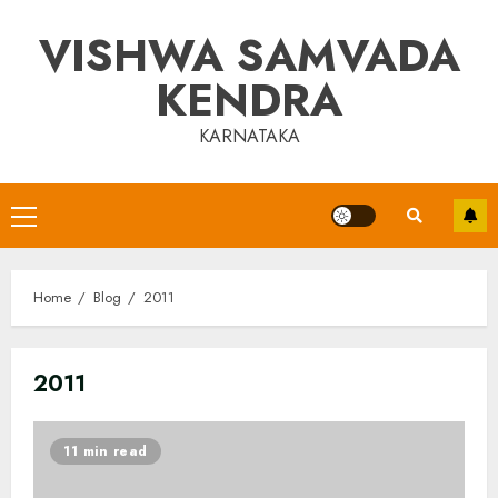
Skip
VISHWA SAMVADA
to
content
KENDRA
KARNATAKA
Primary
Menu
Home
Blog
2011
2011
11 min read