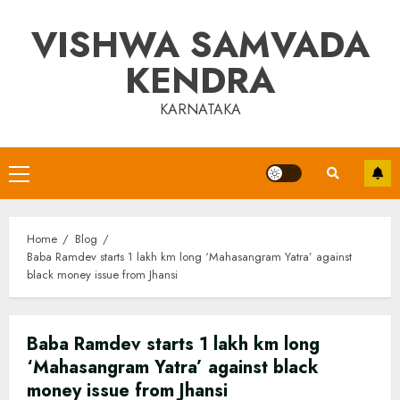
Skip
VISHWA SAMVADA
to
content
KENDRA
KARNATAKA
Primary
Menu
Home
Blog
Baba Ramdev starts 1 lakh km long ‘Mahasangram Yatra’ against
black money issue from Jhansi
Baba Ramdev starts 1 lakh km long
‘Mahasangram Yatra’ against black
money issue from Jhansi