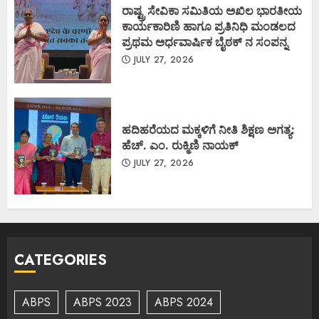
ರಾಷ್ಟ್ರ ಸೇವಿಕಾ ಸಮಿತಿಯ ಅಖಿಲ ಭಾರತೀಯ
ಕಾರ್ಯಕಾರಿಣಿ ಹಾಗೂ ಪ್ರತಿನಿಧಿ ಮಂಡಲದ
ಪ್ರಥಮ ಅರ್ಧವಾರ್ಷಿಕ ಬೈಠಕ್ ನ ಸಂಪನ್ನ
JULY 27, 2026
ಹದಿಹರೆಯದ ಮಕ್ಕಳಿಗೆ ನೀತಿ ಶಿಕ್ಷಣ ಅಗತ್ಯ:
ಹೆಚ್. ಎಂ. ರುಕ್ಮಿಣಿ ನಾಯಕ್
JULY 27, 2026
CATEGORIES
ABPS
ABPS 2023
ABPS 2024