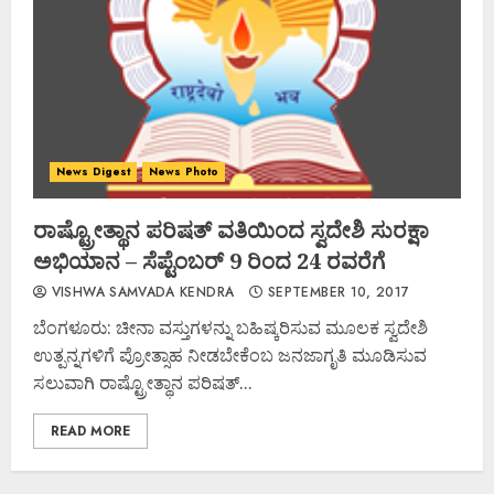
News Digest
News Photo
ರಾಷ್ಟ್ರೋತ್ಥಾನ ಪರಿಷತ್ ವತಿಯಿಂದ ಸ್ವದೇಶಿ ಸುರಕ್ಷಾ
ಅಭಿಯಾನ – ಸೆಪ್ಟೆಂಬರ್ 9 ರಿಂದ 24 ರವರೆಗೆ
VISHWA SAMVADA KENDRA
SEPTEMBER 10, 2017
ಬೆಂಗಳೂರು: ಚೀನಾ ವಸ್ತುಗಳನ್ನು ಬಹಿಷ್ಕರಿಸುವ ಮೂಲಕ ಸ್ವದೇಶಿ
ಉತ್ಪನ್ನಗಳಿಗೆ ಪ್ರೋತ್ಸಾಹ ನೀಡಬೇಕೆಂಬ ಜನಜಾಗೃತಿ ಮೂಡಿಸುವ
ಸಲುವಾಗಿ ರಾಷ್ಟ್ರೋತ್ಥಾನ ಪರಿಷತ್...
READ MORE