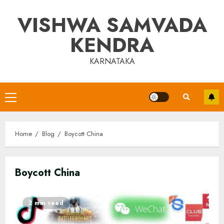
Skip
VISHWA SAMVADA
to
content
KENDRA
KARNATAKA
Primary
Menu
Home
Blog
Boycott China
Boycott China
2 min read