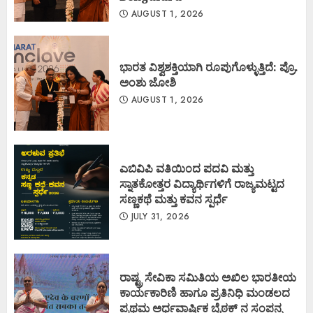
AUGUST 1, 2026
ಭಾರತ ವಿಶ್ವಶಕ್ತಿಯಾಗಿ ರೂಪುಗೊಳ್ಳುತ್ತಿದೆ: ಪ್ರೊ.
ಅಂಶು ಜೋಶಿ
AUGUST 1, 2026
ಎಬಿವಿಪಿ ವತಿಯಿಂದ ಪದವಿ ಮತ್ತು
ಸ್ನಾತಕೋತ್ತರ ವಿದ್ಯಾರ್ಥಿಗಳಿಗೆ ರಾಜ್ಯಮಟ್ಟದ
ಸಣ್ಣಕಥೆ ಮತ್ತು ಕವನ ಸ್ಪರ್ಧೆ
JULY 31, 2026
ರಾಷ್ಟ್ರ ಸೇವಿಕಾ ಸಮಿತಿಯ ಅಖಿಲ ಭಾರತೀಯ
ಕಾರ್ಯಕಾರಿಣಿ ಹಾಗೂ ಪ್ರತಿನಿಧಿ ಮಂಡಲದ
ಪ್ರಥಮ ಅರ್ಧವಾರ್ಷಿಕ ಬೈಠಕ್ ನ ಸಂಪನ್ನ