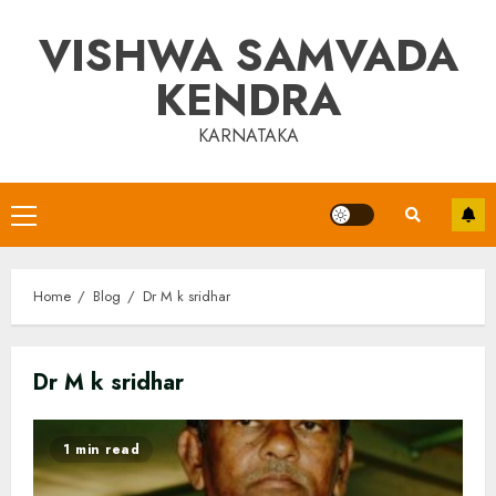
Skip
VISHWA SAMVADA
to
content
KENDRA
KARNATAKA
Primary
Menu
Home
Blog
Dr M k sridhar
Dr M k sridhar
1 min read