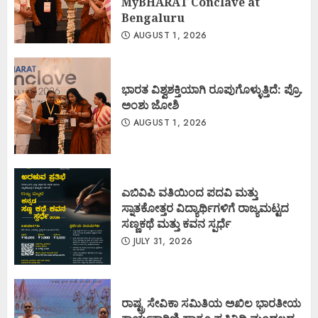
MyBHARAT Conclave at
Bengaluru
AUGUST 1, 2026
ಭಾರತ ವಿಶ್ವಶಕ್ತಿಯಾಗಿ ರೂಪುಗೊಳ್ಳುತ್ತಿದೆ: ಪ್ರೊ.
ಅಂಶು ಜೋಶಿ
AUGUST 1, 2026
ಎಬಿವಿಪಿ ವತಿಯಿಂದ ಪದವಿ ಮತ್ತು
ಸ್ನಾತಕೋತ್ತರ ವಿದ್ಯಾರ್ಥಿಗಳಿಗೆ ರಾಜ್ಯಮಟ್ಟದ
ಸಣ್ಣಕಥೆ ಮತ್ತು ಕವನ ಸ್ಪರ್ಧೆ
JULY 31, 2026
ರಾಷ್ಟ್ರ ಸೇವಿಕಾ ಸಮಿತಿಯ ಅಖಿಲ ಭಾರತೀಯ