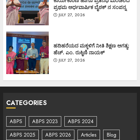
ಕಾರ್ಯಕಾರಿಣಿ ಹಾಗೂ ಪ್ರತಿನಿಧಿ ಮಂಡಲದ
ಪ್ರಥಮ ಅರ್ಧವಾರ್ಷಿಕ ಬೈಠಕ್ ನ ಸಂಪನ್ನ
JULY 27, 2026
ಹದಿಹರೆಯದ ಮಕ್ಕಳಿಗೆ ನೀತಿ ಶಿಕ್ಷಣ ಅಗತ್ಯ:
ಹೆಚ್. ಎಂ. ರುಕ್ಮಿಣಿ ನಾಯಕ್
JULY 27, 2026
CATEGORIES
ABPS
ABPS 2023
ABPS 2024
ABPS 2025
ABPS 2026
Articles
Blog