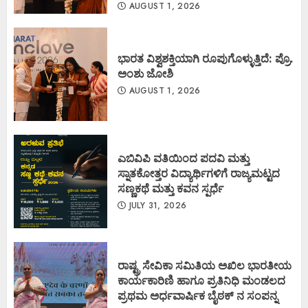
AUGUST 1, 2026
ಭಾರತ ವಿಶ್ವಶಕ್ತಿಯಾಗಿ ರೂಪುಗೊಳ್ಳುತ್ತಿದೆ: ಪ್ರೊ.
ಅಂಶು ಜೋಶಿ
AUGUST 1, 2026
ಎಬಿವಿಪಿ ವತಿಯಿಂದ ಪದವಿ ಮತ್ತು
ಸ್ನಾತಕೋತ್ತರ ವಿದ್ಯಾರ್ಥಿಗಳಿಗೆ ರಾಜ್ಯಮಟ್ಟದ
ಸಣ್ಣಕಥೆ ಮತ್ತು ಕವನ ಸ್ಪರ್ಧೆ
JULY 31, 2026
ರಾಷ್ಟ್ರ ಸೇವಿಕಾ ಸಮಿತಿಯ ಅಖಿಲ ಭಾರತೀಯ
ಕಾರ್ಯಕಾರಿಣಿ ಹಾಗೂ ಪ್ರತಿನಿಧಿ ಮಂಡಲದ
ಪ್ರಥಮ ಅರ್ಧವಾರ್ಷಿಕ ಬೈಠಕ್ ನ ಸಂಪನ್ನ