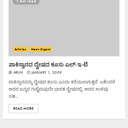
1 min read
Articles
News Digest
ಪಾಕಿಸ್ತಾನದ ದ್ವೇಷದ ಕೂಸು ಎಲ್-ಇ-ಟಿ
ARUN
JANUARY 1, 2009
ಪಾಕಿಸ್ತಾನವನ್ನು ದ್ವೇಷದ ಕೂಸು ಎಂದು ಕರೆಯಲಾಗುತ್ತದೆ. ಏಕೆಂದರೆ
ಅದರ ಜನ್ಮದ ಗುಟ್ಟಿರುವುದೇ ಭಾರತ ದ್ವೇಷದಲ್ಲಿ. ಅದರ ಉಳಿವು
ಸಹ...
READ MORE