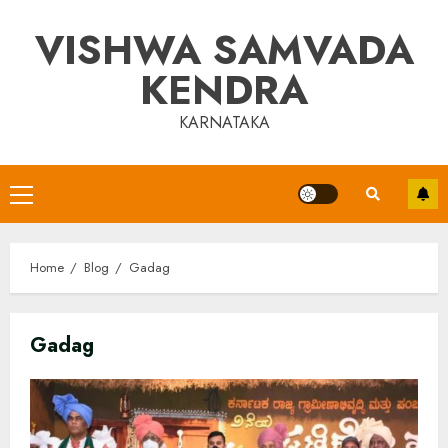
Skip
VISHWA SAMVADA
to
content
KENDRA
KARNATAKA
Primary
Menu
Home
Blog
Gadag
Gadag