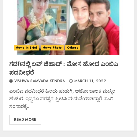
News in Brief
News Photo
Others
ಗದಗಿನಲ್ಲಿ ಲವ್ ಜಿಹಾದ್ : ಮೋಸ ಹೋದ ಎಂಬಿಎ
ಪದವೀಧರೆ
VISHWA SAMVADA KENDRA
MARCH 11, 2022
ಎಂಬಿಎ ಪದವೀಧರೆ ಹಿಂದು ಹುಡುಗಿ, ಅಟೋ ಚಾಲಕ ಮುಸ್ಲಿಂ
ಹುಡುಗ. ಇಬ್ಬರೂ ಪರಸ್ಪರ ಪ್ರೀತಿಸಿ ಮದುವೆಯಾಗಿದ್ದಾರೆ. ಸುಖಿ
ಸಂಸಾರಕ್ಕೆ...
READ MORE