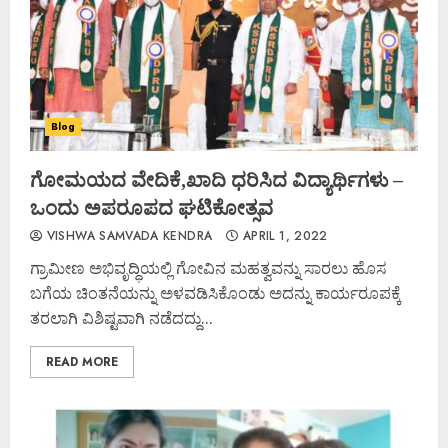
Blog
ಗೋಮಯದ ವೇದಿಕೆ,ಖಾದಿ ಧರಿಸಿದ ವಿದ್ಯಾರ್ಥಿಗಳು –
ಒಂದು ಅಪರೂಪದ ಘಟಿಕೋತ್ಸವ
VISHWA SAMVADA KENDRA
APRIL 1, 2022
ಗ್ರಾಮೀಣ ಅಭಿವೃದ್ಧಿಯಲ್ಲಿ ಗೋವಿನ ಮಹತ್ವವನ್ನು ಸಾರಲು ಹೊಸ
ಬಗೆಯ ಚಿಂತನೆಯನ್ನು ಅಳವಡಿಸಿಕೊಂಡು ಅದನ್ನು ಕಾರ್ಯರೂಪಕ್ಕೆ
ತರಲಾಗಿ ವಿಶಿಷ್ಟವಾಗಿ ನಡೆದದ್ದು...
READ MORE