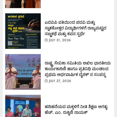
ಎಬಿವಿಪಿ ವತಿಯಿಂದ ಪದವಿ ಮತ್ತು
ಸ್ನಾತಕೋತ್ತರ ವಿದ್ಯಾರ್ಥಿಗಳಿಗೆ ರಾಜ್ಯಮಟ್ಟದ
ಸಣ್ಣಕಥೆ ಮತ್ತು ಕವನ ಸ್ಪರ್ಧೆ
JULY 31, 2026
ರಾಷ್ಟ್ರ ಸೇವಿಕಾ ಸಮಿತಿಯ ಅಖಿಲ ಭಾರತೀಯ
ಕಾರ್ಯಕಾರಿಣಿ ಹಾಗೂ ಪ್ರತಿನಿಧಿ ಮಂಡಲದ
ಪ್ರಥಮ ಅರ್ಧವಾರ್ಷಿಕ ಬೈಠಕ್ ನ ಸಂಪನ್ನ
JULY 27, 2026
ಹದಿಹರೆಯದ ಮಕ್ಕಳಿಗೆ ನೀತಿ ಶಿಕ್ಷಣ ಅಗತ್ಯ:
ಹೆಚ್. ಎಂ. ರುಕ್ಮಿಣಿ ನಾಯಕ್