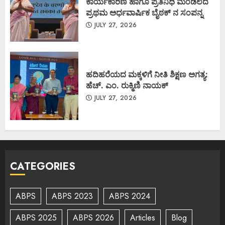
ಕಾರ್ಯಕಾರಿಣಿ ಹಾಗೂ ಪ್ರತಿನಿಧಿ ಮಂಡಲದ
ಪ್ರಥಮ ಅರ್ಧವಾರ್ಷಿಕ ಬೈಠಕ್ ನ ಸಂಪನ್ನ
JULY 27, 2026
ಹದಿಹರೆಯದ ಮಕ್ಕಳಿಗೆ ನೀತಿ ಶಿಕ್ಷಣ ಅಗತ್ಯ:
ಹೆಚ್. ಎಂ. ರುಕ್ಮಿಣಿ ನಾಯಕ್
JULY 27, 2026
CATEGORIES
ABPS
ABPS 2023
ABPS 2024
ABPS 2025
ABPS 2026
Articles
Blog