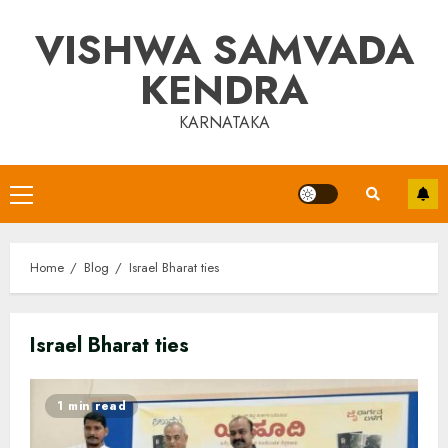
Skip
VISHWA SAMVADA
to
content
KENDRA
KARNATAKA
Primary
Menu
Home
Blog
Israel Bharat ties
Israel Bharat ties
1 min read