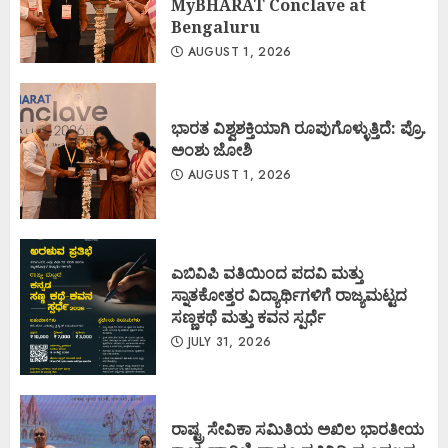
MyBHARAT Conclave at
Bengaluru
AUGUST 1, 2026
ಭಾರತ ವಿಶ್ವಶಕ್ತಿಯಾಗಿ ರೂಪುಗೊಳ್ಳುತ್ತಿದೆ: ಪ್ರೊ.
ಅಂಶು ಜೋಶಿ
AUGUST 1, 2026
ಎಬಿವಿಪಿ ವತಿಯಿಂದ ಪದವಿ ಮತ್ತು
ಸ್ನಾತಕೋತ್ತರ ವಿದ್ಯಾರ್ಥಿಗಳಿಗೆ ರಾಜ್ಯಮಟ್ಟದ
ಸಣ್ಣಕಥೆ ಮತ್ತು ಕವನ ಸ್ಪರ್ಧೆ
JULY 31, 2026
ರಾಷ್ಟ್ರ ಸೇವಿಕಾ ಸಮಿತಿಯ ಅಖಿಲ ಭಾರತೀಯ