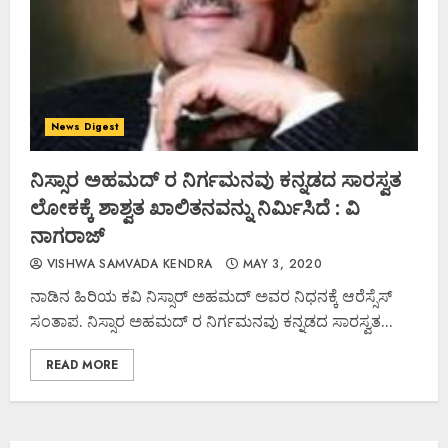
News Digest
ನಿಸ್ಸಾರ ಅಹಮದ್ ರ ನಿರ್ಗಮನವು ಕನ್ನಡದ ಸಾರಸ್ವತ
ಲೋಕಕ್ಕೆ ಶಾಶ್ವತ ಖಾಲಿತನವನ್ನು ನಿರ್ಮಿಸಿದೆ : ವಿ
ನಾಗರಾಜ್
VISHWA SAMVADA KENDRA
MAY 3, 2020
ನಾಡಿನ ಹಿರಿಯ ಕವಿ ನಿಸ್ಸಾರ್ ಅಹಮದ್ ಅವರ ನಿಧನಕ್ಕೆ ಆರೆಸ್ಸೆಸ್
ಸಂತಾಪ. ನಿಸ್ಸಾರ ಅಹಮದ್ ರ ನಿರ್ಗಮನವು ಕನ್ನಡದ ಸಾರಸ್ವತ...
READ MORE