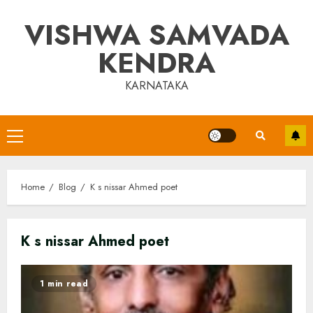
Skip
VISHWA SAMVADA
to
content
KENDRA
KARNATAKA
Primary
Menu
Home
Blog
K s nissar Ahmed poet
K s nissar Ahmed poet
1 min read