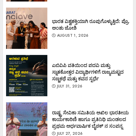
ಭಾರತ ವಿಶ್ವಶಕ್ತಿಯಾಗಿ ರೂಪುಗೊಳ್ಳುತ್ತಿದೆ: ಪ್ರೊ.
ಅಂಶು ಜೋಶಿ
AUGUST 1, 2026
ಎಬಿವಿಪಿ ವತಿಯಿಂದ ಪದವಿ ಮತ್ತು
ಸ್ನಾತಕೋತ್ತರ ವಿದ್ಯಾರ್ಥಿಗಳಿಗೆ ರಾಜ್ಯಮಟ್ಟದ
ಸಣ್ಣಕಥೆ ಮತ್ತು ಕವನ ಸ್ಪರ್ಧೆ
JULY 31, 2026
ರಾಷ್ಟ್ರ ಸೇವಿಕಾ ಸಮಿತಿಯ ಅಖಿಲ ಭಾರತೀಯ
ಕಾರ್ಯಕಾರಿಣಿ ಹಾಗೂ ಪ್ರತಿನಿಧಿ ಮಂಡಲದ
ಪ್ರಥಮ ಅರ್ಧವಾರ್ಷಿಕ ಬೈಠಕ್ ನ ಸಂಪನ್ನ
JULY 27, 2026