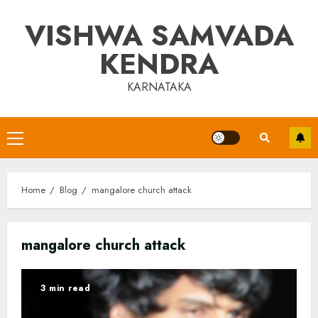
Skip
VISHWA SAMVADA
to
content
KENDRA
KARNATAKA
Primary
Menu
Home
Blog
mangalore church attack
mangalore church attack
3 min read