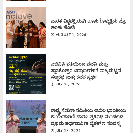
ಭಾರತ ವಿಶ್ವಶಕ್ತಿಯಾಗಿ ರೂಪುಗೊಳ್ಳುತ್ತಿದೆ: ಪ್ರೊ.
ಅಂಶು ಜೋಶಿ
AUGUST 1, 2026
ಎಬಿವಿಪಿ ವತಿಯಿಂದ ಪದವಿ ಮತ್ತು
ಸ್ನಾತಕೋತ್ತರ ವಿದ್ಯಾರ್ಥಿಗಳಿಗೆ ರಾಜ್ಯಮಟ್ಟದ
ಸಣ್ಣಕಥೆ ಮತ್ತು ಕವನ ಸ್ಪರ್ಧೆ
JULY 31, 2026
ರಾಷ್ಟ್ರ ಸೇವಿಕಾ ಸಮಿತಿಯ ಅಖಿಲ ಭಾರತೀಯ
ಕಾರ್ಯಕಾರಿಣಿ ಹಾಗೂ ಪ್ರತಿನಿಧಿ ಮಂಡಲದ
ಪ್ರಥಮ ಅರ್ಧವಾರ್ಷಿಕ ಬೈಠಕ್ ನ ಸಂಪನ್ನ
JULY 27, 2026