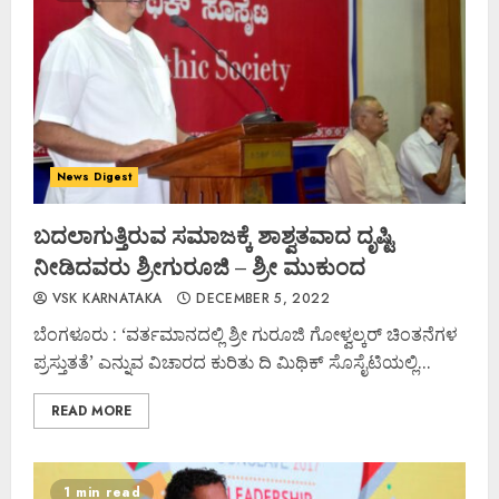
News Digest
ಬದಲಾಗುತ್ತಿರುವ ಸಮಾಜಕ್ಕೆ ಶಾಶ್ವತವಾದ ದೃಷ್ಟಿ
ನೀಡಿದವರು ಶ್ರೀಗುರೂಜಿ – ಶ್ರೀ ಮುಕುಂದ ‌
VSK KARNATAKA
DECEMBER 5, 2022
ಬೆಂಗಳೂರು : ‘ವರ್ತಮಾನದಲ್ಲಿ ಶ್ರೀ ಗುರೂಜಿ ಗೋಳ್ವಲ್ಕರ್ ಚಿಂತನೆಗಳ
ಪ್ರಸ್ತುತತೆ’ ಎನ್ನುವ ವಿಚಾರದ ಕುರಿತು ದಿ ಮಿಥಿಕ್ ಸೊಸೈಟಿಯಲ್ಲಿ...
READ MORE
1 min read