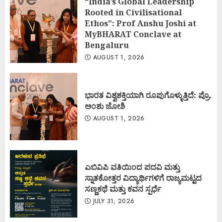
“India’s Global Leadership
Rooted in Civilisational
Ethos”: Prof Anshu Joshi at
MyBHARAT Conclave at
Bengaluru
AUGUST 1, 2026
ಭಾರತ ವಿಶ್ವಶಕ್ತಿಯಾಗಿ ರೂಪುಗೊಳ್ಳುತ್ತಿದೆ: ಪ್ರೊ.
ಅಂಶು ಜೋಶಿ
AUGUST 1, 2026
ಎಬಿವಿಪಿ ವತಿಯಿಂದ ಪದವಿ ಮತ್ತು
ಸ್ನಾತಕೋತ್ತರ ವಿದ್ಯಾರ್ಥಿಗಳಿಗೆ ರಾಜ್ಯಮಟ್ಟದ
ಸಣ್ಣಕಥೆ ಮತ್ತು ಕವನ ಸ್ಪರ್ಧೆ
JULY 31, 2026