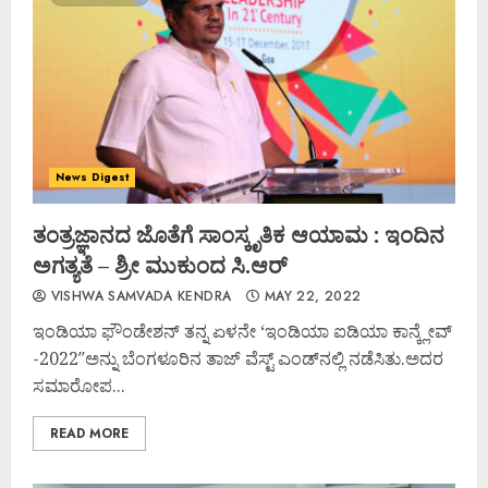
News Digest
ತಂತ್ರಜ್ಞಾನದ ಜೊತೆಗೆ ಸಾಂಸ್ಕೃತಿಕ ಆಯಾಮ : ಇಂದಿನ
ಅಗತ್ಯತೆ – ಶ್ರೀ ಮುಕುಂದ ಸಿ.ಆರ್‌
VISHWA SAMVADA KENDRA
MAY 22, 2022
ಇಂಡಿಯಾ ಫೌಂಡೇಶನ್ ತನ್ನ ಏಳನೇ ‘ಇಂಡಿಯಾ ಐಡಿಯಾ ಕಾನ್ಕ್ಲೇವ್
-2022″ಅನ್ನು ಬೆಂಗಳೂರಿನ ತಾಜ್ ವೆಸ್ಟ್ ಎಂಡ್‌ನಲ್ಲಿ ನಡೆಸಿತು.ಅದರ
ಸಮಾರೋಪ...
READ MORE