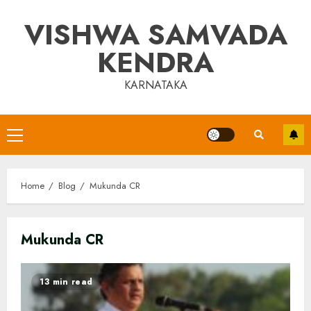
Skip
VISHWA SAMVADA
to
content
KENDRA
KARNATAKA
Primary
Menu
Home
Blog
Mukunda CR
Mukunda CR
13 min read