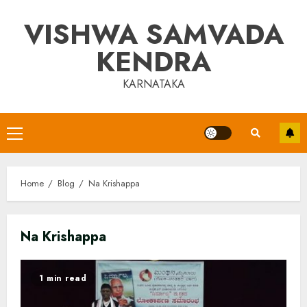
Skip
VISHWA SAMVADA
to
content
KENDRA
KARNATAKA
Primary
Menu
Home
Blog
Na Krishappa
Na Krishappa
1 min read