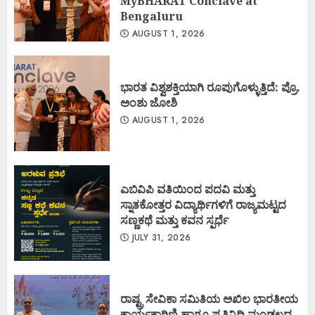
MyBHARAT Conclave at
Bengaluru
AUGUST 1, 2026
ಭಾರತ ವಿಶ್ವಶಕ್ತಿಯಾಗಿ ರೂಪುಗೊಳ್ಳುತ್ತಿದೆ: ಪ್ರೊ.
ಅಂಶು ಜೋಶಿ
AUGUST 1, 2026
ಎಬಿವಿಪಿ ವತಿಯಿಂದ ಪದವಿ ಮತ್ತು
ಸ್ನಾತಕೋತ್ತರ ವಿದ್ಯಾರ್ಥಿಗಳಿಗೆ ರಾಜ್ಯಮಟ್ಟದ
ಸಣ್ಣಕಥೆ ಮತ್ತು ಕವನ ಸ್ಪರ್ಧೆ
JULY 31, 2026
ರಾಷ್ಟ್ರ ಸೇವಿಕಾ ಸಮಿತಿಯ ಅಖಿಲ ಭಾರತೀಯ
ಕಾರ್ಯಕಾರಿಣಿ ಹಾಗೂ ಪ್ರತಿನಿಧಿ ಮಂಡಲದ